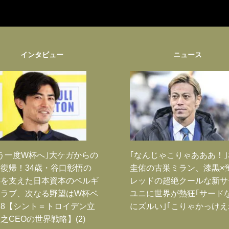
インタビュー
ニュース
う一度W杯へ｣大ケガからの
｢なんじゃこりゃあああ！
復帰！34歳・谷口彰悟の
圭佑の古巣ミラン、漆黒×
跡を支えた日本資本のベルギ
レッドの超絶クールな新サ
クラブ、次なる野望はW杯ベ
ユニに世界が熱狂｢サード
8【シント＝トロイデン立
にズルい｣｢こりゃかっけえ
之CEOの世界戦略】(2)