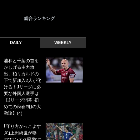
総合ランキング
DAILY
WEEKLY
浦和と千葉の首を
｢光の速さじゃん｣
かしげる主力放
｢えっぐいミドル｣
出、柏リカルドの
ドイツ名門移籍の
下で新加入2人が化
日本代表23歳ボラ
ける！Jリーグに必
ンチ、移籍後初ゴ
要な外国人選手は
ールに驚愕！｢見た
【Jリーグ開幕｢初
事ないシュートや｣
めての秋春制｣の大
｢聡がどんどん遠く
激論】(4)
なっていく」
｢守り方かっこよす
｢誰が止めれんねん
ぎ｣上田綺世が妻
w｣フェイエ上田綺
の“ワンオペ騒動”に
世の“神コース”弾丸