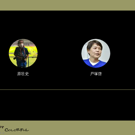
原壮史
戸塚啓