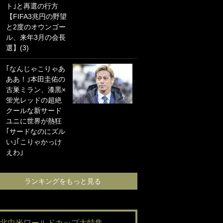
ト｣と再選の行方
海の夕日”新アウェ
【FIFA3兆円の野望
イユニに大反響｢か
と2度のオウンゴー
っこよすぎ｣｢革新
ル、来年3月の会長
的｣｢ソソられる！｣
選】(3)
｢お土産最高すぎ
｢なんじゃこりゃあ
笑｣｢どうやって入
ああ！｣本田圭佑の
手？｣ブライトン帰
古巣ミラン、漆黒×
還の三笘薫、同僚
蛍光レッドの超絶
に“ポケカ”をプレゼ
クールな新サード
ント！｢薫の笑顔見
ユニに世界が熱狂
れてよかった｣｢大
｢サードなのにズル
喜びのリュテル可
い｣｢こりゃかっけ
愛すぎ｣
えわ｣
ランキングをも
ランキングをもっと見る
#北中米ワールドカップ大特集