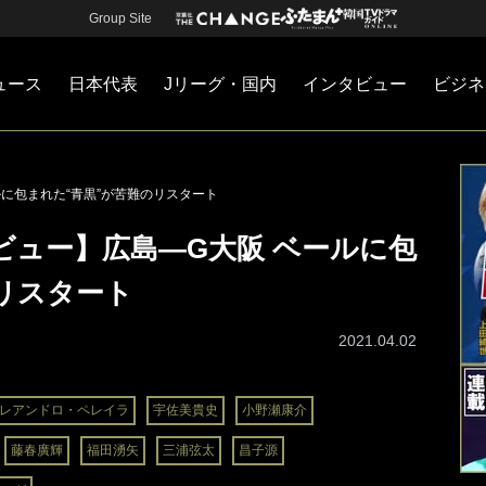
Group Site
ュース
日本代表
Jリーグ・国内
インタビュー
ビジネ
・国内
カー
ネジメント
Jリーグ・国内
戦術
注目選手
海外サッカー
監督
マネー
チームマネジメント
日本代表
ルに包まれた“青黒”が苦難のリスタート
ビュー】広島―G大阪 ベールに包
リスタート
2021.04.02
レアンドロ・ペレイラ
宇佐美貴史
小野瀬康介
藤春廣輝
福田湧矢
三浦弦太
昌子源