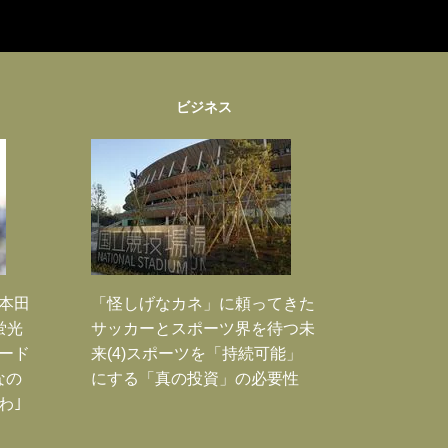
ビジネス
｣本田
「怪しげなカネ」に頼ってきた
蛍光
サッカーとスポーツ界を待つ未
ード
来(4)スポーツを「持続可能」
なの
にする「真の投資」の必要性
わ｣