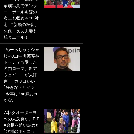
家族写真でアンサ
PKにイタリア代表
ー！ボールも嫁の
GKも成す術なし！
炎上も収める“神対
｢ノーチャンスすぎ
応”に新婚の板倉、
るわ｣｢綺世のPKの
久保、長友夫妻も
上手さは世界屈指
続々エール！
かも｣
｢めーっちゃオシャ
｢また敬斗が魚に
じゃん｣中田英寿や
笑｣菅原由勢がW杯
トッティも愛した
戦士の夏休み秘蔵
名門ローマ、新ア
ショット公開！ 川
ウェイユニが大評
口春奈と結婚のモ
判！｢カッコいい｣
テ男も登場で｢写真
｢好きなデザイン｣
全部楽しそう｣｢タ
｢今年は2nd買おう
ケの水中かわいす
かな｣
ぎる」
W杯クオーター制
｢セカンドで決まり
への大反発か、FIF
だな｣19歳の日本代
A会長を追い詰めた
表MFが加入したス
｢欧州のボイコッ
ペイン名門、“地中