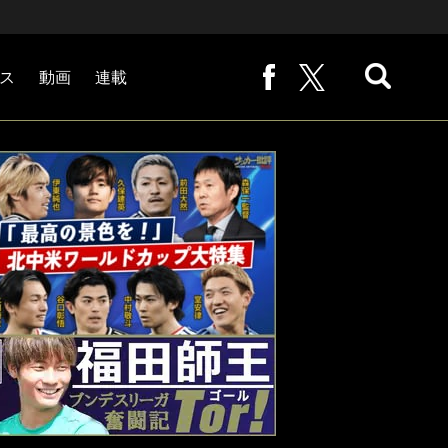
ス
動画
連載
熊崎敬の「路地から始まる処世術」
下田恒幸の「10倍面白くなるサッカー中継の見方」
サッカー批評PHOTOギャラリー「ピッチの焦点」
後藤健生の「蹴球放浪記」
原悦生PHOTOギャラリー「サッカー遠近」
「だれかに言いたくなる記録」
福田師王「ブンデスリーガ奮闘記 Tor!」
大住良之の「この世界のコーナーエリアから」