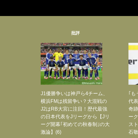
批評
J1優勝争いは神戸ら4チーム、
｢も
横浜FMは残留争い？大混戦の
代表
J2はRB大宮に注目！歴代最強
奇
の日本代表をJリーグから【Jリ
ー
ーグ開幕｢初めての秋春制｣の大
スト
激論】(6)
石敬