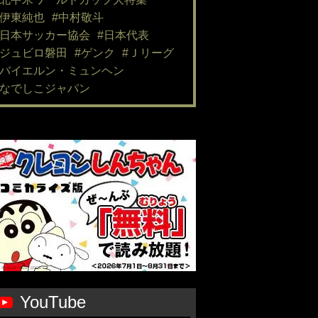
#伊東純也
#中村敬斗
#日本サッカー協会
#日本代表
#ジュビロ磐田
#ゲンク
#Ｊリーグ
#バイエルン・ミュンヘン
#なでしこジャパン
YouTube