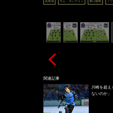
高尾瑠
キム・ヨングォン
東口順昭
Ｊリ
関連記事
川崎を超え
ないのか」