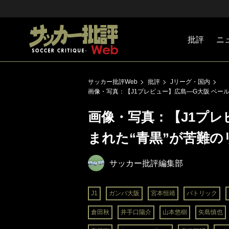
批評
ニ
Jリーグ
戦術
注目選手
海外サッ
監督
マネー
チームマ
日本代表
サッカー批評Web
批評
Jリーグ・国内
画像・写真：【J1プレビュー】広島―G大阪 ベー
画像・写真：【J1プレ
まれた“青黒”が苦難の
サッカー批評編集部
J1
ガンバ大阪
宮本恒靖
パトリック
倉田秋
井手口陽介
山本悠樹
矢島慎也