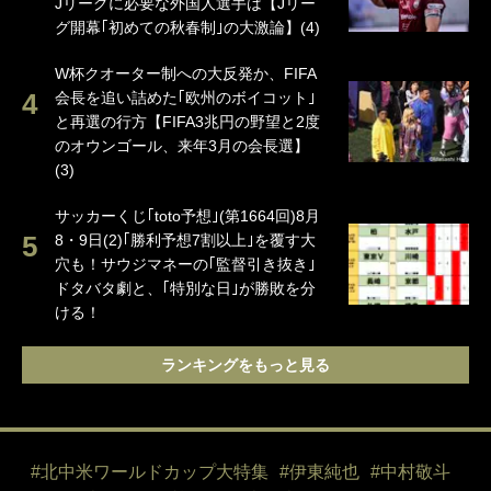
Jリーグに必要な外国人選手は【Jリー
グ開幕｢初めての秋春制｣の大激論】(4)
W杯クオーター制への大反発か、FIFA
会長を追い詰めた｢欧州のボイコット｣
と再選の行方【FIFA3兆円の野望と2度
のオウンゴール、来年3月の会長選】
(3)
サッカーくじ｢toto予想｣(第1664回)8月
8・9日(2)｢勝利予想7割以上｣を覆す大
穴も！サウジマネーの｢監督引き抜き｣
ドタバタ劇と、｢特別な日｣が勝敗を分
ける！
ランキングをもっと見る
#北中米ワールドカップ大特集
#伊東純也
#中村敬斗