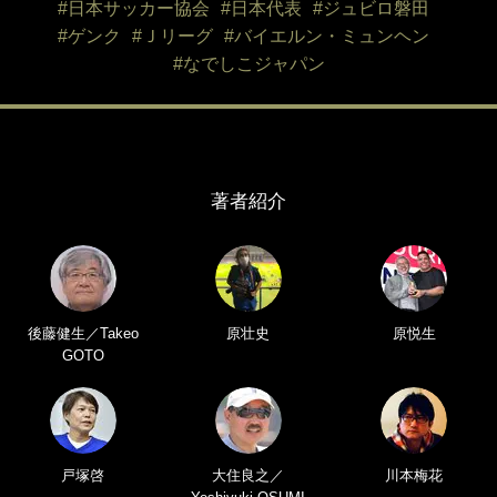
#日本サッカー協会
#日本代表
#ジュビロ磐田
#ゲンク
#Ｊリーグ
#バイエルン・ミュンヘン
#なでしこジャパン
著者紹介
後藤健生／Takeo
原壮史
原悦生
GOTO
戸塚啓
大住良之／
川本梅花