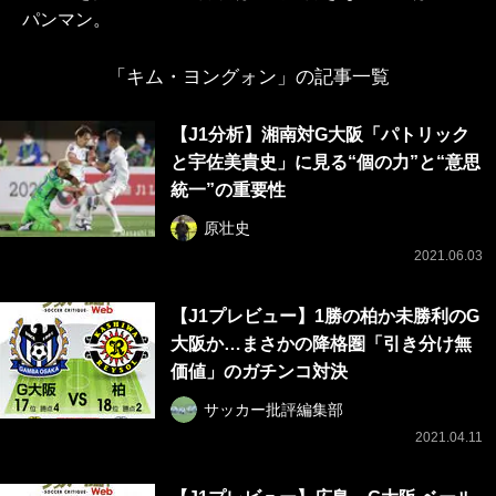
パンマン。
「キム・ヨングォン」の記事一覧
【J1分析】湘南対G大阪「パトリック
と宇佐美貴史」に見る“個の力”と“意思
統一”の重要性
原壮史
2021.06.03
【J1プレビュー】1勝の柏か未勝利のG
大阪か…まさかの降格圏「引き分け無
価値」のガチンコ対決
サッカー批評編集部
2021.04.11