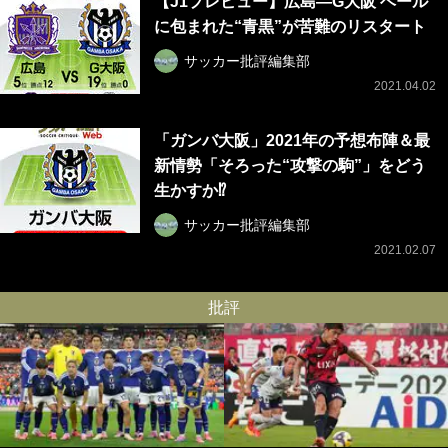
【J1プレビュー】広島―G大阪 ベール
に包まれた“青黒”が苦難のリスタート
サッカー批評編集部
2021.04.02
「ガンバ大阪」2021年の予想布陣＆最
新情勢「そろった“攻撃の駒”」をどう
生かすか⁉
サッカー批評編集部
2021.02.07
批評