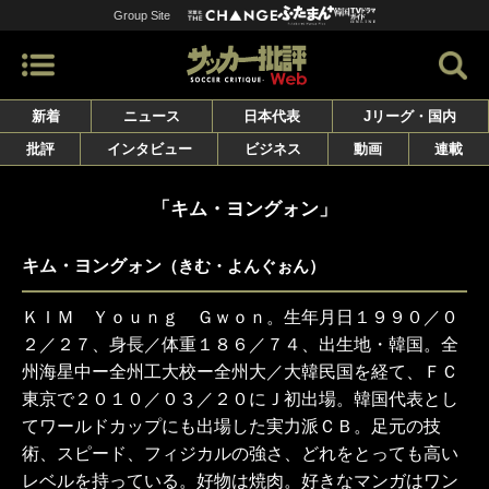
Group Site
新着
ニュース
日本代表
Jリーグ・国内
批評
インタビュー
ビジネス
動画
連載
「キム・ヨングォン」
キム・ヨングォン
（きむ・よんぐぉん）
ＫＩＭ Ｙｏｕｎｇ Ｇｗｏｎ。生年月日１９９０／０
２／２７、身長／体重１８６／７４、出生地・韓国。全
州海星中ー全州工大校ー全州大／大韓民国を経て、ＦＣ
東京で２０１０／０３／２０にＪ初出場。韓国代表とし
てワールドカップにも出場した実力派ＣＢ。足元の技
術、スピード、フィジカルの強さ、どれをとっても高い
レベルを持っている。好物は焼肉。好きなマンガはワン