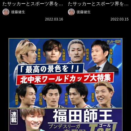
たサッカーとスポーツ界を待
たサッカーとスポーツ界を待
つ未来(4)スポーツを「持続
つ未来(3)「ロシアン・マネ
後藤健生
後藤健生
可能」にする「真の投資」の
ー」に続く中東の「オイルマ
2022.03.16
2022.03.15
必要性
ネー」の危険性