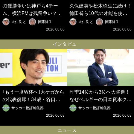
J1優勝争いは神戸ら4チー
久保建英や松木玖生に続け！
ム、横浜FMは残留争い？大
徳田誉ら10代の才能を使い
混戦のJ2はRB大宮に注目！
切れないJクラブの課題と、
大住良之
後藤健生
大住良之
後藤健生
歴代最強の日本代表をJリー
｢0円欧州移籍｣撲滅への処方
2026.08.06
2026.08.06
グから【Jリーグ開幕｢初めて
箋【Jリーグ開幕｢初めての秋
の秋春制｣の大激論】(6)
春制｣の大激論】(5)
インタビュー
｢もう一度W杯へ｣大ケガから
昨季14位から3位へ大躍進！
の代表復帰！34歳・谷口彰
なぜベルギーの日本資本クラ
悟の奇跡を支えた日本資本の
ブは創設102年目に歴史的快
サッカー批評編集部
サッカー批評編集部
ベルギークラブ、次なる野望
挙を成し遂げられたのか？
2026.06.03
2026.06.03
はW杯ベスト8【シント＝ト
【シント＝トロイデン立石敬
ロイデン立石敬之CEOの世
之CEOの世界戦略】(1)
ニュース