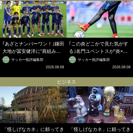
界戦略】(2)
｢あざとナンバーワン！｣鎌田
｢この炎どこかで見た気がす
大地が冨安健洋に“肩組み頭
る｣名門ユベントスが“炎×ブ
乗せ”!?｢パレス兄弟｣爆誕の
ラック”のインパクト大の新
サッカー批評編集部
サッカー批評編集部
歓迎ムービーに大反響｢最後
3rdユニフォーム発表！｢W杯
2026.08.08
2026.08.08
の鎌田可愛すぎる｣｢粋にも程
フランス大会の日本代表の色
がある！」
違いを感じさせる｣
ビジネス
「怪しげなカネ」に頼ってき
「怪しげなカネ」に頼ってき