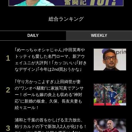
総合ランキング
DAILY
WEEKLY
｢めーっちゃオシャじゃん｣中田英寿や
トッティも愛した名門ローマ、新アウ
ェイユニが大評判！｢カッコいい｣｢好き
なデザイン｣｢今年は2nd買おうかな｣
｢守り方かっこよすぎ｣上田綺世が妻
の“ワンオペ騒動”に家族写真でアンサ
ー！ボールも嫁の炎上も収める“神対
応”に新婚の板倉、久保、長友夫妻も
続々エール！
浦和と千葉の首をかしげる主力放出、
柏リカルドの下で新加入2人が化ける！