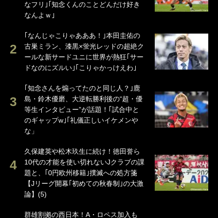
なフリ｣｢知念くんのことどんだけ好き
なんよｗ｣
｢なんじゃこりゃあああ！｣本田圭佑の
古巣ミラン、漆黒×蛍光レッドの超絶ク
ールな新サードユニに世界が熱狂｢サー
ドなのにズルい｣｢こりゃかっけえわ｣
｢知念さんを煽ってたのと同じ人？｣鹿
島・鈴木優磨、大逆転勝利後の“超・優
等生インタビュー”が話題！｢試合中と
のギャップw｣｢礼儀正しいイケメンや
な」
久保建英や松木玖生に続け！徳田誉ら
10代の才能を使い切れないJクラブの課
題と、｢0円欧州移籍｣撲滅への処方箋
【Jリーグ開幕｢初めての秋春制｣の大激
論】(5)
群雄割拠の西日本！A・ロペス加入も