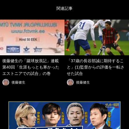
関連記事
後藤健生の「蹴球放浪記」連載
「37歳の長谷部誠に期待するこ
第40回「生涯もっとも寒かった
と」(1)監督からの評価を一転さ
エストニアでの試合」の巻
せた試合
後藤健生
後藤健生