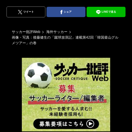
ツイート
シェア
LINEで送る
サッカー批評Web
海外サッカー
画像・写真：後藤健生の「蹴球放浪記」連載第42回「韓国釜山グル
メツアー」の巻