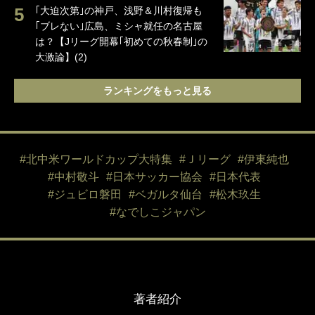
｢大迫次第｣の神戸、浅野＆川村復帰も
｢ブレない｣広島、ミシャ就任の名古屋
は？【Jリーグ開幕｢初めての秋春制｣の
大激論】(2)
ランキングをもっと見る
#北中米ワールドカップ大特集
#Ｊリーグ
#伊東純也
#中村敬斗
#日本サッカー協会
#日本代表
#ジュビロ磐田
#ベガルタ仙台
#松木玖生
#なでしこジャパン
著者紹介