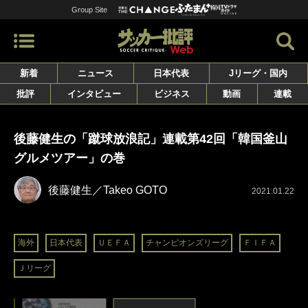
Group Site
新着
ニュース
日本代表
Jリーグ・国内
批評
インタビュー
ビジネス
動画
連載
後藤健生の「蹴球放浪記」連載第42回「韓国釜山
グルメツアー」の巻
後藤健生／Takeo GOTO
2021.01.22
海外
日本代表
ＵＥＦＡ
チャンピオンズリーグ
ＦＩＦＡ
Ｊリーグ