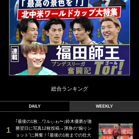
総合ランキング
DAILY
WEEKLY
｢最後の1枚…ワルぃゎ〜｣鈴木優磨が激
勝翌日に写真12枚投稿→渾身の“煽りシ
ョット”に興奮！｢最後の1枚までの壮大