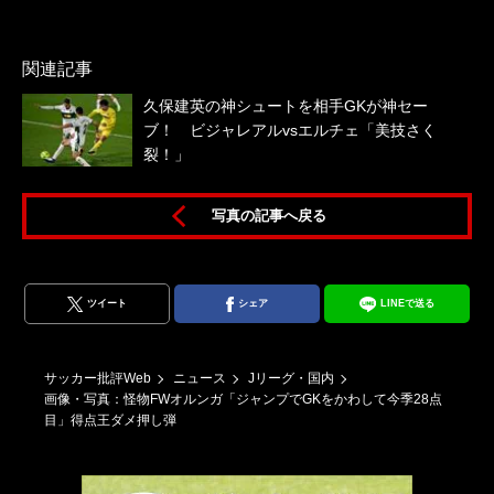
１
関連記事
久保建英の神シュートを相手GKが神セー
ブ！ ビジャレアルvsエルチェ「美技さく
裂！」
写真の記事へ戻る
ツイート
シェア
LINEで送る
サッカー批評Web
ニュース
Jリーグ・国内
画像・写真：怪物FWオルンガ「ジャンプでGKをかわして今季28点
目」得点王ダメ押し弾