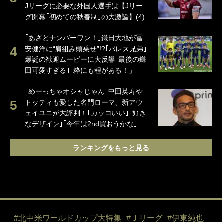
Jリーグに必要な外国人選手は【Jリー
グ開幕｢初めての秋春制｣の大激論】(4)
｢あざとナンバーワン！｣鎌田大地が冨
安健洋に“肩組み頭乗せ”!?｢パレス兄弟｣
爆誕の歓迎ムービーに大反響｢最後の鎌
田可愛すぎる｣｢粋にも程がある！」
｢めーっちゃオシャじゃん｣中田英寿や
トッティも愛した名門ローマ、新アウ
ェイユニが大評判！｢カッコいい｣｢好き
なデザイン｣｢今年は2nd買おうかな｣
ランキングをもっと見る
#北中米ワールドカップ大特集
#Ｊリーグ
#伊東純也