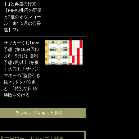
ト｣と再選の行方
海の夕日”新アウェ
【FIFA3兆円の野望
イユニに大反響｢か
と2度のオウンゴー
っこよすぎ｣｢革新
ル、来年3月の会長
的｣｢ソソられる！｣
選】(3)
｢お土産最高すぎ
サッカーくじ｢toto
笑｣｢どうやって入
予想｣(第1664回)8
手？｣ブライトン帰
月8・9日(2)｢勝利
還の三笘薫、同僚
予想7割以上｣を覆
に“ポケカ”をプレゼ
す大穴も！サウジ
ント！｢薫の笑顔見
マネーの｢監督引き
れてよかった｣｢大
抜き｣ドタバタ劇
喜びのリュテル可
と、｢特別な日｣が
愛すぎ｣
勝敗を分ける！
ランキングをも
ランキングをもっと見る
#北中米ワールドカップ大特集