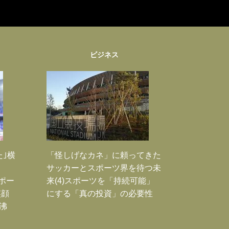
ビジネス
た｣横
「怪しげなカネ」に頼ってきた
サッカーとスポーツ界を待つ未
Jポー
来(4)スポーツを「持続可能」
笑顔
にする「真の投資」の必要性
沸