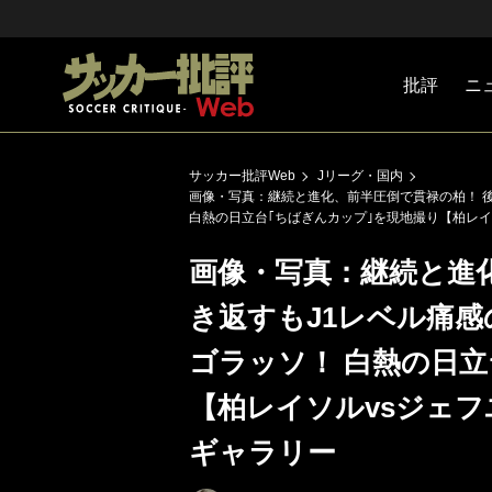
批評
ニ
Jリーグ
戦術
注目選手
海外サッ
監督
マネー
チームマ
日本代表
サッカー批評Web
Jリーグ・国内
画像・写真：継続と進化、前半圧倒で貫禄の柏！ 後
白熱の日立台｢ちばぎんカップ｣を現地撮り【柏レイ
画像・写真：継続と進
き返すもJ1レベル痛感
ゴラッソ！ 白熱の日立
【柏レイソルvsジェフ
ギャラリー