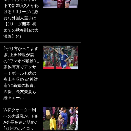
下で新加入2人が化
PKにイタリア代表
ける！Jリーグに必
GKも成す術なし！
要な外国人選手は
｢ノーチャンスすぎ
【Jリーグ開幕｢初
るわ｣｢綺世のPKの
めての秋春制｣の大
上手さは世界屈指
激論】(4)
かも｣
｢守り方かっこよす
｢また敬斗が魚に
ぎ｣上田綺世が妻
笑｣菅原由勢がW杯
の“ワンオペ騒動”に
戦士の夏休み秘蔵
家族写真でアンサ
ショット公開！ 川
ー！ボールも嫁の
口春奈と結婚のモ
炎上も収める“神対
テ男も登場で｢写真
応”に新婚の板倉、
全部楽しそう｣｢タ
久保、長友夫妻も
ケの水中かわいす
続々エール！
ぎる」
W杯クオーター制
｢セカンドで決まり
への大反発か、FIF
だな｣19歳の日本代
A会長を追い詰めた
表MFが加入したス
｢欧州のボイコッ
ペイン名門、“地中