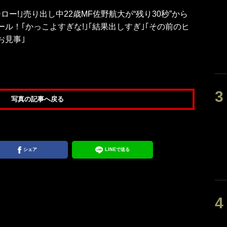
ロー!｣売り出し中22歳MF佐野航大が“残り30秒”から
ール！｢かっこよすぎな!｣｢結果出しすぎ｣｢その前のヒ
お見事｣
写真の記事へ戻る
シェア
LINEで送る