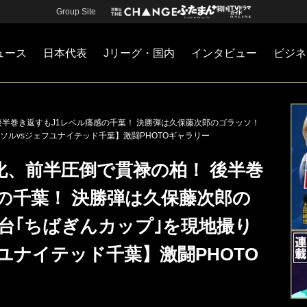
Group Site
ュース
日本代表
Jリーグ・国内
インタビュー
ビジネ
・国内
カー
ネジメント
Jリーグ・国内
戦術
注目選手
海外サッカー
監督
マネー
チームマネジメント
日本代表
半巻き返すもJ1レベル痛感の千葉！ 決勝弾は久保藤次郎のゴラッソ！
ソルvsジェフユナイテッド千葉】激闘PHOTOギャラリー
化、前半圧倒で貫禄の柏！ 後半巻
の千葉！ 決勝弾は久保藤次郎の
台｢ちばぎんカップ｣を現地撮り
ユナイテッド千葉】激闘PHOTO