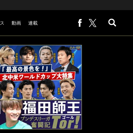
ス
動画
連載
熊崎敬の「路地から始まる処世術」
下田恒幸の「10倍面白くなるサッカー中継の見方」
サッカー批評PHOTOギャラリー「ピッチの焦点」
後藤健生の「蹴球放浪記」
原悦生PHOTOギャラリー「サッカー遠近」
「だれかに言いたくなる記録」
福田師王「ブンデスリーガ奮闘記 Tor!」
大住良之の「この世界のコーナーエリアから」