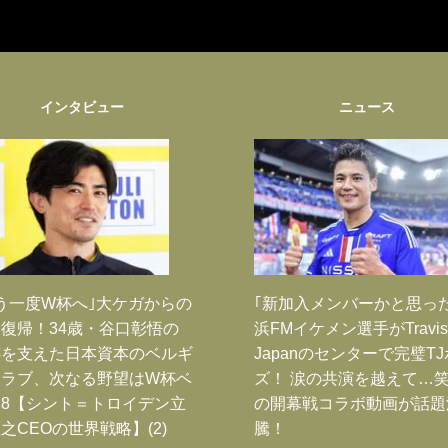
インタビュー
ニュース
う一度W杯へ｣大ケガからの
｢新加入メンバーかと思っ
復帰！34歳・谷口彰悟の
浜FMイケメン選手がTravis
跡を支えた日本資本のベルギ
Japanのセンターで完璧T
クラブ、次なる野望はW杯ベ
ズ！ 涙の共演を越えて…
8【シント＝トロイデン立
の開幕戦コラボ動画が話題
之CEOの世界戦略】(2)
騰！