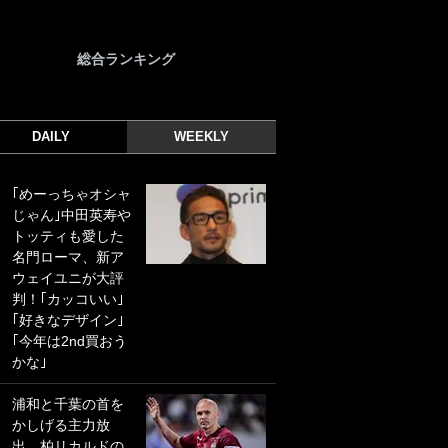
総合ランキング
DAILY
WEEKLY
｢めーっちゃオシャ
｢光の速さじゃん｣
じゃん｣中田英寿や
｢えっぐいミドル｣
トッティも愛した
ドイツ名門移籍の
名門ローマ、新ア
日本代表23歳ボラ
ウェイユニが大評
ンチ、移籍後初ゴ
判！｢カッコいい｣
ールに驚愕！｢見た
｢好きなデザイン｣
事ないシュートや｣
｢今年は2nd買おう
｢聡がどんどん遠く
かな｣
なっていく」
浦和と千葉の首を
｢誰が止めれんねん
かしげる主力放
w｣フェイエ上田綺
出、柏リカルドの
世の“神コース”弾丸