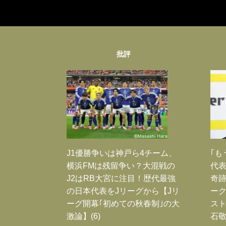
批評
J1優勝争いは神戸ら4チーム、
｢も
横浜FMは残留争い？大混戦の
代表
J2はRB大宮に注目！歴代最強
奇
の日本代表をJリーグから【Jリ
ー
ーグ開幕｢初めての秋春制｣の大
スト
激論】(6)
石敬