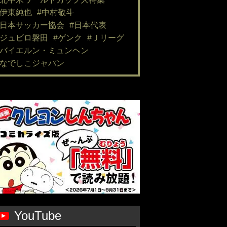
#伊東純也
#中村敬斗
#日本サッカー協会
#日本代表
#ジュビロ磐田
#ゲンク
#Ｊリーグ
#バイエルン・ミュンヘン
#なでしこジャパン
YouTube