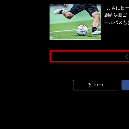
｢まさにヒー
劇的決勝ゴ
ールパスも
ツイート
20260131）撮影