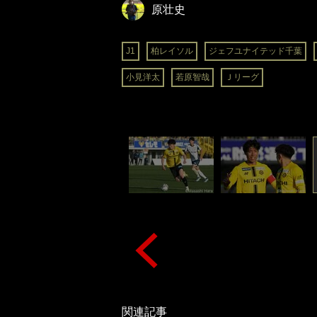
原壮史
J1
柏レイソル
ジェフユナイテッド千葉
小見洋太
若原智哉
Ｊリーグ
関連記事