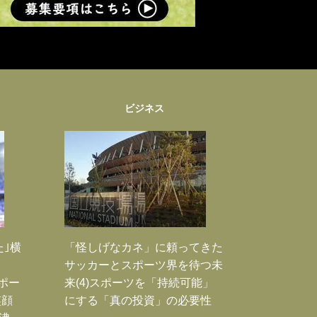
ビジネス
た｣横
「怪しげなカネ」に頼ってきた
サッカーとスポーツ界を待つ未
Jポー
来(4)スポーツを「持続可能」
笑顔
にする「真の投資」の必要性