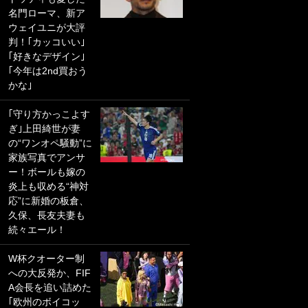
名門ローマ、新ア
PKにイタリア代表
ウェイユニが大評
GKも成す術なし！
判！｢カッコいい｣
｢ノーチャンスすぎ
｢好きなデザイン｣
るわ｣｢綺世のPKの
｢今年は2nd買おう
上手さは世界屈指
かな｣
かも｣
｢守り方かっこよす
｢また敬斗が魚に
ぎ｣上田綺世が妻
笑｣菅原由勢がW杯
の“ワンオペ騒動”に
戦士の夏休み秘蔵
家族写真でアンサ
ショット公開！ 川
ー！ボールも嫁の
口春奈と結婚のモ
炎上も収める“神対
テ男も登場で｢写真
応”に新婚の板倉、
全部楽しそう｣｢タ
久保、長友夫妻も
ケの水中かわいす
続々エール！
ぎる」
W杯クオーター制
｢セカンドで決まり
への大反発か、FIF
だな｣19歳の日本代
A会長を追い詰めた
表MFが加入したス
｢欧州のボイコッ
ペイン名門、“地中