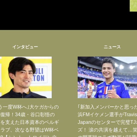
インタビュー
ニュース
う一度W杯へ｣大ケガからの
｢新加入メンバーかと思っ
復帰！34歳・谷口彰悟の
浜FMイケメン選手がTravis
跡を支えた日本資本のベルギ
Japanのセンターで完璧T
クラブ、次なる野望はW杯ベ
ズ！ 涙の共演を越えて…