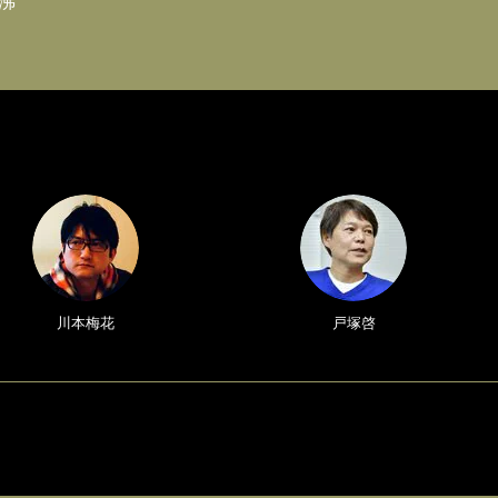
沸
川本梅花
戸塚啓