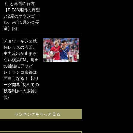
ト｣と再選の行方
海の夕日”新アウェ
【FIFA3兆円の野望
イユニに大反響｢か
と2度のオウンゴー
っこよすぎ｣｢革新
ル、来年3月の会長
的｣｢ソソられる！｣
選】(3)
｢お土産最高すぎ
チョウ・キジェ就
笑｣｢どうやって入
任レッズの吉凶、
手？｣ブライトン帰
主力流出が止まら
還の三笘薫、同僚
ない横浜FM、町田
に“ポケカ”をプレゼ
の補強にアッパ
ント！｢薫の笑顔見
レ！ランコ京都は
れてよかった｣｢大
面白くなる！【Jリ
喜びのリュテル可
ーグ開幕｢初めての
愛すぎ｣
秋春制｣の大激論】
(3)
ランキングをも
ランキングをもっと見る