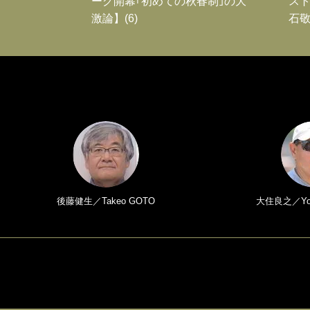
ーグ開幕｢初めての秋春制｣の大
スト
激論】(6)
石敬
後藤健生／Takeo GOTO
大住良之／Yosh