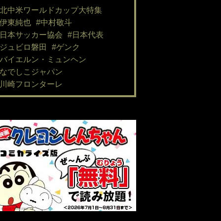
#北中米ワールドカップ大特集
#伊東純也
#中村敬斗
#日本サッカー協会
#日本代表
#ジュビロ磐田
#ゲンク
#バイエルン・ミュンヘン
#なでしこジャパン
#川崎フロンターレ