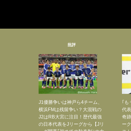
批評
J1優勝争いは神戸ら4チーム、
｢も
横浜FMは残留争い？大混戦の
代表
J2はRB大宮に注目！歴代最強
奇
の日本代表をJリーグから【Jリ
ー