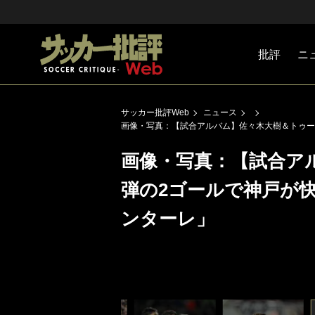
批評
ニ
Jリーグ
戦術
注目選手
海外サッ
監督
マネー
チームマ
日本代表
サッカー批評Web
ニュース
画像・写真：【試合アルバム】佐々木大樹＆トゥー
画像・写真：【試合ア
弾の2ゴールで神戸が
ンターレ」