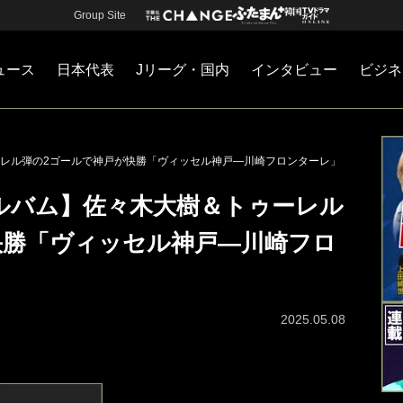
Group Site
ュース
日本代表
Jリーグ・国内
インタビュー
ビジネ
・国内
カー
ネジメント
Jリーグ・国内
戦術
注目選手
海外サッカー
監督
マネー
チームマネジメント
日本代表
レル弾の2ゴールで神戸が快勝「ヴィッセル神戸―川崎フロンターレ」
ルバム】佐々木大樹＆トゥーレル
快勝「ヴィッセル神戸―川崎フロ
2025.05.08