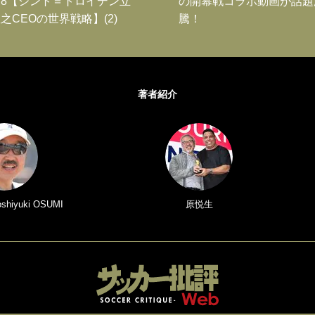
8【シント＝トロイデン立
の開幕戦コラボ動画が話題
之CEOの世界戦略】(2)
騰！
著者紹介
iyuki OSUMI
原悦生