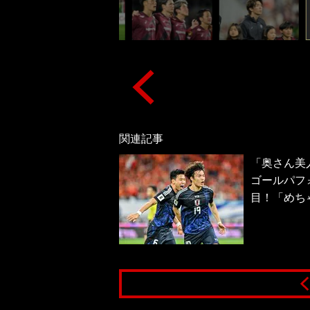
関連記事
「奥さん美
ゴールパフ
目！「めち