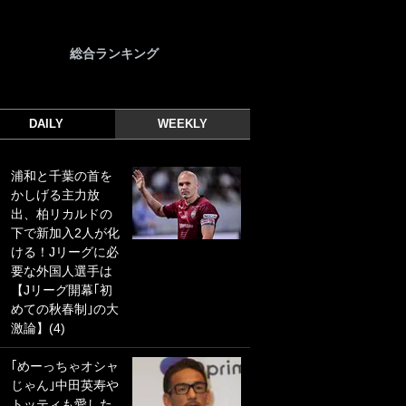
総合ランキング
DAILY
WEEKLY
浦和と千葉の首を
｢光の速さじゃん｣
かしげる主力放
｢えっぐいミドル｣
出、柏リカルドの
ドイツ名門移籍の
下で新加入2人が化
日本代表23歳ボラ
ける！Jリーグに必
ンチ、移籍後初ゴ
要な外国人選手は
ールに驚愕！｢見た
【Jリーグ開幕｢初
事ないシュートや｣
めての秋春制｣の大
｢聡がどんどん遠く
激論】(4)
なっていく」
｢めーっちゃオシャ
｢誰が止めれんねん
じゃん｣中田英寿や
w｣フェイエ上田綺
トッティも愛した
世の“神コース”弾丸