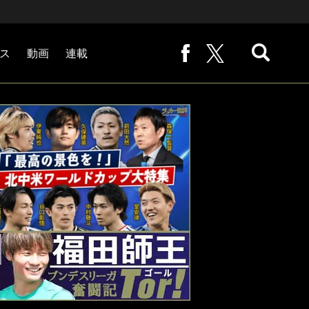
ス
動画
連載
熊崎敬の「路地から始まる処世術」
下田恒幸の「10倍面白くなるサッカー中継の見方」
サッカー批評PHOTOギャラリー「ピッチの焦点」
後藤健生の「蹴球放浪記」
原悦生PHOTOギャラリー「サッカー遠近」
「だれかに言いたくなる記録」
福田師王「ブンデスリーガ奮闘記 Tor!」
大住良之の「この世界のコーナーエリアから」