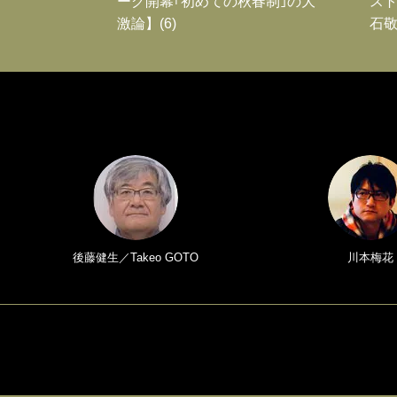
ーグ開幕｢初めての秋春制｣の大
スト
激論】(6)
石敬
後藤健生／Takeo GOTO
川本梅花