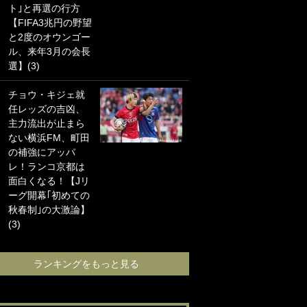
ト｣と再選の行方
海の夕日”新アウェ
【FIFA3兆円の野望
イユニに大反響｢か
と2度のオウンゴー
っこよすぎ｣｢革新
ル、来年3月の会長
的｣｢ソソられる！｣
選】(3)
｢お土産最高すぎ
チョウ・キジェ就
笑｣｢どうやって入
任レッズの吉凶、
手？｣ブライトン帰
主力流出が止まら
還の三笘薫、同僚
ない横浜FM、町田
に“ポケカ”をプレゼ
の補強にアッパ
ント！｢薫の笑顔見
レ！ランコ京都は
れてよかった｣｢大
面白くなる！【Jリ
喜びのリュテル可
ーグ開幕｢初めての
愛すぎ｣
秋春制｣の大激論】
(3)
ランキングをも
ランキングをもっと見る