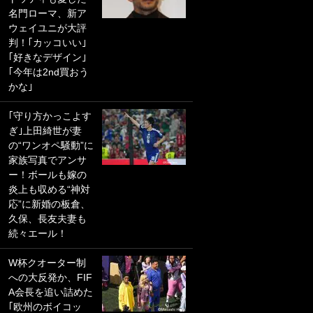
名門ローマ、新ア
PKにイタリア代表
ウェイユニが大評
GKも成す術なし！
判！｢カッコいい｣
｢ノーチャンスすぎ
｢好きなデザイン｣
るわ｣｢綺世のPKの
｢今年は2nd買おう
上手さは世界屈指
かな｣
かも｣
｢守り方かっこよす
｢また敬斗が魚に
ぎ｣上田綺世が妻
笑｣菅原由勢がW杯
の“ワンオペ騒動”に
戦士の夏休み秘蔵
家族写真でアンサ
ショット公開！ 川
ー！ボールも嫁の
口春奈と結婚のモ
炎上も収める“神対
テ男も登場で｢写真
応”に新婚の板倉、
全部楽しそう｣｢タ
久保、長友夫妻も
ケの水中かわいす
続々エール！
ぎる」
W杯クオーター制
｢セカンドで決まり
への大反発か、FIF
だな｣19歳の日本代
A会長を追い詰めた
表MFが加入したス
｢欧州のボイコッ
ペイン名門、“地中