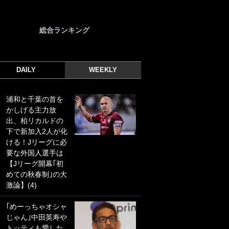
総合ランキング
DAILY
WEEKLY
浦和と千葉の首を
｢光の速さじゃん｣
かしげる主力放
｢えっぐいミドル｣
出、柏リカルドの
ドイツ名門移籍の
下で新加入2人が化
日本代表23歳ボラ
ける！Jリーグに必
ンチ、移籍後初ゴ
要な外国人選手は
ールに驚愕！｢見た
【Jリーグ開幕｢初
事ないシュートや｣
めての秋春制｣の大
｢聡がどんどん遠く
激論】(4)
なっていく」
｢めーっちゃオシャ
｢誰が止めれんねん
じゃん｣中田英寿や
w｣フェイエ上田綺
トッティも愛した
世の“神コース”弾丸