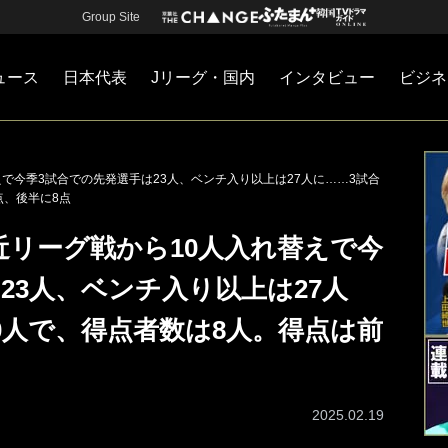
Group Site
ュース
日本代表
Jリーグ・国内
インタビュー
ビジネ
・国内
カー
ネジメント
Jリーグ・国内
戦術
注目選手
海外サッカー
監督
マネー
チームマネジメント
日本代表
で今季3試合での先発選手は23人、ベンチ入り以上は27人に……3試合
点、後半に8点
近リーグ戦から10人入れ替えで今
23人、ベンチ入り以上は27人
0人で、得点者数は8人。得点は前
2025.02.19