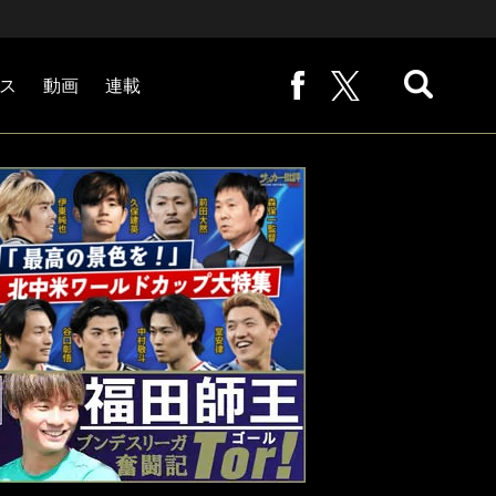
ス
動画
連載
熊崎敬の「路地から始まる処世術」
下田恒幸の「10倍面白くなるサッカー中継の見方」
サッカー批評PHOTOギャラリー「ピッチの焦点」
後藤健生の「蹴球放浪記」
原悦生PHOTOギャラリー「サッカー遠近」
「だれかに言いたくなる記録」
福田師王「ブンデスリーガ奮闘記 Tor!」
大住良之の「この世界のコーナーエリアから」