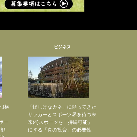
ビジネス
た｣横
「怪しげなカネ」に頼ってきた
サッカーとスポーツ界を待つ未
Jポー
来(4)スポーツを「持続可能」
笑顔
にする「真の投資」の必要性