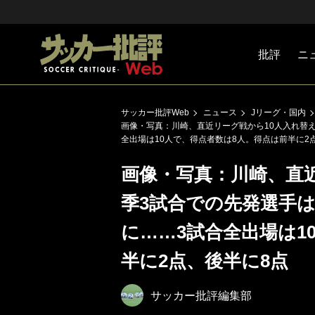
批評
ニ
Jリーグ
戦術
注目選手
海外サッ
監督
マネー
チームマ
日本代表
サッカー批評Web
ニュース
Jリーグ・国内
画像・写真：川崎、直近リーグ戦から10人入れ替え
全出場は10人で、得点者数は8人。得点は前半に2
画像・写真：川崎、直
季3試合での先発選手は
に……3試合全出場は1
半に2点、後半に8点
サッカー批評編集部