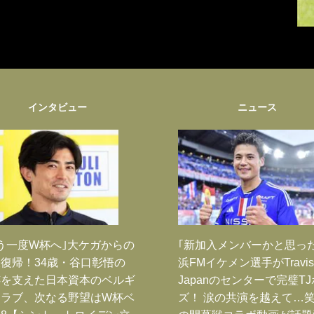
インタビュー
ニュース
う一度W杯へ｣大ケガからの
｢新加入メンバーかと思っ
復帰！34歳・谷口彰悟の
浜FMイケメン選手がTravis
跡を支えた日本資本のベルギ
Japanのセンターで完璧T
クラブ、次なる野望はW杯ベ
ズ！ 涙の共演を越えて…