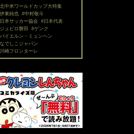
#北中米ワールドカップ大特集
#伊東純也
#中村敬斗
#日本サッカー協会
#日本代表
#ジュビロ磐田
#ゲンク
#バイエルン・ミュンヘン
#なでしこジャパン
#川崎フロンターレ