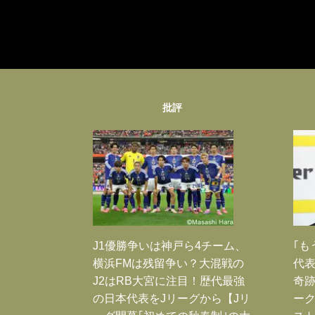
批評
J1優勝争いは神戸ら4チーム、
｢も
横浜FMは残留争い？大混戦の
代表
J2はRB大宮に注目！歴代最強
奇
の日本代表をJリーグから【Jリ
ー