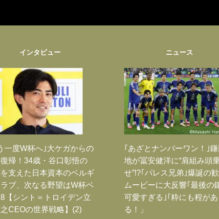
インタビュー
ニュース
う一度W杯へ｣大ケガからの
｢あざとナンバーワン！｣
復帰！34歳・谷口彰悟の
地が冨安健洋に“肩組み頭
跡を支えた日本資本のベルギ
せ”!?｢パレス兄弟｣爆誕の
クラブ、次なる野望はW杯ベ
ムービーに大反響｢最後の
8【シント＝トロイデン立
可愛すぎる｣｢粋にも程があ
之CEOの世界戦略】(2)
る！」