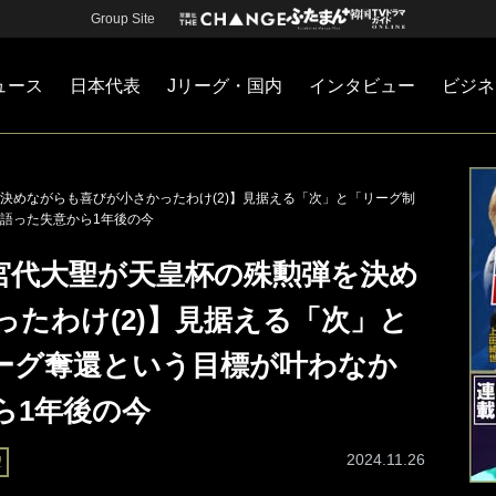
Group Site
ュース
日本代表
Jリーグ・国内
インタビュー
ビジネ
・国内
カー
ネジメント
Jリーグ・国内
戦術
注目選手
海外サッカー
監督
マネー
チームマネジメント
日本代表
決めながらも喜びが小さかったわけ(2)】見据える「次」と「リーグ制
語った失意から1年後の今
宮代大聖が天皇杯の殊勲弾を決め
たわけ(2)】見据える「次」と
ーグ奪還という目標が叶わなか
ら1年後の今
2024.11.26
聖