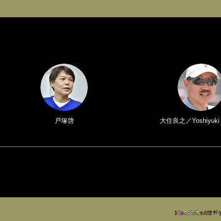
戸塚啓
大住良之／Yoshiyuki