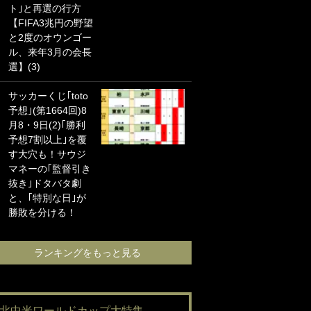
ト｣と再選の行方
海の夕日”新アウェ
【FIFA3兆円の野望
イユニに大反響｢か
と2度のオウンゴー
っこよすぎ｣｢革新
ル、来年3月の会長
的｣｢ソソられる！｣
選】(3)
｢お土産最高すぎ
サッカーくじ｢toto
笑｣｢どうやって入
予想｣(第1664回)8
手？｣ブライトン帰
月8・9日(2)｢勝利
還の三笘薫、同僚
予想7割以上｣を覆
に“ポケカ”をプレゼ
す大穴も！サウジ
ント！｢薫の笑顔見
マネーの｢監督引き
れてよかった｣｢大
抜き｣ドタバタ劇
喜びのリュテル可
と、｢特別な日｣が
愛すぎ｣
勝敗を分ける！
ランキングをも
ランキングをもっと見る
#北中米ワールドカップ大特集