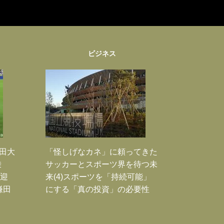
ビジネス
鎌田大
「怪しげなカネ」に頼ってきた
乗
サッカーとスポーツ界を待つ未
歓迎
来(4)スポーツを「持続可能」
鎌田
にする「真の投資」の必要性