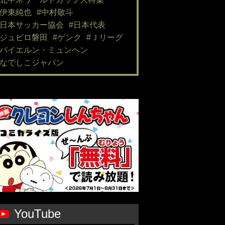
#伊東純也
#中村敬斗
#日本サッカー協会
#日本代表
#ジュビロ磐田
#ゲンク
#Ｊリーグ
#バイエルン・ミュンヘン
#なでしこジャパン
YouTube