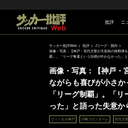
批評
ニ
Jリーグ
戦術
注目選手
海外サッ
監督
マネー
チームマ
日本代表
サッカー批評Web
批評
Jリーグ・国内
画像・写真：【神戸・宮代大聖が天皇杯の殊勲弾を
覇」。「リーグ奪還という目標が叶わなかった」と
画像・写真：【神戸・
ながらも喜びが小さかっ
「リーグ制覇」。「リ
った」と語った失意か
ヴィッセル神戸
川崎フロンターレ
宮代大