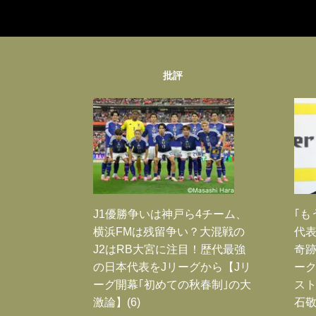
批評
J1優勝争いは神戸ら4チーム、
｢も
横浜FMは残留争い？大混戦の
代表
J2はRB大宮に注目！歴代最強
奇
の日本代表をJリーグから【Jリ
ー
ーグ開幕｢初めての秋春制｣の大
スト
激論】(6)
石敬