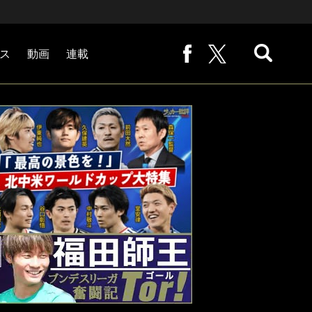
ス
動画
連載
熊崎敬の「路地から始まる処世術」
下田恒幸の「10倍面白くなるサッカー中継の見方」
サッカー批評PHOTOギャラリー「ピッチの焦点」
後藤健生の「蹴球放浪記」
原悦生PHOTOギャラリー「サッカー遠近」
「だれかに言いたくなる記録」
福田師王「ブンデスリーガ奮闘記 Tor!」
大住良之の「この世界のコーナーエリアから」