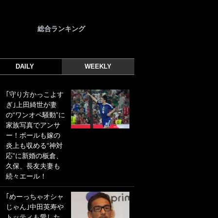
総合ランキング
DAILY
WEEKLY
｢守り方かっこよす
｢光の速さじゃん｣
ぎ｣上田綺世が妻
｢えっぐいミドル｣
の“ワンオペ騒動”に
ドイツ名門移籍の
家族写真でアンサ
日本代表23歳ボラ
ー！ボールも嫁の
ンチ、移籍後初ゴ
炎上も収める“神対
ールに驚愕！｢見た
応”に新婚の板倉、
事ないシュートや｣
久保、長友夫妻も
｢聡がどんどん遠く
続々エール！
なっていく」
｢めーっちゃオシャ
｢誰が止めれんねん
じゃん｣中田英寿や
w｣フェイエ上田綺
トッティも愛した
世の“神コース”弾丸