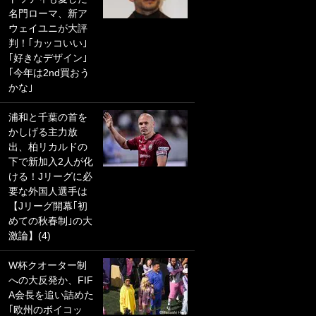
名門ローマ、新ア
PKにイタリア代表
ウェイユニが大評
GKも成す術なし！
判！｢カッコいい｣
｢ノーチャンスすぎ
｢好きなデザイン｣
るわ｣｢綺世のPKの
｢今年は2nd買おう
上手さは世界屈指
かな｣
かも｣
浦和と千葉の首を
｢また敬斗が魚に
かしげる主力放
笑｣菅原由勢がW杯
出、柏リカルドの
戦士の夏休み秘蔵
下で新加入2人が化
ショット公開！ 川
ける！Jリーグに必
口春奈と結婚のモ
要な外国人選手は
テ男も登場で｢写真
【Jリーグ開幕｢初
全部楽しそう｣｢タ
めての秋春制｣の大
ケの水中かわいす
激論】(4)
ぎる」
W杯クオーター制
｢セカンドで決まり
への大反発か、FIF
だな｣19歳の日本代
A会長を追い詰めた
表MFが加入したス
｢欧州のボイコッ
ペイン名門、“地中