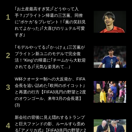
｢お土産最高すぎ笑｣｢どうやって入
手？｣ブライトン帰還の三笘薫、同僚
に“ポケカ”をプレゼント！｢薫の笑顔見
れてよかった｣｢大喜びのリュテル可愛
すぎ｣
｢モデルやってる｣｢かっけぇ｣三笘薫が
ブライトン新ユニのモデルで完全復
活！“King”の帰還に｢チームから大歓迎
されてる｣｢元気な姿見れて…｣
W杯クオーター制への大反発か、FIFA
会長を追い詰めた｢欧州のボイコット｣
と再選の行方【FIFA3兆円の野望と2度
のオウンゴール、来年3月の会長選】
(3)
新会社の背後に見え隠れするトランプ
と巨大ファンドの影、ルールすら歪め
る｢アメリカ式｣【FIFA3兆円の野望と2