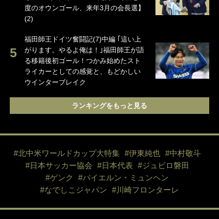
度のオウンゴール、来年3月の会長選】
(2)
福田師王ドイツ奮闘記(7)中編 ｢這い上
がります。やるよ俺は！｣福田師王が語
る移籍後初ゴール！つかみ始めたスト
ライカーとしての感覚と、もどかしい
ウインターブレイク
ランキングをもっと見る
#北中米ワールドカップ大特集
#伊東純也
#中村敬斗
#日本サッカー協会
#日本代表
#ジュビロ磐田
#ゲンク
#バイエルン・ミュンヘン
#なでしこジャパン
#川崎フロンターレ