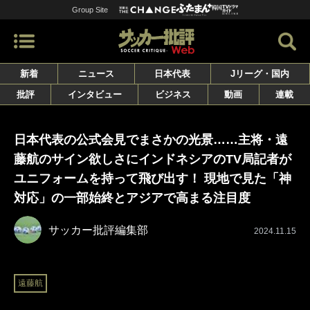
Group Site
新着
ニュース
日本代表
Jリーグ・国内
批評
インタビュー
ビジネス
動画
連載
日本代表の公式会見でまさかの光景……主将・遠
藤航のサイン欲しさにインドネシアのTV局記者が
ユニフォームを持って飛び出す！ 現地で見た「神
対応」の一部始終とアジアで高まる注目度
サッカー批評編集部
2024.11.15
遠藤航