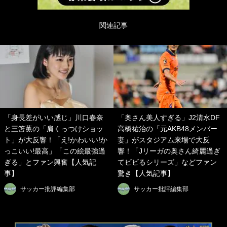
関連記事
「身長差がいい感じ」川口春奈
「奥さん美人すぎる」J2清水DF
と三笘薫の「肩くっつけショッ
高橋祐治の「元AKB48メンバー
ト」が大反響！「え!かわいい!か
妻」がスタジアム来場で大反
っこいい!最高」「この絵最強過
響！「Jリーガの奥さん綺麗過ぎ
ぎる」とファン興奮【人気記
てビビるシリーズ」などファン
事】
驚き【人気記事】
サッカー批評編集部
サッカー批評編集部