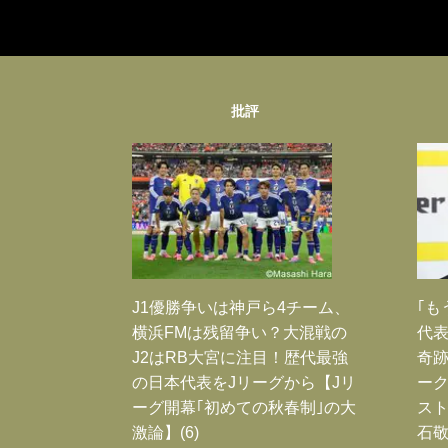
批評
J1優勝争いは神戸ら4チーム、
｢も
横浜FMは残留争い？大混戦の
代表
J2はRB大宮に注目！歴代最強
奇
の日本代表をJリーグから【Jリ
ー
ーグ開幕｢初めての秋春制｣の大
スト
激論】(6)
石敬