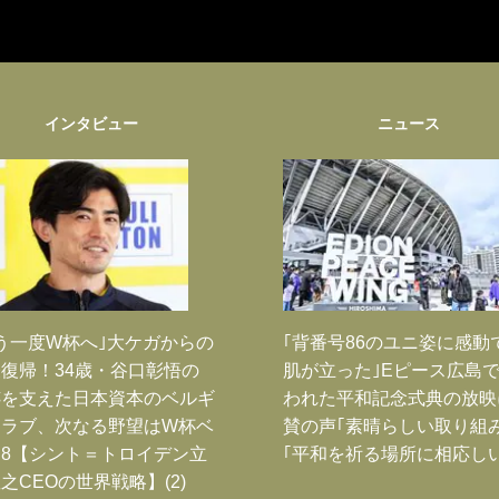
インタビュー
ニュース
う一度W杯へ｣大ケガからの
｢背番号86のユニ姿に感動
復帰！34歳・谷口彰悟の
肌が立った｣Eピース広島
跡を支えた日本資本のベルギ
われた平和記念式典の放映
クラブ、次なる野望はW杯ベ
賛の声｢素晴らしい取り組み
8【シント＝トロイデン立
｢平和を祈る場所に相応しい
之CEOの世界戦略】(2)