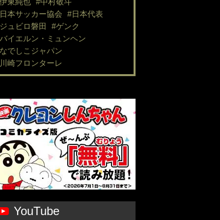
#伊東純也
#中村敬斗
#日本サッカー協会
#日本代表
#ジュビロ磐田
#ゲンク
#バイエルン・ミュンヘン
#なでしこジャパン
#川崎フロンターレ
YouTube