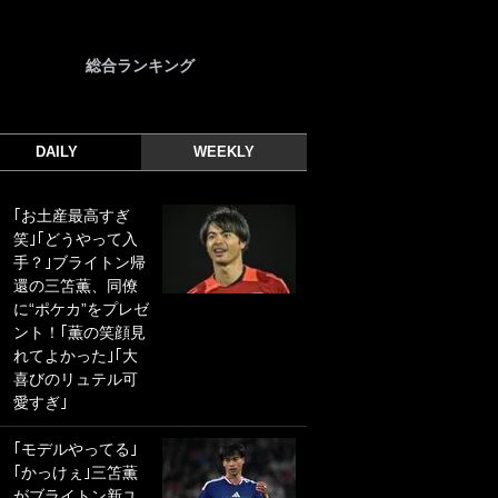
総合ランキング
DAILY
WEEKLY
｢お土産最高すぎ
｢光の速さじゃん｣
笑｣｢どうやって入
｢えっぐいミドル｣
手？｣ブライトン帰
ドイツ名門移籍の
還の三笘薫、同僚
日本代表23歳ボラ
に“ポケカ”をプレゼ
ンチ、移籍後初ゴ
ント！｢薫の笑顔見
ールに驚愕！｢見た
れてよかった｣｢大
事ないシュートや｣
喜びのリュテル可
｢聡がどんどん遠く
愛すぎ｣
なっていく」
｢モデルやってる｣
｢誰が止めれんねん
｢かっけぇ｣三笘薫
w｣フェイエ上田綺
がブライトン新ユ
世の“神コース”弾丸