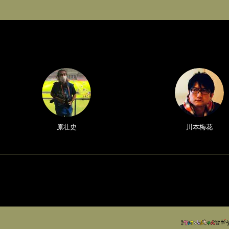
原壮史
川本梅花