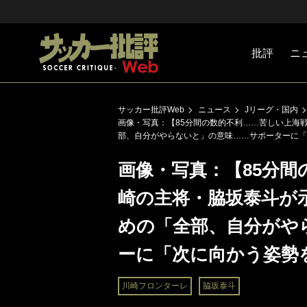
批評
ニ
Jリーグ
戦術
注目選手
海外サッ
監督
マネー
チームマ
日本代表
サッカー批評Web
ニュース
Jリーグ・国内
画像・写真：【85分間の数的不利……苦しい上海戦
部、自分がやらないと」の意味……サポーターに「
画像・写真：【85分
崎の主将・脇坂泰斗が示
めの「全部、自分がや
ーに「次に向かう姿勢
川崎フロンターレ
脇坂泰斗