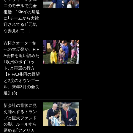
ニのモデルで完全
PKにイタリア代表
復活！“King”の帰還
GKも成す術なし！
に｢チームから大歓
｢ノーチャンスすぎ
迎されてる｣｢元気
るわ｣｢綺世のPKの
な姿見れて…｣
上手さは世界屈指
かも｣
W杯クオーター制
への大反発か、FIF
｢また敬斗が魚に
A会長を追い詰めた
笑｣菅原由勢がW杯
｢欧州のボイコッ
戦士の夏休み秘蔵
ト｣と再選の行方
ショット公開！ 川
【FIFA3兆円の野望
口春奈と結婚のモ
と2度のオウンゴー
テ男も登場で｢写真
ル、来年3月の会長
全部楽しそう｣｢タ
選】(3)
ケの水中かわいす
ぎる」
新会社の背後に見
え隠れするトラン
｢セカンドで決まり
プと巨大ファンド
だな｣19歳の日本代
の影、ルールすら
表MFが加入したス
歪める｢アメリカ
ペイン名門、“地中