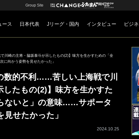
Group Site
ュース
日本代表
Jリーグ・国内
インタビュー
ビジネ
・国内
カー
ネジメント
Jリーグ・国内
戦術
注目選手
海外サッカー
監督
マネー
チームマネジメント
日本代表
で川崎の主将・脇坂泰斗が示したもの(2)】味方を生かすための「全
次に向かう姿勢を見せたかった」
間の数的不利……苦しい上海戦で川
したもの(2)】味方を生かすた
らないと」の意味……サポータ
を見せたかった」
2024.10.25