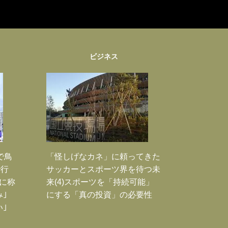
ビジネス
で鳥
「怪しげなカネ」に頼ってきた
で行
サッカーとスポーツ界を待つ未
に称
来(4)スポーツを「持続可能」
｣
にする「真の投資」の必要性
｣