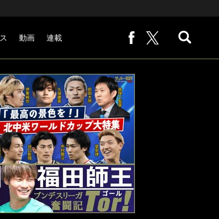
ス
動画
連載
熊崎敬の「路地から始まる処世術」
下田恒幸の「10倍面白くなるサッカー中継の見方」
サッカー批評PHOTOギャラリー「ピッチの焦点」
後藤健生の「蹴球放浪記」
原悦生PHOTOギャラリー「サッカー遠近」
「だれかに言いたくなる記録」
福田師王「ブンデスリーガ奮闘記 Tor!」
大住良之の「この世界のコーナーエリアから」