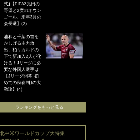
式｣【FIFA3兆円の
海の夕日”新アウェ
野望と2度のオウン
イユニに大反響｢か
ゴール、来年3月の
っこよすぎ｣｢革新
会長選】(2)
的｣｢ソソられる！｣
浦和と千葉の首を
｢お土産最高すぎ
かしげる主力放
笑｣｢どうやって入
出、柏リカルドの
手？｣ブライトン帰
下で新加入2人が化
還の三笘薫、同僚
ける！Jリーグに必
に“ポケカ”をプレゼ
要な外国人選手は
ント！｢薫の笑顔見
【Jリーグ開幕｢初
れてよかった｣｢大
めての秋春制｣の大
喜びのリュテル可
激論】(4)
愛すぎ｣
ランキングをもっと見る
ランキングをも
#北中米ワールドカップ大特集