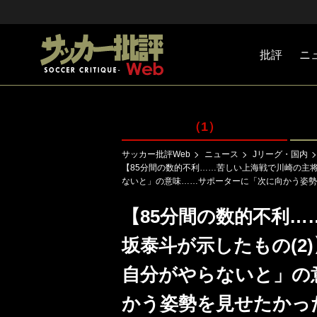
批評
ニ
Jリーグ
戦術
注目選手
海外サッ
監督
マネー
チームマ
日本代表
（1）
サッカー批評Web
ニュース
Jリーグ・国内
【85分間の数的不利……苦しい上海戦で川崎の主将
ないと」の意味……サポーターに「次に向かう姿勢
【85分間の数的不利
坂泰斗が示したもの(2
自分がやらないと」の
かう姿勢を見せたかっ