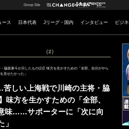
Group Site
ュース
日本代表
Jリーグ・国内
インタビュー
ビジネ
・国内
カー
ネジメント
Jリーグ・国内
戦術
注目選手
海外サッカー
監督
マネー
チームマネジメント
日本代表
（2）
・脇坂泰斗が示したもの(2)】味方を生かすための「全部、自分がやら
を見せたかった」
……苦しい上海戦で川崎の主将・脇
)】味方を生かすための「全部、
意味……サポーターに「次に向
た」