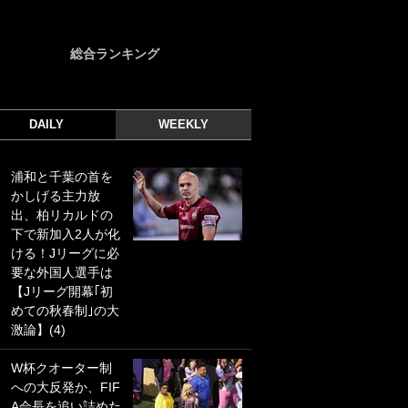
総合ランキング
DAILY
WEEKLY
浦和と千葉の首を
｢光の速さじゃん｣
かしげる主力放
｢えっぐいミドル｣
出、柏リカルドの
ドイツ名門移籍の
下で新加入2人が化
日本代表23歳ボラ
ける！Jリーグに必
ンチ、移籍後初ゴ
要な外国人選手は
ールに驚愕！｢見た
【Jリーグ開幕｢初
事ないシュートや｣
めての秋春制｣の大
｢聡がどんどん遠く
激論】(4)
なっていく」
W杯クオーター制
｢誰が止めれんねん
への大反発か、FIF
w｣フェイエ上田綺
A会長を追い詰めた
世の“神コース”弾丸