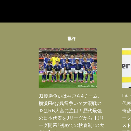
批評
J1優勝争いは神戸ら4チーム、
｢も
横浜FMは残留争い？大混戦の
代表
J2はRB大宮に注目！歴代最強
奇
の日本代表をJリーグから【Jリ
ー
ーグ開幕｢初めての秋春制｣の大
スト