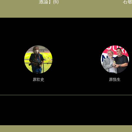
激論】(6)
石敬
原壮史
原悦生