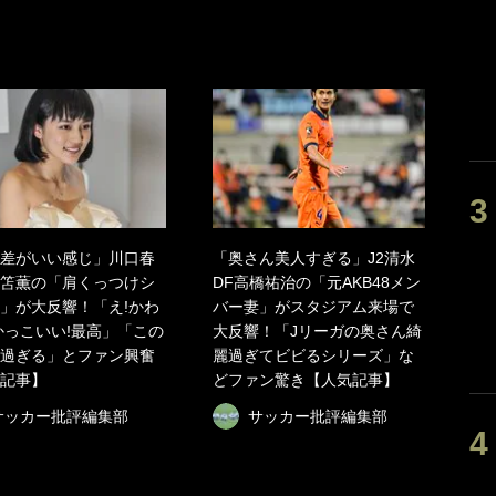
差がいい感じ」川口春
「奥さん美人すぎる」J2清水
笘薫の「肩くっつけシ
DF高橋祐治の「元AKB48メン
」が大反響！「え!かわ
バー妻」がスタジアム来場で
かっこいい!最高」「この
大反響！「Jリーガの奥さん綺
過ぎる」とファン興奮
麗過ぎてビビるシリーズ」な
記事】
どファン驚き【人気記事】
サッカー批評編集部
サッカー批評編集部