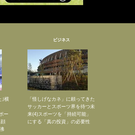
ビジネス
た｣横
「怪しげなカネ」に頼ってきた
サッカーとスポーツ界を待つ未
Jポー
来(4)スポーツを「持続可能」
笑顔
にする「真の投資」の必要性
沸