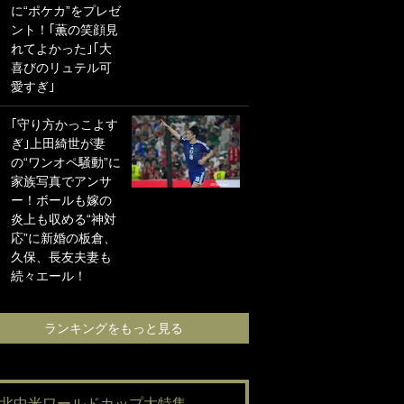
に“ポケカ”をプレゼ
海の夕日”新アウェ
ント！｢薫の笑顔見
イユニに大反響｢か
れてよかった｣｢大
っこよすぎ｣｢革新
喜びのリュテル可
的｣｢ソソられる！｣
愛すぎ｣
｢お土産最高すぎ
｢守り方かっこよす
笑｣｢どうやって入
ぎ｣上田綺世が妻
手？｣ブライトン帰
の“ワンオペ騒動”に
還の三笘薫、同僚
家族写真でアンサ
に“ポケカ”をプレゼ
ー！ボールも嫁の
ント！｢薫の笑顔見
炎上も収める“神対
れてよかった｣｢大
応”に新婚の板倉、
喜びのリュテル可
久保、長友夫妻も
愛すぎ｣
続々エール！
ランキングをも
ランキングをもっと見る
#北中米ワールドカップ大特集