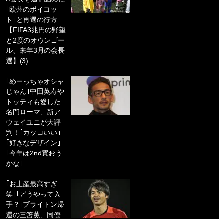
｢欧州のボイコッ
PKにイタリア代表
ト｣と再選の行方
GKも成す術なし！
【FIFA3兆円の野望
｢ノーチャンスすぎ
と2度のオウンゴー
るわ｣｢綺世のPKの
ル、来年3月の会長
上手さは世界屈指
選】(3)
かも｣
｢めーっちゃオシャ
｢また敬斗が魚に
じゃん｣中田英寿や
笑｣菅原由勢がW杯
トッティも愛した
戦士の夏休み秘蔵
名門ローマ、新ア
ショット公開！ 川
ウェイユニが大評
口春奈と結婚のモ
判！｢カッコいい｣
テ男も登場で｢写真
｢好きなデザイン｣
全部楽しそう｣｢タ
｢今年は2nd買おう
ケの水中かわいす
かな｣
ぎる」
｢お土産最高すぎ
｢セカンドで決まり
笑｣｢どうやって入
だな｣19歳の日本代
手？｣ブライトン帰
表MFが加入したス
還の三笘薫、同僚
ペイン名門、“地中