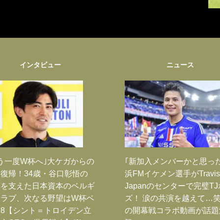
インタビュー
ニュース
う一度W杯へ｣大ケガからの
｢新加入メンバーかと思っ
復帰！34歳・谷口彰悟の
浜FMイケメン選手がTravis
跡を支えた日本資本のベルギ
Japanのセンターで完璧T
クラブ、次なる野望はW杯ベ
ズ！ 涙の共演を越えて…
8【シント＝トロイデン立
の開幕戦コラボ動画が話題