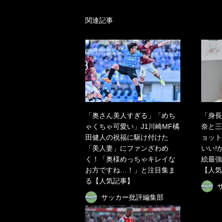
関連記事
「奥さん美人すぎる」「めち
「身長
ゃくちゃ可愛い」J1川崎MF橘
奈と三
田健人の祝福に駆け付けた
ョット
「美人妻」にファンざわめ
いい!
く！「奥様めっちゃキレイな
絵最強
お方ですね…！」と注目集ま
【人気
る【人気記事】
サッカー批評編集部