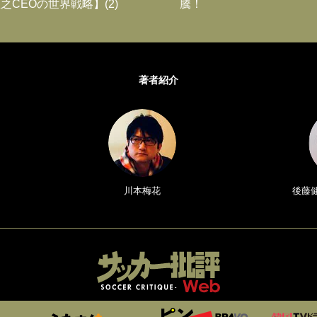
之CEOの世界戦略】(2)
騰！
著者紹介
川本梅花
後藤健