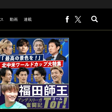
ス
動画
連載
熊崎敬の「路地から始まる処世術」
下田恒幸の「10倍面白くなるサッカー中継の見方」
サッカー批評PHOTOギャラリー「ピッチの焦点」
後藤健生の「蹴球放浪記」
原悦生PHOTOギャラリー「サッカー遠近」
「だれかに言いたくなる記録」
福田師王「ブンデスリーガ奮闘記 Tor!」
大住良之の「この世界のコーナーエリアから」