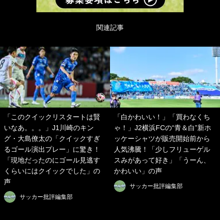
関連記事
「このクイックリスタートは賢
「白かわいい！」「買わなくち
いなあ。。。」J1川崎のキン
ゃ！」J2横浜FCの“青＆白”新ホ
グ・大島僚太の「クイックすぎ
ッケーシャツが販売開始前から
るゴール演出プレー」に驚き！
人気沸騰！「少しフリューゲル
「現地だったのにゴール見逃す
スみがあって好き」「うーん、
くらいにはクイックでした」の
かわいい」の声
声
サッカー批評編集部
サッカー批評編集部