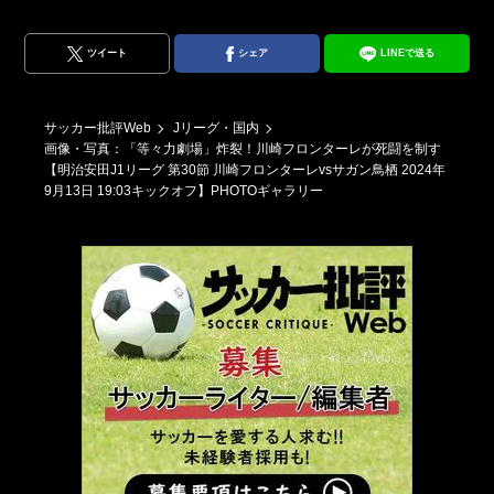
川崎
ツイート
シェア
LINEで送る
サッカー批評Web
Jリーグ・国内
画像・写真：「等々力劇場」炸裂！川崎フロンターレが死闘を制す
【明治安田J1リーグ 第30節 川崎フロンターレvsサガン鳥栖 2024年
9月13日 19:03キックオフ】PHOTOギャラリー