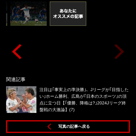
関連記事
注目は｢事実上の準決勝｣、Jリーグが｢目指した
い｣ホーム勝利、広島が｢日本のスポーツ｣の頂
点に立つ日【｢優勝、降格は?｣2024Jリーグ終
盤戦の大激論】(7)
試合
写真の記事へ戻る
わ