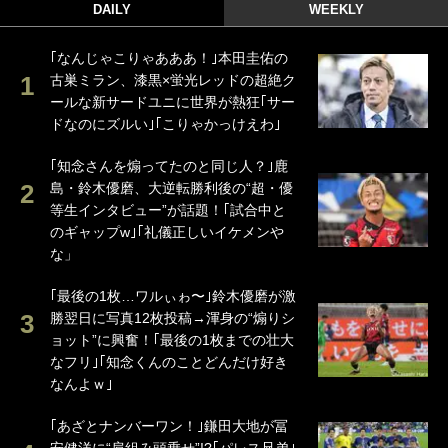
DAILY
WEEKLY
｢なんじゃこりゃあああ！｣本田圭佑の
古巣ミラン、漆黒×蛍光レッドの超絶ク
ールな新サードユニに世界が熱狂｢サー
ドなのにズルい｣｢こりゃかっけえわ｣
｢知念さんを煽ってたのと同じ人？｣鹿
島・鈴木優磨、大逆転勝利後の“超・優
等生インタビュー”が話題！｢試合中と
のギャップw｣｢礼儀正しいイケメンや
な」
｢最後の1枚…ワルぃゎ〜｣鈴木優磨が激
勝翌日に写真12枚投稿→渾身の“煽りシ
ョット”に興奮！｢最後の1枚までの壮大
なフリ｣｢知念くんのことどんだけ好き
なんよｗ｣
｢あざとナンバーワン！｣鎌田大地が冨