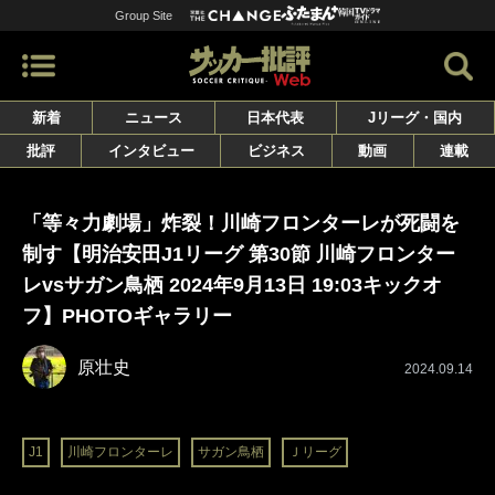
Group Site
新着
ニュース
日本代表
Jリーグ・国内
批評
インタビュー
ビジネス
動画
連載
「等々力劇場」炸裂！川崎フロンターレが死闘を
制す【明治安田J1リーグ 第30節 川崎フロンター
レvsサガン鳥栖 2024年9月13日 19:03キックオ
フ】PHOTOギャラリー
原壮史
2024.09.14
J1
川崎フロンターレ
サガン鳥栖
Ｊリーグ