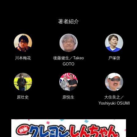
著者紹介
川本梅花
後藤健生／Takeo
戸塚啓
GOTO
原壮史
原悦生
大住良之／
Yoshiyuki OSUMI