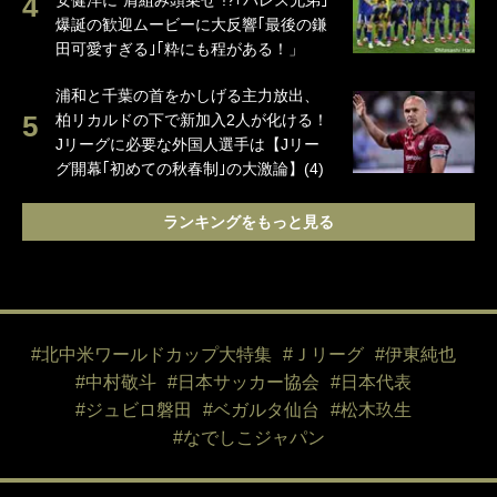
安健洋に“肩組み頭乗せ”!?｢パレス兄弟｣
爆誕の歓迎ムービーに大反響｢最後の鎌
田可愛すぎる｣｢粋にも程がある！」
浦和と千葉の首をかしげる主力放出、
柏リカルドの下で新加入2人が化ける！
Jリーグに必要な外国人選手は【Jリー
グ開幕｢初めての秋春制｣の大激論】(4)
ランキングをもっと見る
#北中米ワールドカップ大特集
#Ｊリーグ
#伊東純也
#中村敬斗
#日本サッカー協会
#日本代表
#ジュビロ磐田
#ベガルタ仙台
#松木玖生
#なでしこジャパン