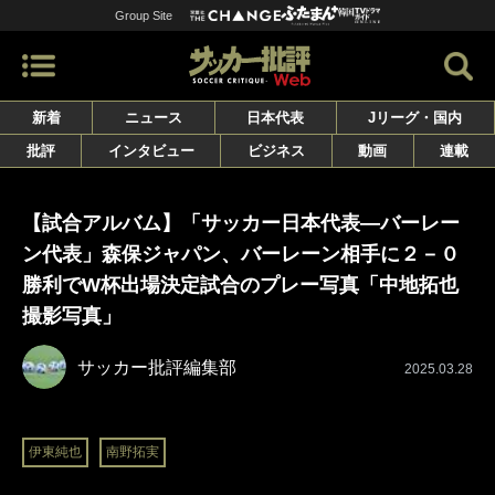
Group Site
新着
ニュース
日本代表
Jリーグ・国内
批評
インタビュー
ビジネス
動画
連載
【試合アルバム】「サッカー日本代表―バーレー
ン代表」森保ジャパン、バーレーン相手に２－０
勝利でW杯出場決定試合のプレー写真「中地拓也
撮影写真」
サッカー批評編集部
2025.03.28
伊東純也
南野拓実