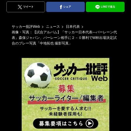
ツイート
シェア
LINEで送る
サッカー批評Web
ニュース
日本代表
画像・写真：【試合アルバム】「サッカー日本代表―バーレーン代
表」森保ジャパン、バーレーン相手に２－０勝利でW杯出場決定試
合のプレー写真「中地拓也 撮影写真」