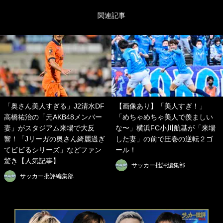
関連記事
「奥さん美人すぎる」J2清水DF
【画像あり】「美人すぎ！」
高橋祐治の「元AKB48メンバー
「めちゃめちゃ美人で羨ましい
妻」がスタジアム来場で大反
な〜」横浜FC小川航基が「来場
響！「Jリーガの奥さん綺麗過ぎ
した妻」の前で圧巻の逆転２ゴ
てビビるシリーズ」などファン
ール！
驚き【人気記事】
サッカー批評編集部
サッカー批評編集部