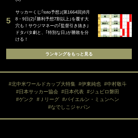
サッカーくじ｢toto予想｣(第1664回)8月
8・9日(2)｢勝利予想7割以上｣を覆す大
穴も！サウジマネーの｢監督引き抜き｣
ドタバタ劇と、｢特別な日｣が勝敗を分
ける！
ランキングをもっと見る
#北中米ワールドカップ大特集
#伊東純也
#中村敬斗
#日本サッカー協会
#日本代表
#ジュビロ磐田
#ゲンク
#Ｊリーグ
#バイエルン・ミュンヘン
#なでしこジャパン