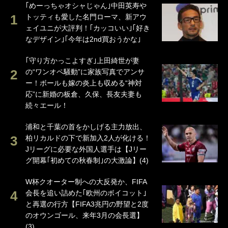
｢めーっちゃオシャじゃん｣中田英寿や
トッティも愛した名門ローマ、新アウ
ェイユニが大評判！｢カッコいい｣｢好き
なデザイン｣｢今年は2nd買おうかな｣
｢守り方かっこよすぎ｣上田綺世が妻
の“ワンオペ騒動”に家族写真でアンサ
ー！ボールも嫁の炎上も収める“神対
応”に新婚の板倉、久保、長友夫妻も
続々エール！
浦和と千葉の首をかしげる主力放出、
柏リカルドの下で新加入2人が化ける！
Jリーグに必要な外国人選手は【Jリー
グ開幕｢初めての秋春制｣の大激論】(4)
W杯クオーター制への大反発か、FIFA
会長を追い詰めた｢欧州のボイコット｣
と再選の行方【FIFA3兆円の野望と2度
のオウンゴール、来年3月の会長選】
(3)