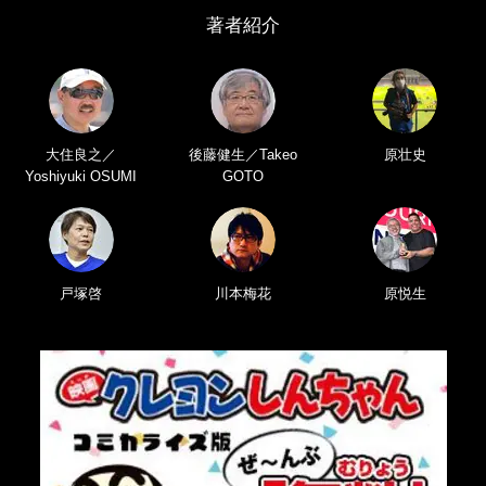
著者紹介
大住良之／
後藤健生／Takeo
原壮史
Yoshiyuki OSUMI
GOTO
戸塚啓
川本梅花
原悦生