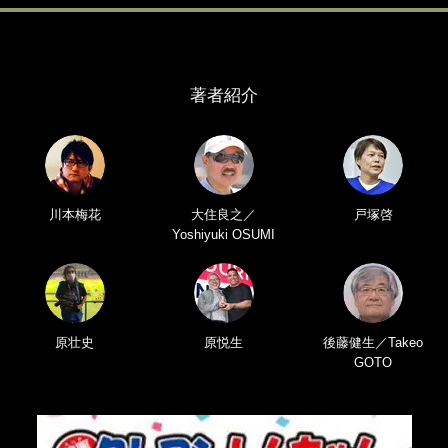
著者紹介
川本梅花
大住良之／
戸塚啓
Yoshiyuki OSUMI
原壮史
原悦生
後藤健生／Takeo
GOTO