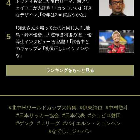
トッティも愛した名門ローマ、新アウ
ェイユニが大評判！｢カッコいい｣｢好き
なデザイン｣｢今年は2nd買おうかな｣
｢知念さんを煽ってたのと同じ人？｣鹿
島・鈴木優磨、大逆転勝利後の“超・優
等生インタビュー”が話題！｢試合中と
のギャップw｣｢礼儀正しいイケメンや
な」
ランキングをもっと見る
#北中米ワールドカップ大特集
#伊東純也
#中村敬斗
#日本サッカー協会
#日本代表
#ジュビロ磐田
#ゲンク
#Ｊリーグ
#バイエルン・ミュンヘン
#なでしこジャパン