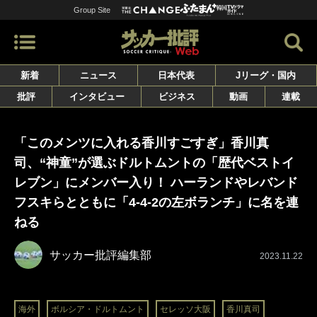
Group Site
新着
ニュース
日本代表
Jリーグ・国内
批評
インタビュー
ビジネス
動画
連載
「このメンツに入れる香川すごすぎ」香川真
司、“神童”が選ぶドルトムントの「歴代ベストイ
レブン」にメンバー入り！ ハーランドやレバンド
フスキらとともに「4-4-2の左ボランチ」に名を連
ねる
サッカー批評編集部
2023.11.22
海外
ボルシア・ドルトムント
セレッソ大阪
香川真司