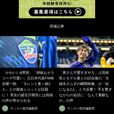
関連記事
「かわいい&男前」「姉妹おそろ
「奥さん可愛すぎやろ」上田綺
コーデ可愛い」元日本代表FW柿
世とモデル妻との試合後の「夫
谷曜一朗、「タレント妻＋娘2
婦水入らずの瞬間映像」が「絵
人」との家族ショットが話題
になる2人」と大反響！ 手を繋ぎ
に！ 長女の誕生日報告には祝福
ながらの会話に「なんて素敵な
の声が寄せられる
の」の声
サッカー批評編集部
サッカー批評編集部