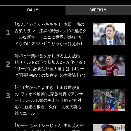
DAILY
WEEKLY
｢なんじゃこりゃあああ！｣本田圭佑の
古巣ミラン、漆黒×蛍光レッドの超絶ク
ールな新サードユニに世界が熱狂｢サー
ドなのにズルい｣｢こりゃかっけえわ｣
浦和と千葉の首をかしげる主力放出、
柏リカルドの下で新加入2人が化ける！
Jリーグに必要な外国人選手は【Jリー
グ開幕｢初めての秋春制｣の大激論】(4)
｢守り方かっこよすぎ｣上田綺世が妻
の“ワンオペ騒動”に家族写真でアンサ
ー！ボールも嫁の炎上も収める“神対
応”に新婚の板倉、久保、長友夫妻も
続々エール！
｢めーっちゃオシャじゃん｣中田英寿や