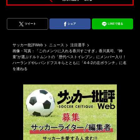
川
－
ツイート
シェア
LINEで送る
サッカー批評Web
ニュース
注目選手
画像・写真：「このメンツに入れる香川すごすぎ」香川真司、“神
童”が選ぶドルトムントの「歴代ベストイレブン」にメンバー入り！
ハーランドやレバンドフスキらとともに「4-4-2の左ボランチ」に名
を連ねる