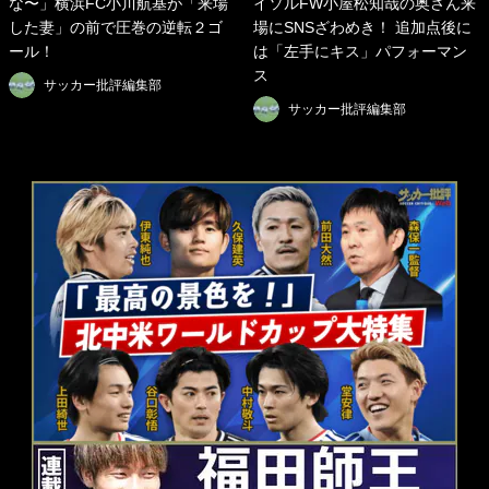
な〜」横浜FC小川航基が「来場
イソルFW小屋松知哉の奥さん来
した妻」の前で圧巻の逆転２ゴ
場にSNSざわめき！ 追加点後に
ール！
は「左手にキス」パフォーマン
ス
サッカー批評編集部
サッカー批評編集部