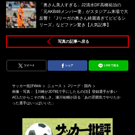
「奥さん美人すぎる」J2清水DF高橋祐治の
「元AKB48メンバー妻」がスタジアム来場で大
反響！「Jリーガの奥さん綺麗過ぎてビビるシ
リーズ」などファン驚き【人気記事】
写真の記事へ戻る
ツイート
シェア
LINEで送る
サッカー批評Web
ニュース
Jリーグ・国内
画像・写真：【川崎がJDT戦で手にしたもの(3)】登録選手が多い
ACLだからこその悔しさ。瀬川祐輔が語る「あの雰囲気でやりたか
った選手はいっぱいいた」