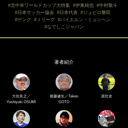
#北中米ワールドカップ大特集
#伊東純也
#中村敬斗
#日本サッカー協会
#日本代表
#ジュビロ磐田
#ゲンク
#Ｊリーグ
#バイエルン・ミュンヘン
#なでしこジャパン
著者紹介
大住良之／
後藤健生／Takeo
原壮史
Yoshiyuki OSUMI
GOTO