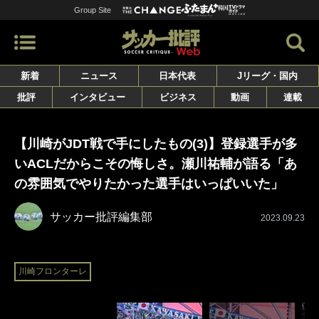
Group Site
新着
ニュース
日本代表
Jリーグ・国内
批評
インタビュー
ビジネス
動画
連載
【川崎がJDT戦で手にしたもの(3)】登録選手が多
いACLだからこその悔しさ。瀬川祐輔が語る「あ
の雰囲気でやりたかった選手はいっぱいいた」
サッカー批評編集部
2023.09.23
川崎フロンターレ