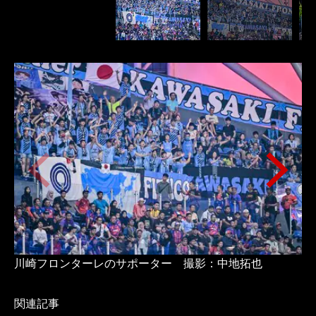
川崎フロンターレのサポーター 撮影：中地拓也
川
関連記事