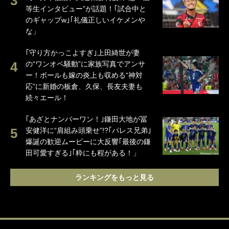
等生インタビュー”が話題！｢試合中と
のギャップw｣｢礼儀正しいイケメンや
な」
｢守り方かっこよすぎ｣上田綺世が妻
の“ワンオペ騒動”に家族写真でアンサ
ー！ボールも嫁の炎上も収める“神対
応”に新婚の板倉、久保、長友夫妻も
続々エール！
｢あざとナンバーワン！｣鎌田大地が冨
安健洋に“肩組み頭乗せ”!?｢パレス兄弟｣
爆誕の歓迎ムービーに大反響｢最後の鎌
田可愛すぎる｣｢粋にも程がある！」
ランキングをもっと見る