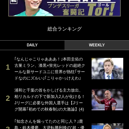
総合ランキング
DAILY
WEEKLY
｢なんじゃこりゃあああ！｣本田圭佑の
古巣ミラン、漆黒×蛍光レッドの超絶ク
ールな新サードユニに世界が熱狂｢サー
ドなのにズルい｣｢こりゃかっけえわ｣
浦和と千葉の首をかしげる主力放出、
柏リカルドの下で新加入2人が化ける！
Jリーグに必要な外国人選手は【Jリー
グ開幕｢初めての秋春制｣の大激論】(4)
｢知念さんを煽ってたのと同じ人？｣鹿
島・鈴木優磨、大逆転勝利後の“超・優