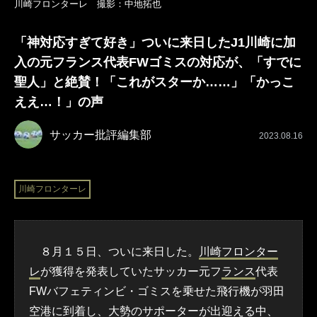
川崎フロンターレ 撮影：中地拓也
「神対応すぎて好き」ついに来日したJ1川崎に加
入の元フランス代表FWゴミスの対応が、「すでに
聖人」と絶賛！「これがスターか……」「かっこ
ええ…！」の声
サッカー批評編集部
2023.08.16
川崎フロンターレ
８月１５日、ついに来日した。
川崎フロンター
レ
が獲得を発表していたサッカー元フ
ランス
代表
FWバフェティンビ・ゴミスを乗せた飛行機が羽田
空港に到着し、大勢の
サポーター
が出迎える中、