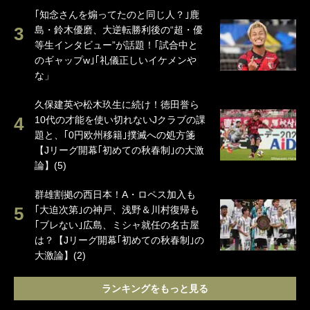
｢知念さんを煽ってたのと同じ人？｣鹿
島・鈴木優磨、大逆転勝利後の“超・優
等生インタビュー”が話題！｢試合中と
のギャップw｣｢礼儀正しいイケメンや
な」
久保建英や松木玖生に続け！徳田誉ら
10代の才能を使い切れないJクラブの課
題と、｢0円欧州移籍｣撲滅への処方箋
【Jリーグ開幕｢初めての秋春制｣の大激
論】(5)
群雄割拠の西日本！A・ロペス加入も
｢大迫次第｣の神戸、浅野＆川村復帰も
｢ブレない｣広島、ミシャ就任の名古屋
は？【Jリーグ開幕｢初めての秋春制｣の
大激論】(2)
ランキングをもっと見る