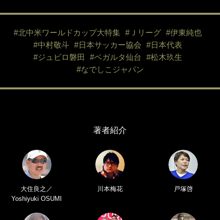
#北中米ワールドカップ大特集
#Ｊリーグ
#伊東純也
#中村敬斗
#日本サッカー協会
#日本代表
#ジュビロ磐田
#ベガルタ仙台
#松木玖生
#なでしこジャパン
著者紹介
大住良之／
川本梅花
戸塚啓
Yoshiyuki OSUMI