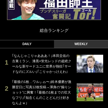
総合ランキング
DAILY
WEEKLY
｢なんじゃこりゃあああ！｣本田圭佑の
古巣ミラン、漆黒×蛍光レッドの超絶ク
ールな新サードユニに世界が熱狂｢サー
ドなのにズルい｣｢こりゃかっけえわ｣
｢最後の1枚…ワルぃゎ〜｣鈴木優磨が激
勝翌日に写真12枚投稿→渾身の“煽りシ
ョット”に興奮！｢最後の1枚までの壮大
なフリ｣｢知念くんのことどんだけ好き
なんよｗ｣