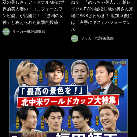
双の美しさ」アーセナルMFの世
ね？」「めっちゃ美人…」柏レ
界的美人妻の「ユニフォームワ
イソルFW小屋松知哉の奥さん来
ンピ姿」が話題に！ 「勝利の女
場にSNSざわめき！ 追加点後に
神」と称えられた衝撃的投稿
は「左手にキス」パフォーマン
ス
サッカー批評編集部
サッカー批評編集部