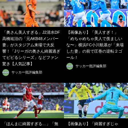
「奥さん美人すぎる」J2清水DF
【画像あり】「美人すぎ！」
高橋祐治の「元AKB48メンバー
「めちゃめちゃ美人で羨ましい
妻」がスタジアム来場で大反
な〜」横浜FC小川航基が「来場
響！「Jリーガの奥さん綺麗過ぎ
した妻」の前で圧巻の逆転２ゴ
てビビるシリーズ」などファン
ール！
驚き【人気記事】
サッカー批評編集部
サッカー批評編集部
「ほんまに綺麗すぎる…」「無
【画像あり】「綺麗すぎじゃ