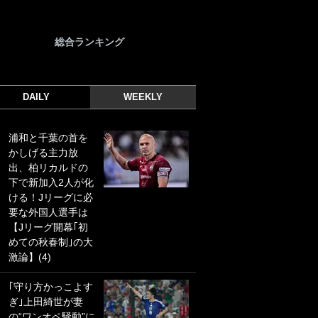
総合ランキング
DAILY
WEEKLY
浦和と千葉の首を
｢光の速さじゃん｣
かしげる主力放
｢えっぐいミドル｣
出、柏リカルドの
ドイツ名門移籍の
下で新加入2人が化
日本代表23歳ボラ
ける！Jリーグに必
ンチ、移籍後初ゴ
要な外国人選手は
ールに驚愕！｢見た
【Jリーグ開幕｢初
事ないシュートや｣
めての秋春制｣の大
｢聡がどんどん遠く
激論】(4)
なっていく」
｢守り方かっこよす
｢誰が止めれんねん
ぎ｣上田綺世が妻
w｣フェイエ上田綺
の“ワンオペ騒動”に
世の“神コース”弾丸