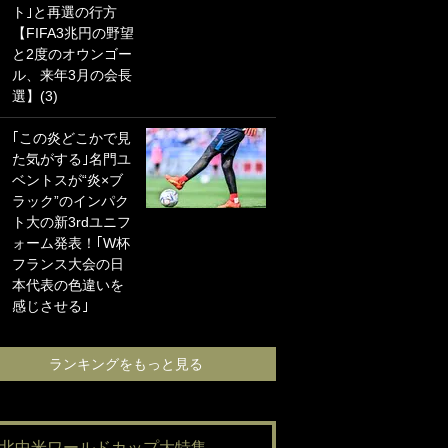
ト｣と再選の行方
海の夕日”新アウェ
【FIFA3兆円の野望
イユニに大反響｢か
と2度のオウンゴー
っこよすぎ｣｢革新
ル、来年3月の会長
的｣｢ソソられる！｣
選】(3)
｢お土産最高すぎ
｢この炎どこかで見
笑｣｢どうやって入
た気がする｣名門ユ
手？｣ブライトン帰
ベントスが“炎×ブ
還の三笘薫、同僚
ラック”のインパク
に“ポケカ”をプレゼ
ト大の新3rdユニフ
ント！｢薫の笑顔見
ォーム発表！｢W杯
れてよかった｣｢大
フランス大会の日
喜びのリュテル可
本代表の色違いを
愛すぎ｣
感じさせる｣
ランキングをも
ランキングをもっと見る
#北中米ワールドカップ大特集