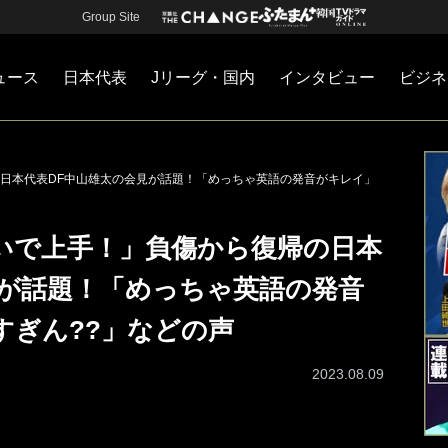
Group Site
ュース
日本代表
Jリーグ・国内
インタビュー
ビジネ
・国内
カー
ネジメント
Jリーグ・国内
戦術
注目選手
海外サッカー
監督
マネー
チームマネジメント
日本代表
日本代表DF中山雄太の会見が話題！「めっちゃ英語の発音がキレイ」
いで上手！」負傷から復帰の日本
見が話題！「めっちゃ英語の発音
すぎん??」などの声
2023.08.09