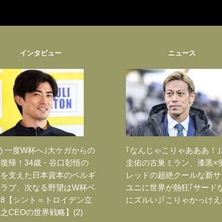
インタビュー
ニュース
う一度W杯へ｣大ケガからの
｢なんじゃこりゃあああ！
復帰！34歳・谷口彰悟の
圭佑の古巣ミラン、漆黒×
跡を支えた日本資本のベルギ
レッドの超絶クールな新サ
クラブ、次なる野望はW杯ベ
ユニに世界が熱狂｢サード
8【シント＝トロイデン立
にズルい｣｢こりゃかっけえ
之CEOの世界戦略】(2)