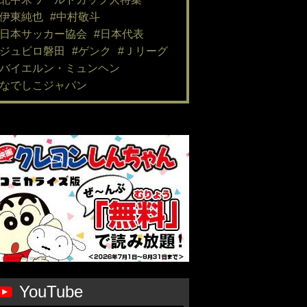
#伊東純也
#中村敬斗
#日本サッカー協会
#日本代表
#ジュビロ磐田
#ゲンク
#Ｊリーグ
#バイエルン・ミュンヘン
#なでしこジャパン
YouTube