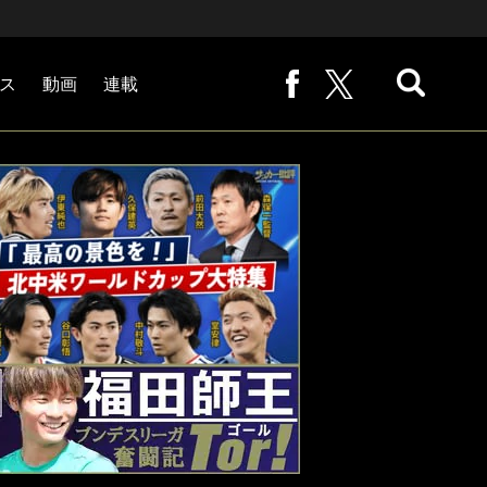
ス
動画
連載
熊崎敬の「路地から始まる処世術」
下田恒幸の「10倍面白くなるサッカー中継の見方」
サッカー批評PHOTOギャラリー「ピッチの焦点」
後藤健生の「蹴球放浪記」
原悦生PHOTOギャラリー「サッカー遠近」
「だれかに言いたくなる記録」
福田師王「ブンデスリーガ奮闘記 Tor!」
大住良之の「この世界のコーナーエリアから」