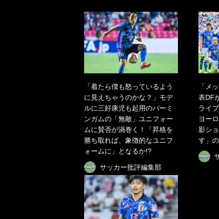
「着たら僕も怒っているよう
「メッ
に見えちゃうのかな？」モデ
表DFが
ルに三好康児も起用のバーミ
ライブ
ンガムの「無敵」ユニフォー
ヨーロ
ムに賛否が渦巻く！「昇格を
影ショ
勝ち取れば、象徴的なユニフ
す」の
ォームに」となるか!?
サッカー批評編集部