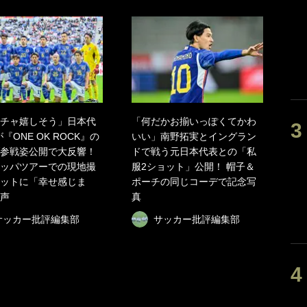
チャ嬉しそう」日本代
「何だかお揃いっぽくてかわ
『ONE OK ROCK』の
いい」南野拓実とイングラン
参戦姿公開で大反響！
ドで戦う元日本代表との「私
ッパツアーでの現地撮
服2ショット」公開！ 帽子＆
ットに「幸せ感じま
ポーチの同じコーデで記念写
声
真
サッカー批評編集部
サッカー批評編集部