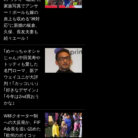
家族写真でアンサ
PKにイタリア代表
ー！ボールも嫁の
GKも成す術なし！
炎上も収める“神対
｢ノーチャンスすぎ
応”に新婚の板倉、
るわ｣｢綺世のPKの
久保、長友夫妻も
上手さは世界屈指
続々エール！
かも｣
｢めーっちゃオシャ
｢また敬斗が魚に
じゃん｣中田英寿や
笑｣菅原由勢がW杯
トッティも愛した
戦士の夏休み秘蔵
名門ローマ、新ア
ショット公開！ 川
ウェイユニが大評
口春奈と結婚のモ
判！｢カッコいい｣
テ男も登場で｢写真
｢好きなデザイン｣
全部楽しそう｣｢タ
｢今年は2nd買おう
ケの水中かわいす
かな｣
ぎる」
W杯クオーター制
｢セカンドで決まり
への大反発か、FIF
だな｣19歳の日本代
A会長を追い詰めた
表MFが加入したス
｢欧州のボイコッ
ペイン名門、“地中