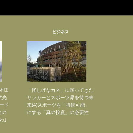
ビジネス
｣本田
「怪しげなカネ」に頼ってきた
蛍光
サッカーとスポーツ界を待つ未
ード
来(4)スポーツを「持続可能」
なの
にする「真の投資」の必要性
わ｣