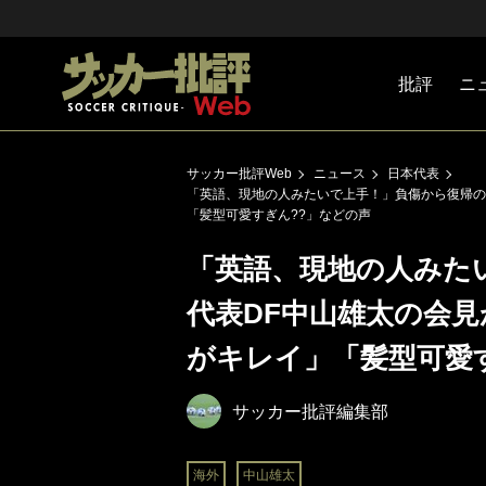
批評
ニ
Jリーグ
戦術
注目選手
海外サッ
監督
マネー
チームマ
日本代表
サッカー批評Web
ニュース
日本代表
「英語、現地の人みたいで上手！」負傷から復帰の
「髪型可愛すぎん??」などの声
「英語、現地の人みた
代表DF中山雄太の会
がキレイ」「髪型可愛
サッカー批評編集部
海外
中山雄太