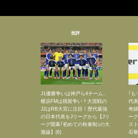
批評
J1優勝争いは神戸ら4チーム、
｢も
横浜FMは残留争い？大混戦の
代表
J2はRB大宮に注目！歴代最強
奇
の日本代表をJリーグから【Jリ
ー
ーグ開幕｢初めての秋春制｣の大
スト
激論】(6)
石敬