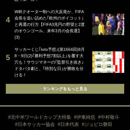
W杯クオーター制への大反発か、FIFA
会長を追い詰めた｢欧州のボイコット｣
と再選の行方【FIFA3兆円の野望と2度
のオウンゴール、来年3月の会長選】
(3)
サッカーくじ｢toto予想｣(第1664回)8月
8・9日(2)｢勝利予想7割以上｣を覆す大
穴も！サウジマネーの｢監督引き抜き｣
ドタバタ劇と、｢特別な日｣が勝敗を分
ける！
ランキングをもっと見る
#北中米ワールドカップ大特集
#伊東純也
#中村敬斗
#日本サッカー協会
#日本代表
#ジュビロ磐田