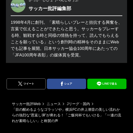
サッカー批評編集部
1998年4月に創刊。「素晴らしいプレーと拮抗する興奮を、
言葉で伝えることができたらと思う。サッカーをプレーす
る時、観戦する時と同様の情熱を持って、読んでもらえる
ことを願っている」という創刊時の精神をそのままにWeb
でも記事を展開。日本サッカー協会100周年にあたっての
「JFA100周年表彰」の媒体賞を受賞。
ツイート
シェア
LINEで送る
サッカー批評Web
ニュース
Jリーグ・国内
「目の醒めるようなゴラッソや」横浜FCの井上潮音の美しい流れか
らの強烈な“恩返し弾”が痺れる！「ご飯何杯でもいける」「一連の流
れが素晴らしい」と称賛の声