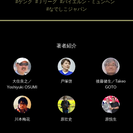
#ゲンク
#Ｊリーグ
#バイエルン・ミュンヘン
#なでしこジャパン
著者紹介
大住良之／
戸塚啓
後藤健生／Takeo
Yoshiyuki OSUMI
GOTO
川本梅花
原壮史
原悦生