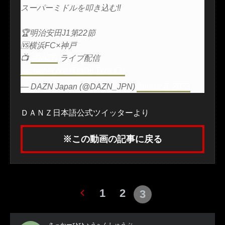
スーパーミドルを叩き込む‼
🏆明治安田J1第22節
🆚横浜FC×神戸
📺
#DAZN
ライブ配信
pic.twitter.com/DnDKJYdxKM
— DAZN Japan (@DAZN_JPN)
August 6, 2023
ＤＡＮＺ日本語公式ツイッターより
※この動画の記事に戻る
1
2
3
さっかーひひょうへんしゅうぶ