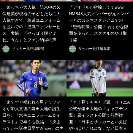
「めっちゃ大人気」訪米中の久
「アイドルが密輸しててwww」
保建英が現地の子どもたちに大
NMB48人気メンバーが元メンバ
人気すぎて、急遽ユニフォーム
ーとのカシマスタジアムでの
を脱いでの「漢気ファンサービ
「密輸映像」公開！ わずかな隙
ス」実施！「やっぱり脱ぐよ
間を使った、スタグルのやり取
ね、うん」とファン納得の声
り姿
サッカー批評編集部
サッカー批評編集部
「来てすぐ祝われる男」ラツィ
「どう見てもキャプ翼」セリエA
オが加入直後の鎌田大地の誕生
公式が鎌田大地の『キャプテン
日を、「水色ユニフォーム姿イ
翼』風イラスト公開で熱烈歓
ラスト」で早くも祝福！「決ま
迎！「日本とサッカーといえば
ってから誕生日早すぎるw」の声
やっぱりこれよな」など日本人