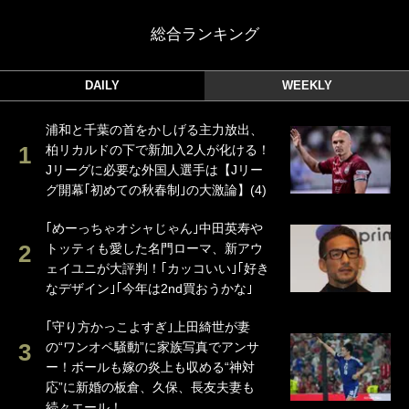
総合ランキング
DAILY
WEEKLY
浦和と千葉の首をかしげる主力放出、
柏リカルドの下で新加入2人が化ける！
Jリーグに必要な外国人選手は【Jリー
グ開幕｢初めての秋春制｣の大激論】(4)
｢めーっちゃオシャじゃん｣中田英寿や
トッティも愛した名門ローマ、新アウ
ェイユニが大評判！｢カッコいい｣｢好き
なデザイン｣｢今年は2nd買おうかな｣
｢守り方かっこよすぎ｣上田綺世が妻
の“ワンオペ騒動”に家族写真でアンサ
ー！ボールも嫁の炎上も収める“神対
応”に新婚の板倉、久保、長友夫妻も
続々エール！