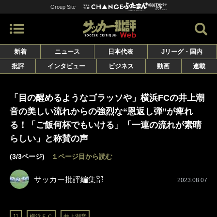
Group Site
新着
ニュース
日本代表
Jリーグ・国内
批評
インタビュー
ビジネス
動画
連載
「目の醒めるようなゴラッソや」横浜FCの井上潮
音の美しい流れからの強烈な“恩返し弾”が痺れ
る！「ご飯何杯でもいける」「一連の流れが素晴
らしい」と称賛の声
(3/3ページ)
１ページ目から読む
サッカー批評編集部
2023.08.07
J1
横浜ＦＣ
井上潮音