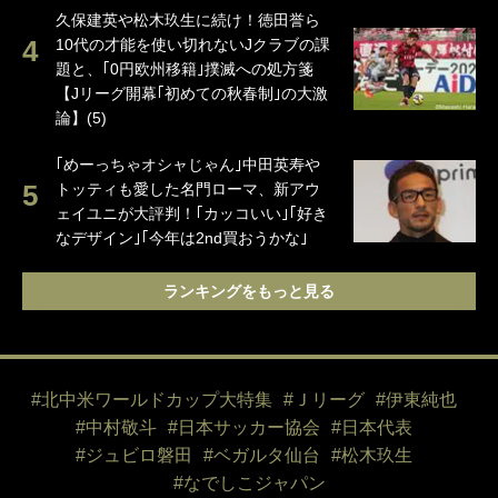
久保建英や松木玖生に続け！徳田誉ら
10代の才能を使い切れないJクラブの課
題と、｢0円欧州移籍｣撲滅への処方箋
【Jリーグ開幕｢初めての秋春制｣の大激
論】(5)
｢めーっちゃオシャじゃん｣中田英寿や
トッティも愛した名門ローマ、新アウ
ェイユニが大評判！｢カッコいい｣｢好き
なデザイン｣｢今年は2nd買おうかな｣
ランキングをもっと見る
#北中米ワールドカップ大特集
#Ｊリーグ
#伊東純也
#中村敬斗
#日本サッカー協会
#日本代表
#ジュビロ磐田
#ベガルタ仙台
#松木玖生
#なでしこジャパン