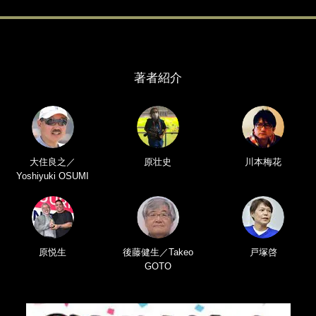
著者紹介
大住良之／
原壮史
川本梅花
Yoshiyuki OSUMI
原悦生
後藤健生／Takeo
戸塚啓
GOTO