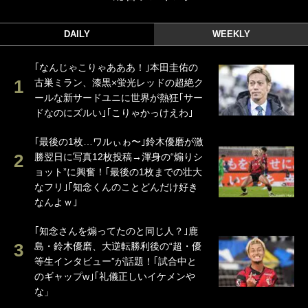
DAILY
WEEKLY
｢なんじゃこりゃあああ！｣本田圭佑の
古巣ミラン、漆黒×蛍光レッドの超絶ク
ールな新サードユニに世界が熱狂｢サー
ドなのにズルい｣｢こりゃかっけえわ｣
｢最後の1枚…ワルぃゎ〜｣鈴木優磨が激
勝翌日に写真12枚投稿→渾身の“煽りシ
ョット”に興奮！｢最後の1枚までの壮大
なフリ｣｢知念くんのことどんだけ好き
なんよｗ｣
｢知念さんを煽ってたのと同じ人？｣鹿
島・鈴木優磨、大逆転勝利後の“超・優
等生インタビュー”が話題！｢試合中と
のギャップw｣｢礼儀正しいイケメンや
な」