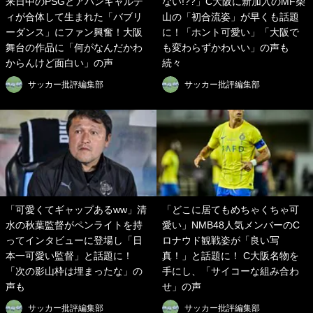
来日中のPSGとアバンギャルデ
ない!??」C大阪に新加入のMF柴
ィが合体して生まれた「バブリ
山の「初合流姿」が早くも話題
ーダンス」にファン興奮！大阪
に！「ホント可愛い」「大阪で
舞台の作品に「何がなんだかわ
も変わらずかわいい」の声も
からんけど面白い」の声
続々
サッカー批評編集部
サッカー批評編集部
「可愛くてギャップあるww」清
「どこに居てもめちゃくちゃ可
水の秋葉監督がペンライトを持
愛い」NMB48人気メンバーのC
ってインタビューに登場し「日
ロナウド観戦姿が「良い写
本一可愛い監督」と話題に！
真！」と話題に！ C大阪名物を
「次の影山枠は埋まったな」の
手にし、「サイコーな組み合わ
声も
せ」の声
サッカー批評編集部
サッカー批評編集部