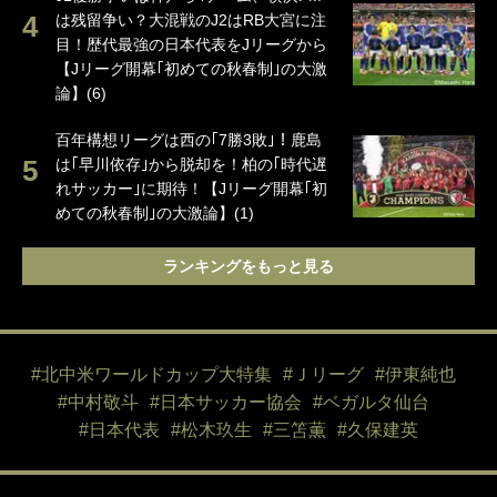
は残留争い？大混戦のJ2はRB大宮に注
目！歴代最強の日本代表をJリーグから
【Jリーグ開幕｢初めての秋春制｣の大激
論】(6)
百年構想リーグは西の｢7勝3敗｣！鹿島
は｢早川依存｣から脱却を！柏の｢時代遅
れサッカー｣に期待！【Jリーグ開幕｢初
めての秋春制｣の大激論】(1)
ランキングをもっと見る
#北中米ワールドカップ大特集
#Ｊリーグ
#伊東純也
#中村敬斗
#日本サッカー協会
#ベガルタ仙台
#日本代表
#松木玖生
#三笘薫
#久保建英