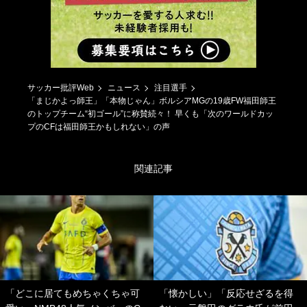
サッカー批評Web
ニュース
注目選手
「まじかよっ師王」「本物じゃん」ボルシアMGの19歳FW福田師王
のトップチーム“初ゴール”に称賛続々！ 早くも「次のワールドカッ
プのCFは福田師王かもしれない」の声
関連記事
「どこに居てもめちゃくちゃ可
「懐かしい」「反応せざるを得