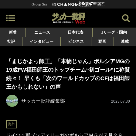
Group Site
新着
ニュース
日本代表
Jリーグ・国内
批評
インタビュー
ビジネス
動画
連載
「まじかよっ師王」「本物じゃん」ボルシアMGの
19歳FW福田師王のトップチーム“初ゴール”に称賛
続々！ 早くも「次のワールドカップのCFは福田師
王かもしれない」の声
サッカー批評編集部
2023.07.30
海外
ドイツ１部ブンデスリーガのボルシアＭＧが７月２９