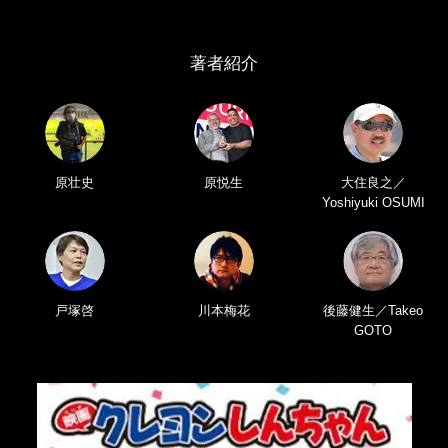
著者紹介
原壮史
原悦生
大住良之／
Yoshiyuki OSUMI
戸塚啓
川本梅花
後藤健生／Takeo
GOTO