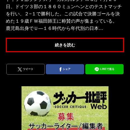
日、ドイツ３部の１８６０ミュンヘンとのテストマッチ
を行い、２−１で勝利した。この試合で決勝ゴールを決
めた１９歳ＦＷ福田師王に称賛の声が集まっている。
鹿児島出身でＵ―１６時代から年代別の日本…
続きを読む
ツイート
シェア
LINEで送る