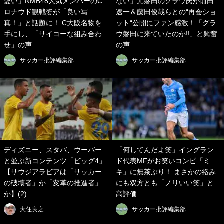
愛い」NMB48人気メンバーのC
ない」元磐田のグラウ氏が前田
ロナウド観戦姿が「良い写
遼一＆藤田俊哉らとの“再会ショ
真！」と話題に！ C大阪名物を
ット“公開にファン感激！「グラ
手にし、「サイコーな組み合わ
ウ磐田に来ていたのか‼︎」と興奮
せ」の声
の声
サッカー批評編集部
サッカー批評編集部
ディズニー、スタバ、ウーバー
「何してんだよ笑」イングラン
と並ぶ新コンテンツ「ビッグ4」
ド代表MFがお笑いコンビ「ミ
【サウジアラビアは「サッカー
キ」に無茶ぶり！ まさかの絡み
の破壊者」か「変革の推進者」
にも双方とも「ノリいい笑」と
か】(2)
高評価
大住良之
サッカー批評編集部