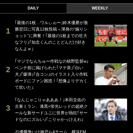
DAILY
WEEKLY
｢最後の1枚…ワルぃゎ〜｣鈴木優磨が激
勝翌日に写真12枚投稿→渾身の“煽りシ
ョット”に興奮！｢最後の1枚までの壮大
なフリ｣｢知念くんのことどんだけ好き
なんよｗ｣
｢マジでなんちゅー作戦なの槙野監督w｣
ベンチ前に掲げられた｢マテ茶｣｢白い
犬｣｢爆弾｣｢合コン｣のイラスト入り作戦
ボードにファン困惑！｢想像よりデカく
て吹いた｣
｢なんじゃこりゃあああ！｣本田圭佑の
古巣ミラン、漆黒×蛍光レッドの超絶ク
ールな新サードユニに世界が熱狂｢サー
ドなのにズルい｣｢こりゃかっけえわ｣
J1優勝争いは神戸ら4チーム、横浜FM