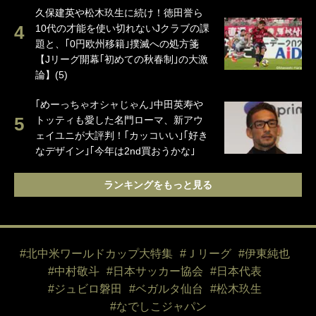
久保建英や松木玖生に続け！徳田誉ら
10代の才能を使い切れないJクラブの課
題と、｢0円欧州移籍｣撲滅への処方箋
【Jリーグ開幕｢初めての秋春制｣の大激
論】(5)
｢めーっちゃオシャじゃん｣中田英寿や
トッティも愛した名門ローマ、新アウ
ェイユニが大評判！｢カッコいい｣｢好き
なデザイン｣｢今年は2nd買おうかな｣
ランキングをもっと見る
#北中米ワールドカップ大特集
#Ｊリーグ
#伊東純也
#中村敬斗
#日本サッカー協会
#日本代表
#ジュビロ磐田
#ベガルタ仙台
#松木玖生
#なでしこジャパン