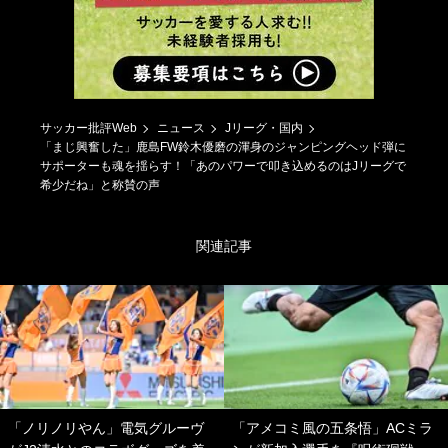
サッカー批評Web
ニュース
Jリーグ・国内
「まじ興奮した」鹿島FW鈴木優磨の渾身のジャンピングヘッド弾に
サポーターも魂を揺らす！「あのパワーで叩き込めるのはJリーグで
希少だね」と称賛の声
関連記事
「ノリノリやん」電気グルーヴ
「アメコミ風の五条悟」ACミラ