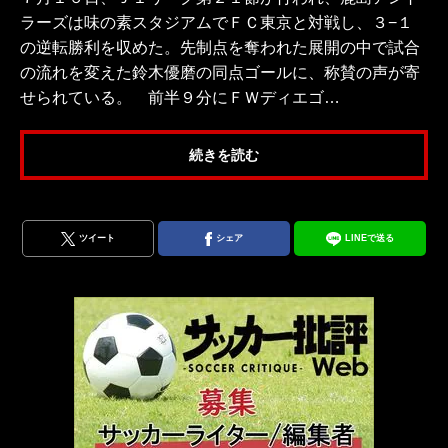
ラーズは味の素スタジアムでＦＣ東京と対戦し、３−１
の逆転勝利を収めた。先制点を奪われた展開の中で試合
の流れを変えた鈴木優磨の同点ゴールに、称賛の声が寄
せられている。 前半９分にＦＷディエゴ…
続きを読む
ツイート
シェア
LINEで送る