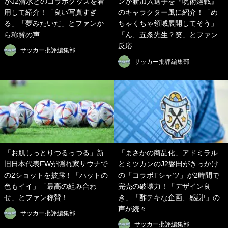
がJ2清水とのコラボグッズを着
ンが新加入選手を『呪術廻戦』
用して紹介！「良い写真すぎ
のキャラクター風に紹介！「め
る」「夢みたいだ」とファンか
ちゃくちゃ領域展開してそう」
ら称賛の声
「ん、五条先生？笑」とファン
反応
サッカー批評編集部
サッカー批評編集部
「お肌しっとりつるっつる」新
「まさかの商品化」アドミラル
旧日本代表FWが隠れ家サウナで
とミツカンのJ2磐田がきっかけ
の2ショットを披露！「ハットの
の「コラボTシャツ」が2時間で
色もイイ」「最高の組み合わ
完売の破壊力！「デザイン良
せ」とファン称賛！
き」「酢テキな企画、感謝!」の
声が続々
サッカー批評編集部
サッカー批評編集部