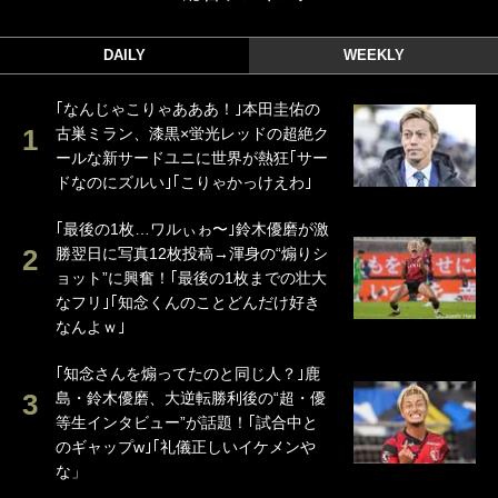
DAILY
WEEKLY
｢なんじゃこりゃあああ！｣本田圭佑の
古巣ミラン、漆黒×蛍光レッドの超絶ク
ールな新サードユニに世界が熱狂｢サー
ドなのにズルい｣｢こりゃかっけえわ｣
｢最後の1枚…ワルぃゎ〜｣鈴木優磨が激
勝翌日に写真12枚投稿→渾身の“煽りシ
ョット”に興奮！｢最後の1枚までの壮大
なフリ｣｢知念くんのことどんだけ好き
なんよｗ｣
｢知念さんを煽ってたのと同じ人？｣鹿
島・鈴木優磨、大逆転勝利後の“超・優
等生インタビュー”が話題！｢試合中と
のギャップw｣｢礼儀正しいイケメンや
な」