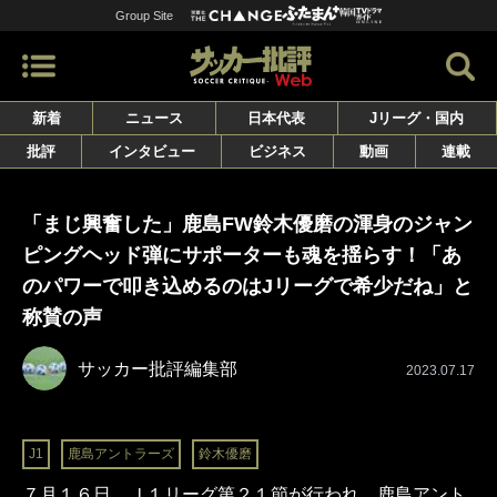
Group Site
新着
ニュース
日本代表
Jリーグ・国内
批評
インタビュー
ビジネス
動画
連載
「まじ興奮した」鹿島FW鈴木優磨の渾身のジャン
ピングヘッド弾にサポーターも魂を揺らす！「あ
のパワーで叩き込めるのはJリーグで希少だね」と
称賛の声
サッカー批評編集部
2023.07.17
J1
鹿島アントラーズ
鈴木優磨
７月１６日、Ｊ１リーグ第２１節が行われ、鹿島アント