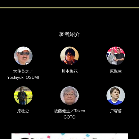
著者紹介
大住良之／
川本梅花
原悦生
Yoshiyuki OSUMI
原壮史
後藤健生／Takeo
戸塚啓
GOTO