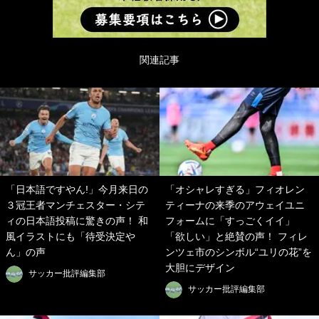
関連記事
「日本語ですやん!」今月来日の
「オシャレすぎる」フィオレン
３冠王者マンチェスター・シテ
ティーナの来季のアウェイユニ
ィの日本語投稿に驚きの声！ 和
フォームに「すっごくイイ」
風イラストにも「待受決定や
「欲しい」と絶賛の声！ フィレ
ん」の声
ンツェ市のシンボル“ユリの花”を
大胆にデザイン
サッカー批評編集部
サッカー批評編集部