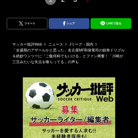
ツイート
シェア
LINEで送る
サッカー批評Web
ニュース
Jリーグ・国内
「全盛期のアザールかと思った」名古屋MF和泉竜司の鋭角ドリブル
＆絶妙ワンツーに「ご飯何杯でもいける」とファン興奮！「川崎が
三笘みたいな失点を喰らってる」の声も