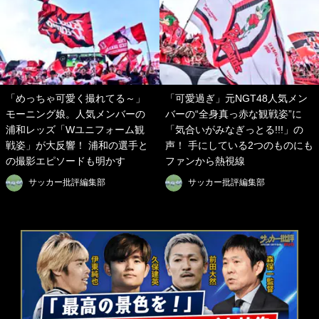
「めっちゃ可愛く撮れてる～」
「可愛過ぎ」元NGT48人気メン
モーニング娘。人気メンバーの
バーの“全身真っ赤な観戦姿”に
浦和レッズ「Wユニフォーム観
「気合いがみなぎっとる!!!」の
戦姿」が大反響！ 浦和の選手と
声！ 手にしている2つのものにも
の撮影エピソードも明かす
ファンから熱視線
サッカー批評編集部
サッカー批評編集部