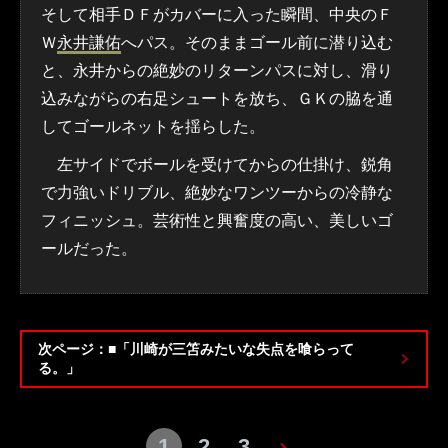
そして相手ＤＦがカバーに入った瞬間、中央のＦ
Ｗ
永井謙佑
へパス。そのままゴール前に潜り込む
と、永井からの絶妙のリターンパスに対し、滑り
込みながらの右足シュートを放ち、ＧＫの脇を通
してゴールネットを揺らした。
左サイドでボールを受けてからの仕掛け、鋭角
で力強いドリブル、絶妙なワンツーからの冷静な
フィニッシュ。芸術性と興奮度の高い、美しいゴ
ールだった。
次ページ：■「川崎が三笘みたいな失点を喰らって
る。」
1
2
3