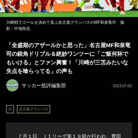
川崎戦でゴールを決めて喜ぶ名古屋グランパスのMF和泉竜司 撮
影：中地拓也
「全盛期のアザールかと思った」名古屋MF和泉竜
司の鋭角ドリブル＆絶妙ワンツーに「ご飯何杯で
もいける」とファン興奮！「川崎が三笘みたいな
失点を喰らってる」の声も
サッカー批評編集部
2023.07.02
J1
名古屋グランパス
７月１日、Ｊ１リーグ第１９節が行われ、豊田