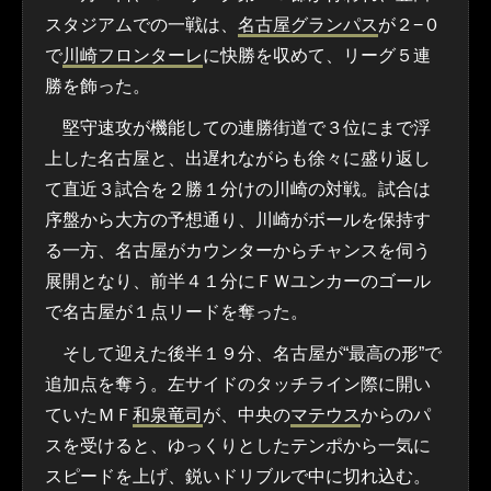
スタジアムでの一戦は、
名古屋グランパス
が２−０
で
川崎フロンターレ
に快勝を収めて、リーグ５連
勝を飾った。
堅守速攻が機能しての連勝街道で３位にまで浮
上した名古屋と、出遅れながらも徐々に盛り返し
て直近３試合を２勝１分けの川崎の対戦。試合は
序盤から大方の予想通り、川崎がボールを保持す
る一方、名古屋がカウンターからチャンスを伺う
展開となり、前半４１分にＦＷユンカーのゴール
で名古屋が１点リードを奪った。
そして迎えた後半１９分、名古屋が“最高の形”で
追加点を奪う。左サイドのタッチライン際に開い
ていたＭＦ
和泉竜司
が、中央の
マテウス
からのパ
スを受けると、ゆっくりとしたテンポから一気に
スピードを上げ、鋭いドリブルで中に切れ込む。