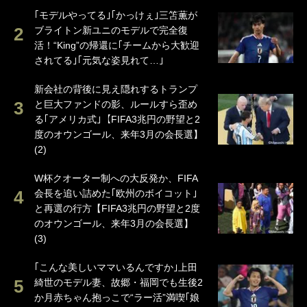
｢モデルやってる｣｢かっけぇ｣三笘薫が
ブライトン新ユニのモデルで完全復
活！“King”の帰還に｢チームから大歓迎
されてる｣｢元気な姿見れて…｣
新会社の背後に見え隠れするトランプ
と巨大ファンドの影、ルールすら歪め
る｢アメリカ式｣【FIFA3兆円の野望と2
度のオウンゴール、来年3月の会長選】
(2)
W杯クオーター制への大反発か、FIFA
会長を追い詰めた｢欧州のボイコット｣
と再選の行方【FIFA3兆円の野望と2度
のオウンゴール、来年3月の会長選】
(3)
｢こんな美しいママいるんですか｣上田
綺世のモデル妻、故郷・福岡でも生後2
か月赤ちゃん抱っこで“ラー活”満喫｢娘