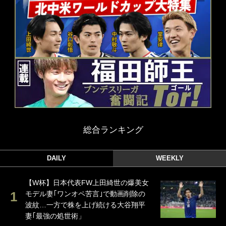
総合ランキング
DAILY
WEEKLY
【W杯】日本代表FW上田綺世の爆美女
モデル妻｢ワンオペ苦言｣で動画削除の
波紋…一方で株を上げ続ける大谷翔平
妻｢最強の処世術」