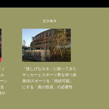
ビジネス
！｣
「怪しげなカネ」に頼ってきた
ポル
サッカーとスポーツ界を待つ未
ーシ
来(4)スポーツを「持続可能」
過去
にする「真の投資」の必要性
爽や