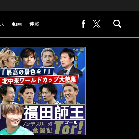
ス
動画
連載
熊崎敬の「路地から始まる処世術」
下田恒幸の「10倍面白くなるサッカー中継の見方」
サッカー批評PHOTOギャラリー「ピッチの焦点」
後藤健生の「蹴球放浪記」
原悦生PHOTOギャラリー「サッカー遠近」
「だれかに言いたくなる記録」
福田師王「ブンデスリーガ奮闘記 Tor!」
大住良之の「この世界のコーナーエリアから」