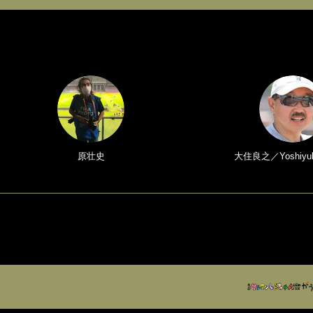
原壮史
大住良之／Yoshiyuk