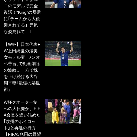
ニのモデルで完全
PKにイタリア代表
復活！“King”の帰還
GKも成す術なし！
に｢チームから大歓
｢ノーチャンスすぎ
迎されてる｣｢元気
るわ｣｢綺世のPKの
な姿見れて…｣
上手さは世界屈指
かも｣
【W杯】日本代表F
W上田綺世の爆美
｢また敬斗が魚に
女モデル妻｢ワンオ
笑｣菅原由勢がW杯
ペ苦言｣で動画削除
戦士の夏休み秘蔵
の波紋…一方で株
ショット公開！ 川
を上げ続ける大谷
口春奈と結婚のモ
翔平妻｢最強の処世
テ男も登場で｢写真
術」
全部楽しそう｣｢タ
ケの水中かわいす
W杯クオーター制
ぎる」
への大反発か、FIF
A会長を追い詰めた
｢セカンドで決まり
｢欧州のボイコッ
だな｣19歳の日本代
ト｣と再選の行方
表MFが加入したス
【FIFA3兆円の野望
ペイン名門、“地中