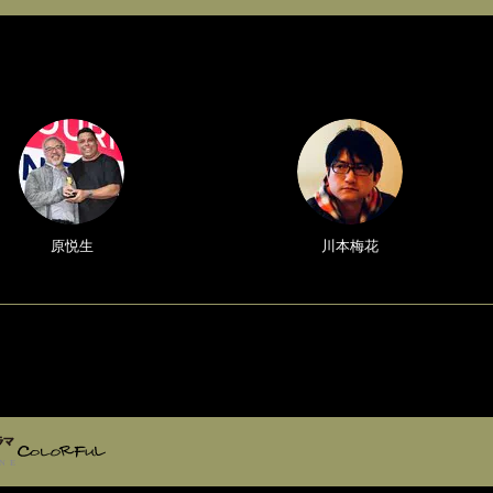
原悦生
川本梅花