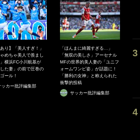
あり】「美人すぎ！」
「ほんまに綺麗すぎる…」
ゃめちゃ美人で羨まし
「無双の美しさ」アーセナル
」横浜FC小川航基が
MFの世界的美人妻の「ユニフ
した妻」の前で圧巻の
ォームワンピ姿」が話題に！
ゴール！
「勝利の女神」と称えられた
衝撃的投稿
サッカー批評編集部
サッカー批評編集部