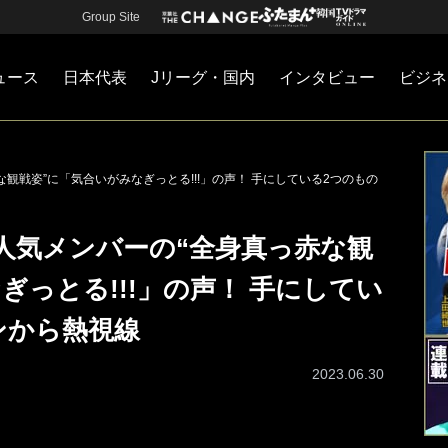
Group Site
ュース
日本代表
Jリーグ・国内
インタビュー
ビジネ
・国内
カー
ネジメント
Jリーグ・国内
戦術
注目選手
海外サッカー
監督
マネー
チームマネジメント
日本代表
な観戦姿”に「気合いがみなぎっとる!!!」の声！ 手にしている2つのもの
8人気メンバーの“全身真っ赤な観
ぎっとる!!!」の声！ 手にしてい
ンから熱視線
2023.06.30