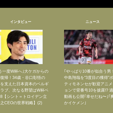
インタビュー
ニュース
う一度W杯へ｣大ケガからの
｢やっぱり10番が似合う男
復帰！34歳・谷口彰悟の
中島翔哉を“3度目の獲得”
跡を支えた日本資本のベルギ
ティモネンセが歓迎アニメ
クラブ、次なる野望はW杯ベ
ョンで背番号10を披露!? 
8【シント＝トロイデン立
動画も公開｢幸せだね〜｣｢
之CEOの世界戦略】(2)
かイケメン｣