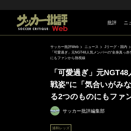
批評
ニ
Jリーグ
戦術
注目選手
海外サッ
監督
マネー
チームマ
日本代表
サッカー批評Web
ニュース
Jリーグ・国内
「可愛過ぎ」元NGT48人気メンバーの“全身真っ赤
にもファンから熱視線
「可愛過ぎ」元NGT4
戦姿”に「気合いがみな
る2つのものにもファ
サッカー批評編集部
浦和レッズ