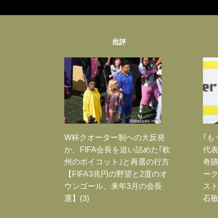
批評
W杯クオーター制への大反発
｢も
か、FIFA会長を追い詰めた｢欧
代表
州のボイコット｣と再選の行方
奇
【FIFA3兆円の野望と2度のオ
ー
ウンゴール、来年3月の会長
スト
選】(3)
石敬