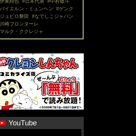
#伊東純也
#日本代表
#中村敬斗
#バイエルン・ミュンヘン
#ゲンク
#ジュビロ磐田
#なでしこジャパン
#川崎フロンターレ
#マルク・ククレジャ
YouTube