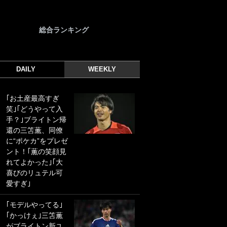
総合ランキング
DAILY
WEEKLY
｢お土産最高すぎ
｢光の速さじゃん｣
笑｣｢どうやって入
｢えっぐいミドル｣
手？｣ブライトン帰
ドイツ名門移籍の
還の三笘薫、同僚
日本代表23歳ボラ
に“ポケカ”をプレゼ
ンチ、移籍後初ゴ
ント！｢薫の笑顔見
ールに驚愕！｢見た
れてよかった｣｢大
事ないシュートや｣
喜びのリュテル可
｢聡がどんどん遠く
愛すぎ｣
なっていく」
｢モデルやってる｣
｢誰が止めれんねん
｢かっけぇ｣三笘薫
w｣フェイエ上田綺
がブライトン新ユ
世の“神コース”弾丸