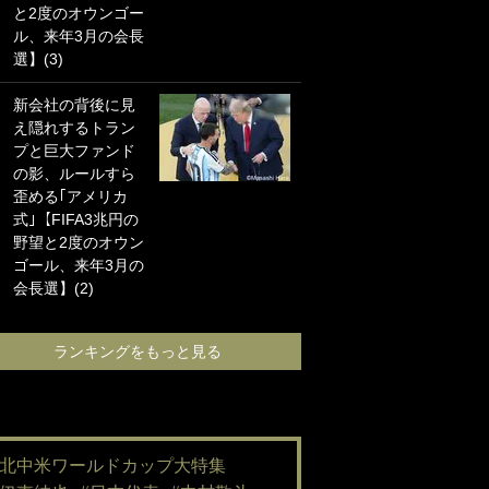
と2度のオウンゴー
海の夕日”新アウェ
ル、来年3月の会長
イユニに大反響｢か
選】(3)
っこよすぎ｣｢革新
的｣｢ソソられる！｣
新会社の背後に見
え隠れするトラン
｢嫁さん美人すぎる
プと巨大ファンド
て｣W杯で日本を沈
の影、ルールすら
めた“天敵FW”が結
歪める｢アメリカ
婚！ 才色兼備の妻
式｣【FIFA3兆円の
との挙式ショット
野望と2度のオウン
に｢セレソン妻の中
ゴール、来年3月の
で一番美人｣｢ミラ
会長選】(2)
ンダ･カーに似て
る｣
ランキングをもっと見る
ランキングをも
#北中米ワールドカップ大特集