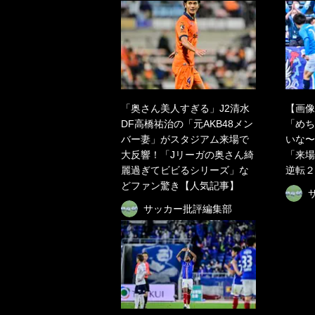
「奥さん美人すぎる」J2清水
【画像
DF高橋祐治の「元AKB48メン
「めち
バー妻」がスタジアム来場で
いな〜
大反響！「Jリーガの奥さん綺
「来場
麗過ぎてビビるシリーズ」な
逆転２
どファン驚き【人気記事】
サッカー批評編集部