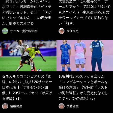
「髪長いぶっちーかわいい～」
大住良之の「この世界のコーナ
なでしこ・岩渕真奈が「ベネチ
ーエリアから」第110回「脱いで
ア満喫ショット」公開！「何か
もスゴイ?」(3)東京都2部でも女
いいカップルやん！」の声が出
子ワールドカップでも変わらな
た、熊谷とのオフ姿
い「熱さ」
サッカー批評編集部
大住良之
セネガルとコロンビアとの「因
長谷川唯とのズレが目立った
縁」の対決に挑むU-20サッカー
「コンビネーションとボールを
日本代表【「アルゼンチン開
受ける意図」【W杯前「ラスト
催」U-20ワールドカップが広げ
の海外遠征」から見えたなでし
る波紋】(1)
こジャパンの課題】(3)
後藤健生
後藤健生