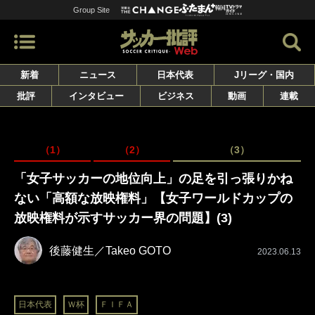
Group Site
新着
ニュース
日本代表
Jリーグ・国内
批評
インタビュー
ビジネス
動画
連載
（1）
（2）
（3）
「女子サッカーの地位向上」の足を引っ張りかね
ない「高額な放映権料」【女子ワールドカップの
放映権料が示すサッカー界の問題】(3)
後藤健生／Takeo GOTO
2023.06.13
日本代表
Ｗ杯
ＦＩＦＡ