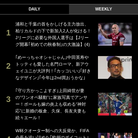
DAILY
WEEKLY
浦和と千葉の首をかしげる主力放出、
柏リカルドの下で新加入2人が化ける！
Jリーグに必要な外国人選手は【Jリー
グ開幕｢初めての秋春制｣の大激論】(4)
｢めーっちゃオシャじゃん｣中田英寿や
トッティも愛した名門ローマ、新アウ
ェイユニが大評判！｢カッコいい｣｢好き
なデザイン｣｢今年は2nd買おうかな｣
｢守り方かっこよすぎ｣上田綺世が妻
の“ワンオペ騒動”に家族写真でアンサ
ー！ボールも嫁の炎上も収める“神対
応”に新婚の板倉、久保、長友夫妻も
続々エール！
W杯クオーター制への大反発か、FIFA
会長を追い詰めた｢欧州のボイコット｣