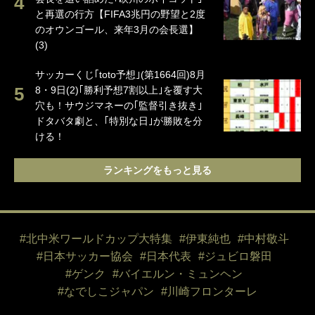
と再選の行方【FIFA3兆円の野望と2度
のオウンゴール、来年3月の会長選】
(3)
サッカーくじ｢toto予想｣(第1664回)8月
8・9日(2)｢勝利予想7割以上｣を覆す大
穴も！サウジマネーの｢監督引き抜き｣
ドタバタ劇と、｢特別な日｣が勝敗を分
ける！
ランキングをもっと見る
#北中米ワールドカップ大特集
#伊東純也
#中村敬斗
#日本サッカー協会
#日本代表
#ジュビロ磐田
#ゲンク
#バイエルン・ミュンヘン
#なでしこジャパン
#川崎フロンターレ