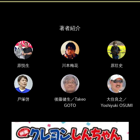
著者紹介
原悦生
川本梅花
原壮史
戸塚啓
後藤健生／Takeo
大住良之／
GOTO
Yoshiyuki OSUMI