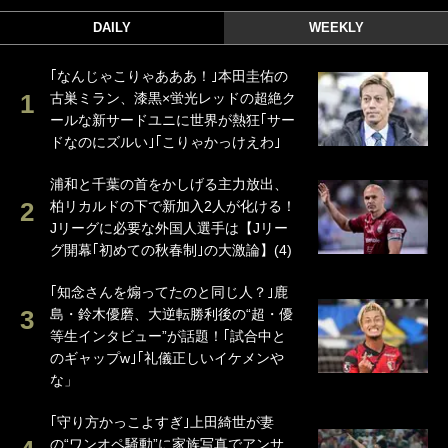
DAILY
WEEKLY
｢なんじゃこりゃあああ！｣本田圭佑の
古巣ミラン、漆黒×蛍光レッドの超絶ク
ールな新サードユニに世界が熱狂｢サー
ドなのにズルい｣｢こりゃかっけえわ｣
浦和と千葉の首をかしげる主力放出、
柏リカルドの下で新加入2人が化ける！
Jリーグに必要な外国人選手は【Jリー
グ開幕｢初めての秋春制｣の大激論】(4)
｢知念さんを煽ってたのと同じ人？｣鹿
島・鈴木優磨、大逆転勝利後の“超・優
等生インタビュー”が話題！｢試合中と
のギャップw｣｢礼儀正しいイケメンや
な」
｢守り方かっこよすぎ｣上田綺世が妻
の“ワンオペ騒動”に家族写真でアンサ