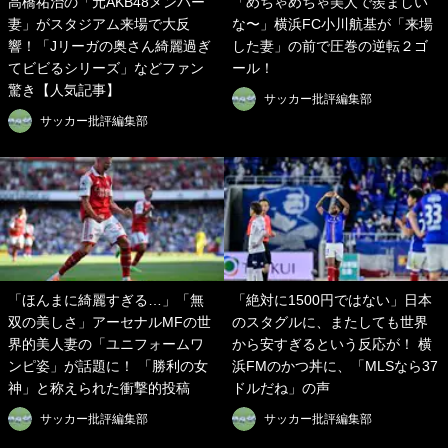
高橋祐治の「元AKB48メンバー
「めちゃめちゃ美人で羨ましい
妻」がスタジアム来場で大反
な〜」横浜FC小川航基が「来場
響！「Jリーガの奥さん綺麗過ぎ
した妻」の前で圧巻の逆転２ゴ
てビビるシリーズ」などファン
ール！
驚き【人気記事】
サッカー批評編集部
サッカー批評編集部
「ほんまに綺麗すぎる…」「無
「絶対に1500円ではない」日本
双の美しさ」アーセナルMFの世
のスタグルに、またしても世界
界的美人妻の「ユニフォームワ
から安すぎるという反応が！ 横
ンピ姿」が話題に！ 「勝利の女
浜FMのかつ丼に、「MLSなら37
神」と称えられた衝撃的投稿
ドルだね」の声
サッカー批評編集部
サッカー批評編集部