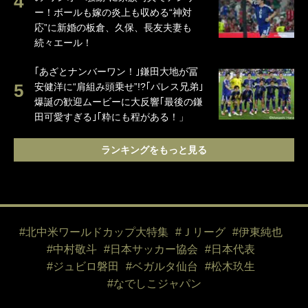
ー！ボールも嫁の炎上も収める“神対
応”に新婚の板倉、久保、長友夫妻も
続々エール！
｢あざとナンバーワン！｣鎌田大地が冨
安健洋に“肩組み頭乗せ”!?｢パレス兄弟｣
爆誕の歓迎ムービーに大反響｢最後の鎌
田可愛すぎる｣｢粋にも程がある！」
ランキングをもっと見る
#北中米ワールドカップ大特集
#Ｊリーグ
#伊東純也
#中村敬斗
#日本サッカー協会
#日本代表
#ジュビロ磐田
#ベガルタ仙台
#松木玖生
#なでしこジャパン