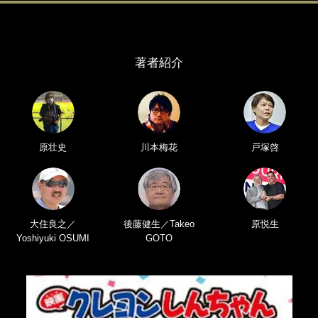
著者紹介
原壮史
川本梅花
戸塚啓
大住良之／
後藤健生／Takeo
原悦生
Yoshiyuki OSUMI
GOTO