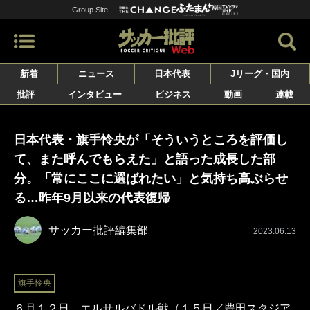
Group Site
新着
ニュース
日本代表
Jリーグ・国内
批評
インタビュー
ビジネス
動画
連載
日本代表・旗手怜央が「そういうところを評価し
て、また呼んでもらえた」と語った成長した部
分。「常にここに選ばれたい」と気持ち高ぶらせ
る…昨年9月以来の代表復帰
サッカー批評編集部
2023.06.13
旗手怜央
６月１２日、エルサルバドル戦（１５日／豊田スタジア