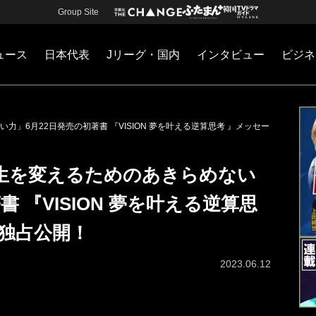
Group Site
ュース
日本代表
Jリーグ・国内
インタビュー
ビジネ
・国内
カー
ネジメント
Jリーグ・国内
戦術
注目選手
海外サッカー
監督
マネー
チームマネジメント
日本代表
」6月22日発売の初著書 『VISION 夢を叶える逆算思考 』メッセー
生を変えるためのあきらめない
書 『VISION 夢を叶える逆算思
を独占公開！
2023.06.12