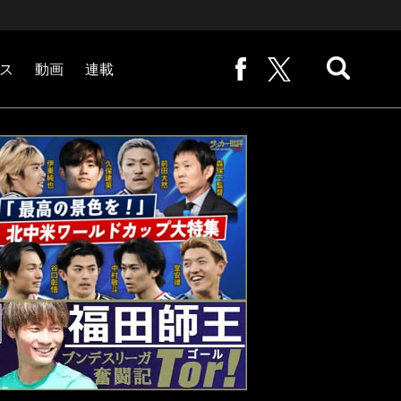
ス
動画
連載
熊崎敬の「路地から始まる処世術」
下田恒幸の「10倍面白くなるサッカー中継の見方」
サッカー批評PHOTOギャラリー「ピッチの焦点」
後藤健生の「蹴球放浪記」
原悦生PHOTOギャラリー「サッカー遠近」
「だれかに言いたくなる記録」
福田師王「ブンデスリーガ奮闘記 Tor!」
大住良之の「この世界のコーナーエリアから」