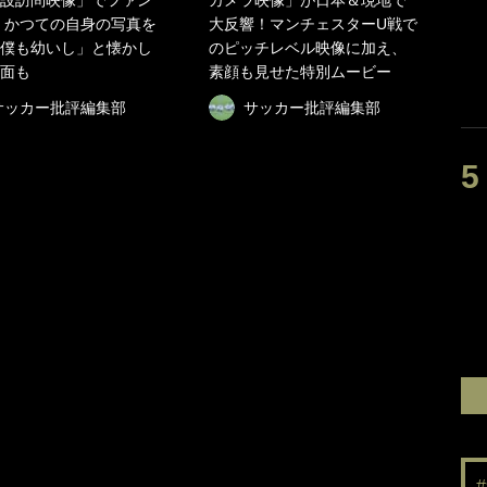
設訪問映像」でファン
カメラ映像」が日本＆現地で
 かつての自身の写真を
大反響！マンチェスターU戦で
僕も幼いし」と懐かし
のピッチレベル映像に加え、
面も
素顔も見せた特別ムービー
サッカー批評編集部
サッカー批評編集部