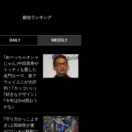
総合ランキング
DAILY
WEEKLY
｢めーっちゃオシャ
｢光の速さじゃん｣
じゃん｣中田英寿や
｢えっぐいミドル｣
トッティも愛した
ドイツ名門移籍の
名門ローマ、新ア
日本代表23歳ボラ
ウェイユニが大評
ンチ、移籍後初ゴ
判！｢カッコいい｣
ールに驚愕！｢見た
｢好きなデザイン｣
事ないシュートや｣
｢今年は2nd買おう
｢聡がどんどん遠く
かな｣
なっていく」
｢守り方かっこよす
｢誰が止めれんねん
ぎ｣上田綺世が妻
w｣フェイエ上田綺
の“ワンオペ騒動”に
世の“神コース”弾丸