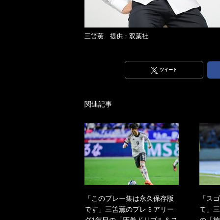
三笘薫 提供：双葉社
ツイート
関連記事
「このプレー集は永久保存版
「スゴ
です」三笘薫のプレミアリー
て」三