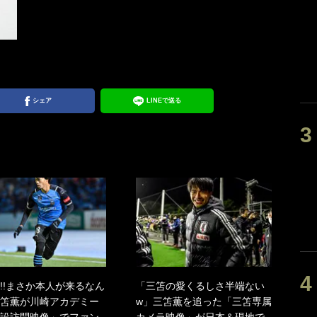
シェア
LINEで送る
!!まさか本人が来るなん
「三笘の愛くるしさ半端ない
笘薫が川崎アカデミー
w」三笘薫を追った「三笘専属