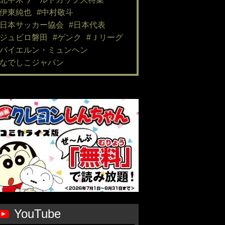
#伊東純也
#中村敬斗
#日本サッカー協会
#日本代表
#ジュビロ磐田
#ゲンク
#Ｊリーグ
#バイエルン・ミュンヘン
#なでしこジャパン
YouTube