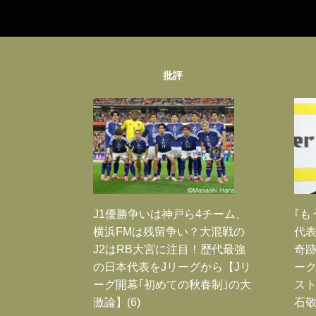
批評
J1優勝争いは神戸ら4チーム、
｢も
横浜FMは残留争い？大混戦の
代表
J2はRB大宮に注目！歴代最強
奇
の日本代表をJリーグから【Jリ
ー
ーグ開幕｢初めての秋春制｣の大
スト
激論】(6)
石敬