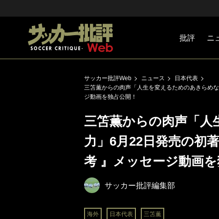
批評
ニ
Jリーグ
戦術
注目選手
海外サッ
監督
マネー
チームマ
日本代表
サッカー批評Web
ニュース
日本代表
三笘薫からの肉声「人生を変えるためのあきらめない力
ジ動画を独占公開！
三笘薫からの肉声「人
力」6月22日発売の初著
考 』メッセージ動画
サッカー批評編集部
海外
日本代表
三笘薫