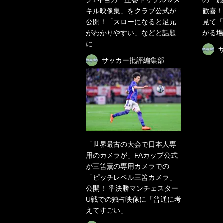
グ1年目の「圧巻ドリブル＆ス
の「施
キル映像集」をクラブ公式が
歓喜！
公開！「スローになると足元
見て「
がわかりやすい」などと話題
がる場
に
サッカー批評編集部
「世界最古の大会で日本人専
用のカメラが」FAカップ公式
が三笘薫の専用カメラでの
「ピッチレベル三笘カメラ」
公開！ 準決勝マンチェスター
U戦での独占映像に「普通に考
えてすごい」