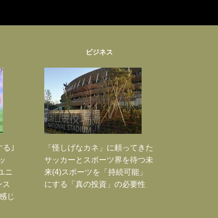
ビジネス
する｣
「怪しげなカネ」に頼ってきた
ッ
サッカーとスポーツ界を待つ未
ユニ
来(4)スポーツを「持続可能」
ンス
にする「真の投資」の必要性
感じ