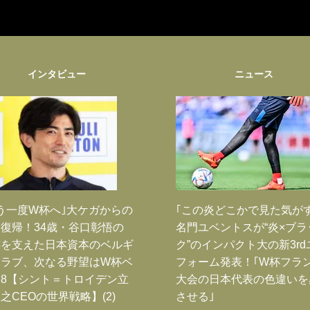
インタビュー
ニュース
う一度W杯へ｣大ケガからの
｢この炎どこかで見た気が
復帰！34歳・谷口彰悟の
名門ユベントスが“炎×ブラ
跡を支えた日本資本のベルギ
ク”のインパクト大の新3rd
クラブ、次なる野望はW杯ベ
フォーム発表！｢W杯フラ
8【シント＝トロイデン立
大会の日本代表の色違いを
之CEOの世界戦略】(2)
させる｣