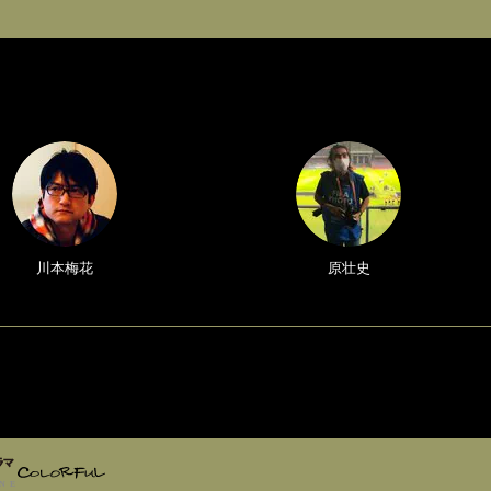
川本梅花
原壮史