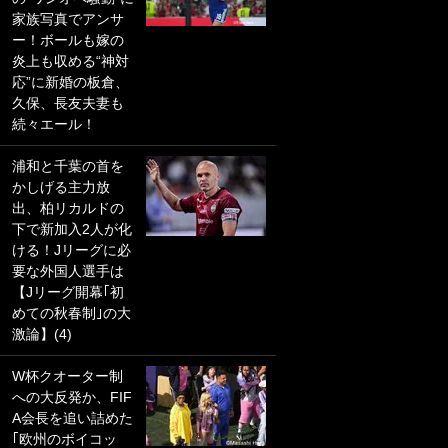
家族写真でアンサ
PKにイタリア代表
ー！ボールも嫁の
GKも成す術なし！
炎上も収める“神対
｢ノーチャンスすぎ
応”に新婚の板倉、
るわ｣｢綺世のPKの
久保、長友夫妻も
上手さは世界屈指
続々エール！
かも｣
浦和と千葉の首を
｢また敬斗が魚に
かしげる主力放
笑｣菅原由勢がW杯
出、柏リカルドの
戦士の夏休み秘蔵
下で新加入2人が化
ショット公開！ 川
ける！Jリーグに必
口春奈と結婚のモ
要な外国人選手は
テ男も登場で｢写真
【Jリーグ開幕｢初
全部楽しそう｣｢タ
めての秋春制｣の大
ケの水中かわいす
激論】(4)
ぎる」
W杯クオーター制
｢セカンドで決まり
への大反発か、FIF
だな｣19歳の日本代
A会長を追い詰めた
表MFが加入したス
｢欧州のボイコッ
ペイン名門、“地中