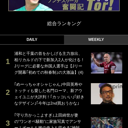
総合ランキング
DAILY
WEEKLY
浦和と千葉の首をかしげる主力放出、
柏リカルドの下で新加入2人が化ける！
Jリーグに必要な外国人選手は【Jリー
グ開幕｢初めての秋春制｣の大激論】(4)
｢めーっちゃオシャじゃん｣中田英寿や
トッティも愛した名門ローマ、新アウ
ェイユニが大評判！｢カッコいい｣｢好き
なデザイン｣｢今年は2nd買おうかな｣
｢守り方かっこよすぎ｣上田綺世が妻
の“ワンオペ騒動”に家族写真でアンサ
ー！ボールも嫁の炎上も収める“神対