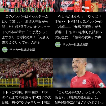
「このメンバーはずっとチーム
「今日もかわいい」「やっぱり
にいてほしい」那須大亮氏が公
本物や」NMB48人気メンバーの
開した札幌7選手とのオフショッ
「札幌ユニで柏戦応援姿」が大
トで小林祐希に「こば兄かっこ
反響！ 打ち合いを制した試合へ
よすぎ!」と称賛の声！「兄さん
の応援に、「勝利の女神」の声
迫力えぐいってw」の声も
サッカー批評編集部
サッカー批評編集部
トドメは札幌、田中駿汰！ロス
「こんな見事なひょっこりって
タイムまで両者譲らず”4対5”の大
ある?」J1札幌の番組宣伝に、
乱戦 PHOTOギャラリー【明治
MF小野伸二が”まさかのポジショ