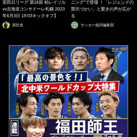
安田J1リーグ 第16節 柏レイソル
ニング”で登場 ！「レジェンドの
vs北海道コンサドーレ札幌 2023
贅沢づかい」と驚きの声が広が
年6月3日 19:03キックオフ】
る
原壮史
サッカー批評編集部