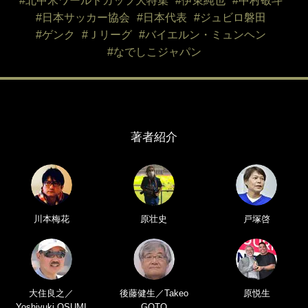
#北中米ワールドカップ大特集
#伊東純也
#中村敬斗
#日本サッカー協会
#日本代表
#ジュビロ磐田
#ゲンク
#Ｊリーグ
#バイエルン・ミュンヘン
#なでしこジャパン
著者紹介
川本梅花
原壮史
戸塚啓
大住良之／
後藤健生／Takeo
原悦生
Yoshiyuki OSUMI
GOTO