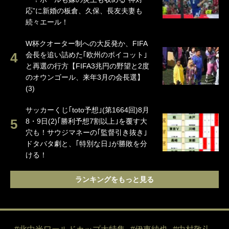
応”に新婚の板倉、久保、長友夫妻も
続々エール！
W杯クオーター制への大反発か、FIFA
会長を追い詰めた｢欧州のボイコット｣
と再選の行方【FIFA3兆円の野望と2度
のオウンゴール、来年3月の会長選】
(3)
サッカーくじ｢toto予想｣(第1664回)8月
8・9日(2)｢勝利予想7割以上｣を覆す大
穴も！サウジマネーの｢監督引き抜き｣
ドタバタ劇と、｢特別な日｣が勝敗を分
ける！
ランキングをもっと見る