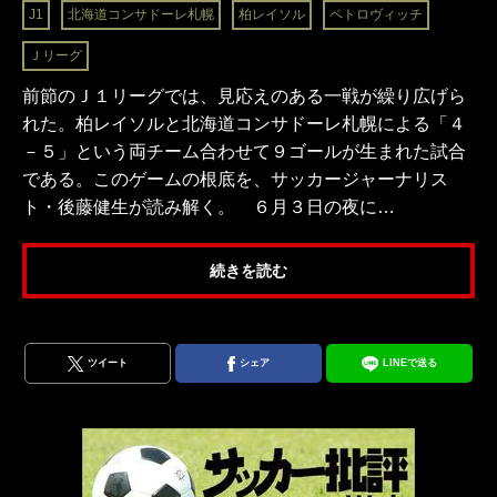
J1
北海道コンサドーレ札幌
柏レイソル
ペトロヴィッチ
Ｊリーグ
前節のＪ１リーグでは、見応えのある一戦が繰り広げら
れた。柏レイソルと北海道コンサドーレ札幌による「４
－５」という両チーム合わせて９ゴールが生まれた試合
である。このゲームの根底を、サッカージャーナリス
ト・後藤健生が読み解く。 ６月３日の夜に…
続きを読む
ツイート
シェア
LINEで送る