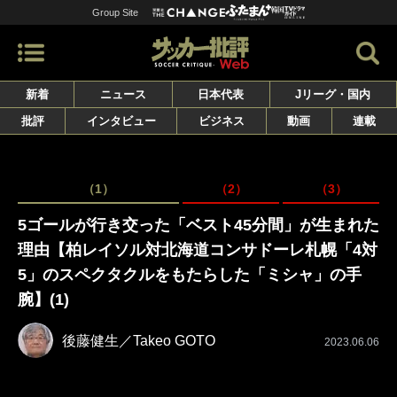
Group Site
新着
ニュース
日本代表
Jリーグ・国内
批評
インタビュー
ビジネス
動画
連載
（1）
（2）
（3）
5ゴールが行き交った「ベスト45分間」が生まれた
理由【柏レイソル対北海道コンサドーレ札幌「4対
5」のスペクタクルをもたらした「ミシャ」の手
腕】(1)
後藤健生／Takeo GOTO
2023.06.06