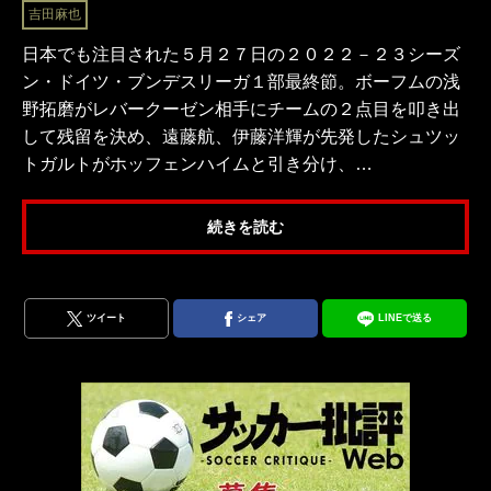
吉田麻也
日本でも注目された５月２７日の２０２２－２３シーズ
ン・ドイツ・ブンデスリーガ１部最終節。ボーフムの浅
野拓磨がレバークーゼン相手にチームの２点目を叩き出
して残留を決め、遠藤航、伊藤洋輝が先発したシュツッ
トガルトがホッフェンハイムと引き分け、…
続きを読む
ツイート
シェア
LINEで送る