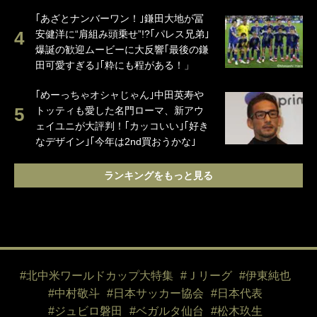
｢あざとナンバーワン！｣鎌田大地が冨
安健洋に“肩組み頭乗せ”!?｢パレス兄弟｣
爆誕の歓迎ムービーに大反響｢最後の鎌
田可愛すぎる｣｢粋にも程がある！」
｢めーっちゃオシャじゃん｣中田英寿や
トッティも愛した名門ローマ、新アウ
ェイユニが大評判！｢カッコいい｣｢好き
なデザイン｣｢今年は2nd買おうかな｣
ランキングをもっと見る
#北中米ワールドカップ大特集
#Ｊリーグ
#伊東純也
#中村敬斗
#日本サッカー協会
#日本代表
#ジュビロ磐田
#ベガルタ仙台
#松木玖生