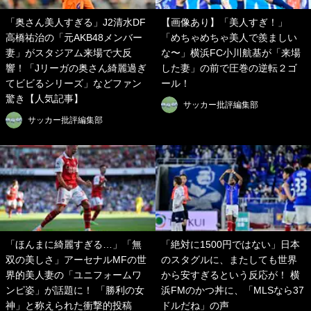
「奥さん美人すぎる」J2清水DF
【画像あり】「美人すぎ！」
高橋祐治の「元AKB48メンバー
「めちゃめちゃ美人で羨ましい
妻」がスタジアム来場で大反
な〜」横浜FC小川航基が「来場
響！「Jリーガの奥さん綺麗過ぎ
した妻」の前で圧巻の逆転２ゴ
てビビるシリーズ」などファン
ール！
驚き【人気記事】
サッカー批評編集部
サッカー批評編集部
「ほんまに綺麗すぎる…」「無
「絶対に1500円ではない」日本
双の美しさ」アーセナルMFの世
のスタグルに、またしても世界
界的美人妻の「ユニフォームワ
から安すぎるという反応が！ 横
ンピ姿」が話題に！ 「勝利の女
浜FMのかつ丼に、「MLSなら37
神」と称えられた衝撃的投稿
ドルだね」の声