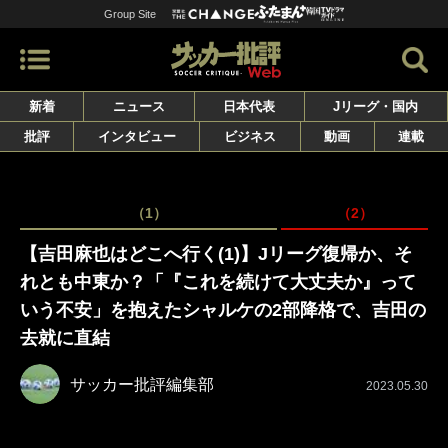
Group Site
新着
ニュース
日本代表
Jリーグ・国内
批評
インタビュー
ビジネス
動画
連載
（1）
（2）
【吉田麻也はどこへ行く(1)】Jリーグ復帰か、そ
れとも中東か？「『これを続けて大丈夫か』って
いう不安」を抱えたシャルケの2部降格で、吉田の
去就に直結
サッカー批評編集部
2023.05.30