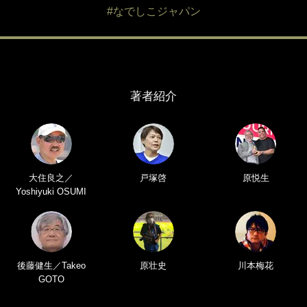
#なでしこジャパン
著者紹介
大住良之／
戸塚啓
原悦生
Yoshiyuki OSUMI
後藤健生／Takeo
原壮史
川本梅花
GOTO