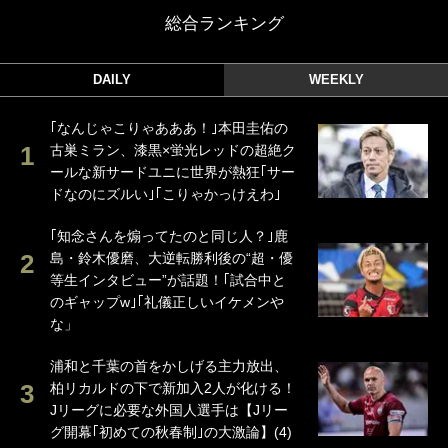
総合ランキング
DAILY
WEEKLY
｢なんじゃこりゃあああ！｣本田圭佑の
古巣ミラン、漆黒×蛍光レッドの超絶ク
ールな新サードユニに世界が熱狂｢サー
ドなのにズルい｣｢こりゃかっけえわ｣
｢知念さんを煽ってたのと同じ人？｣鹿
島・鈴木優磨、大逆転勝利後の“超・優
等生インタビュー”が話題！｢試合中と
のギャップw｣｢礼儀正しいイケメンや
な」
浦和と千葉の首をかしげる主力放出、
柏リカルドの下で新加入2人が化ける！
Jリーグに必要な外国人選手は【Jリー
グ開幕｢初めての秋春制｣の大激論】(4)