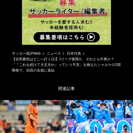
サッカー批評Web
ニュース
日本代表
【吉田麻也はどこへ行く(1)】Jリーグ復帰か、それとも中東か？
「『これを続けて大丈夫か』っていう不安」を抱えたシャルケの2部
降格で、吉田の去就に直結
関連記事