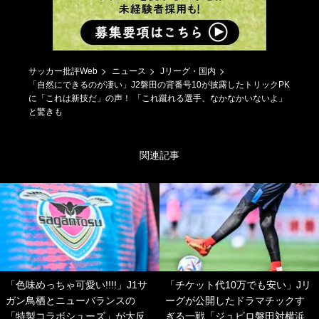
サッカー批評Web
ニュース
Jリーグ・国内
「自然にできるのが凄い」J2磐田の背番号10が披露したトリックPK
に「これは新技だ」の声！ 「これ蹴れる選手、なかなかいないよ」
と驚きも
関連記事
「色味めっちゃ可愛い!!!!」J1サ
「チケット代10万でも安い」Jリ
ガン鳥栖とニューバランスの
ーグが公開したドラマチックす
「特製コラボシューズ」が大反
ぎる一戦「ジュビロ磐田対横浜