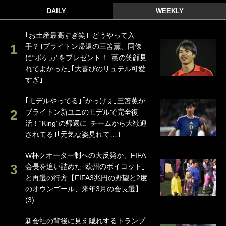
DAILY
WEEKLY
｢お土産最高すぎ笑｣｢どうやって入
手？｣ブライトン帰還の三笘薫、同僚
に“ポケカ”をプレゼント！｢薫の笑顔見
れてよかった｣｢大喜びのリュテル可愛
すぎ｣
｢モデルやってる｣｢かっけぇ｣三笘薫が
ブライトン新ユニのモデルで完全復
活！“King”の帰還に｢チームから大歓迎
されてる｣｢元気な姿見れて…｣
W杯クオーター制への大反発か、FIFA
会長を追い詰めた｢欧州のボイコット｣
と再選の行方【FIFA3兆円の野望と2度
のオウンゴール、来年3月の会長選】
(3)
新会社の背後に見え隠れするトランプ