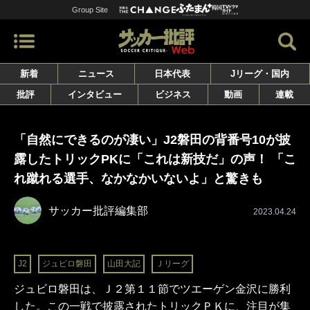
Group Site
新着
ニュース
日本代表
Jリーグ・国内
批評
インタビュー
ビジネス
動画
連載
「自然にできるのが凄い」J2磐田の背番号10が披
露したトリックPKに「これは新技だ」の声！ 「こ
れ蹴れる選手、なかなかいないよ」と驚きも
サッカー批評編集部
2023.04.24
J2
ジュビロ磐田
山田大記
Ｊリーグ
ジュビロ磐田は、Ｊ２第１１節でツエーゲン金沢に勝利
した。この一戦で披露されたトリックＰＫに、注目が集