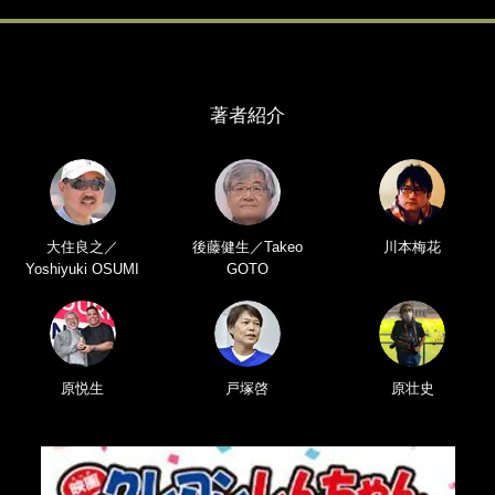
著者紹介
大住良之／
後藤健生／Takeo
川本梅花
Yoshiyuki OSUMI
GOTO
原悦生
戸塚啓
原壮史