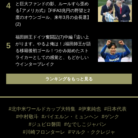
と巨大ファンドの影、ルールすら歪め
る｢アメリカ式｣【FIFA3兆円の野望と2
度のオウンゴール、来年3月の会長選】
(2)
福田師王ドイツ奮闘記(7)中編 ｢這い上
がります。やるよ俺は！｣福田師王が語
る移籍後初ゴール！つかみ始めたスト
ライカーとしての感覚と、もどかしい
ウインターブレイク
ランキングをもっと見る
#北中米ワールドカップ大特集
#伊東純也
#日本代表
#中村敬斗
#バイエルン・ミュンヘン
#ゲンク
#ジュビロ磐田
#なでしこジャパン
#川崎フロンターレ
#マルク・ククレジャ