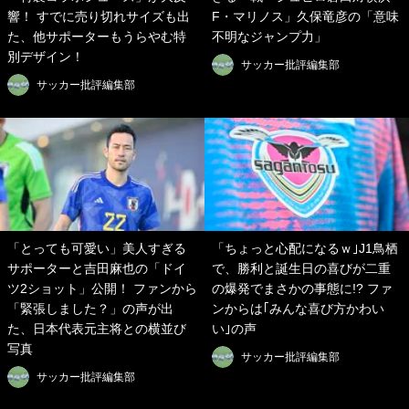
響！ すでに売り切れサイズも出
F・マリノス」久保竜彦の「意味
た、他サポーターもうらやむ特
不明なジャンプ力」
別デザイン！
サッカー批評編集部
サッカー批評編集部
「とっても可愛い」美人すぎる
「ちょっと心配になるｗ｣J1鳥栖
サポーターと吉田麻也の「ドイ
で、勝利と誕生日の喜びが二重
ツ2ショット」公開！ ファンから
の爆発でまさかの事態に!? ファ
「緊張しました？」の声が出
ンからは｢みんな喜び方かわい
た、日本代表元主将との横並び
い｣の声
写真
サッカー批評編集部
サッカー批評編集部