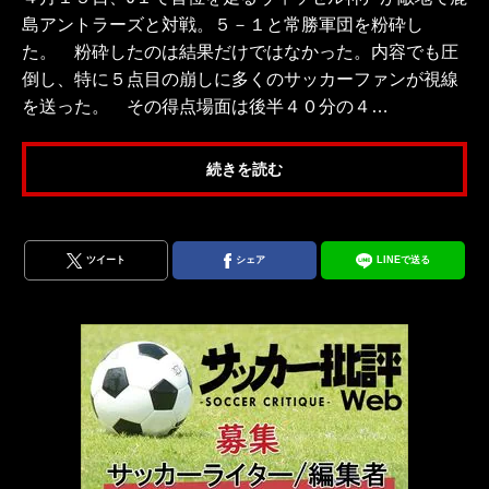
島アントラーズと対戦。５－１と常勝軍団を粉砕し
た。 粉砕したのは結果だけではなかった。内容でも圧
倒し、特に５点目の崩しに多くのサッカーファンが視線
を送った。 その得点場面は後半４０分の４…
続きを読む
ツイート
シェア
LINEで送る