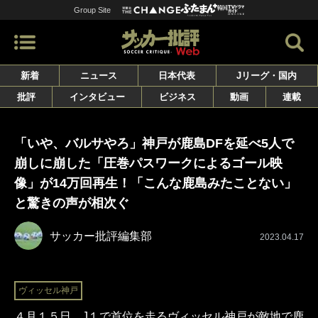
Group Site
新着
ニュース
日本代表
Jリーグ・国内
批評
インタビュー
ビジネス
動画
連載
「いや、バルサやろ」神戸が鹿島DFを延べ5人で
崩しに崩した「圧巻パスワークによるゴール映
像」が14万回再生！「こんな鹿島みたことない」
と驚きの声が相次ぐ
サッカー批評編集部
2023.04.17
ヴィッセル神戸
４月１５日、J１で首位を走るヴィッセル神戸が敵地で鹿