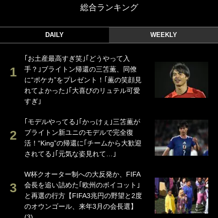
総合ランキング
DAILY
WEEKLY
｢お土産最高すぎ笑｣｢どうやって入
手？｣ブライトン帰還の三笘薫、同僚
に“ポケカ”をプレゼント！｢薫の笑顔見
れてよかった｣｢大喜びのリュテル可愛
すぎ｣
｢モデルやってる｣｢かっけぇ｣三笘薫が
ブライトン新ユニのモデルで完全復
活！“King”の帰還に｢チームから大歓迎
されてる｣｢元気な姿見れて…｣
W杯クオーター制への大反発か、FIFA
会長を追い詰めた｢欧州のボイコット｣
と再選の行方【FIFA3兆円の野望と2度
のオウンゴール、来年3月の会長選】
(3)