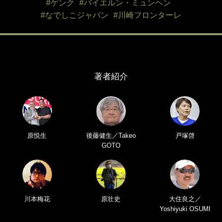
#ゲンク
#バイエルン・ミュンヘン
#なでしこジャパン
#川崎フロンターレ
著者紹介
原悦生
後藤健生／Takeo
戸塚啓
GOTO
川本梅花
原壮史
大住良之／
Yoshiyuki OSUMI