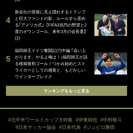
新会社の背後に見え隠れするトランプ
と巨大ファンドの影、ルールすら歪め
る｢アメリカ式｣【FIFA3兆円の野望と2
度のオウンゴール、来年3月の会長選】
(2)
福田師王ドイツ奮闘記(7)中編 ｢這い上
がります。やるよ俺は！｣福田師王が語
る移籍後初ゴール！つかみ始めたスト
ライカーとしての感覚と、もどかしい
ウインターブレイク
ランキングをもっと見る
#北中米ワールドカップ大特集
#伊東純也
#中村敬斗
#日本サッカー協会
#日本代表
#ジュビロ磐田