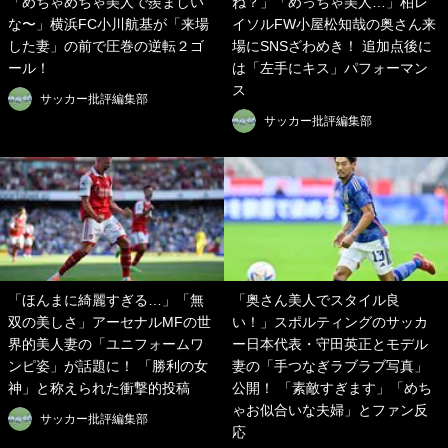
「めちゃめちゃ美人で羨ましい
ね？」「めっちゃ美人…」柏レ
な〜」横浜FC小川航基が「来場
イソルFW小屋松知哉の奥さん来
した妻」の前で圧巻の逆転２ゴ
場にSNSざわめき！ 追加点後に
ール！
は「左手にキス」パフォーマン
ス
サッカー批評編集部
サッカー批評編集部
「ほんまに綺麗すぎる…」「無
「奥さん美人でスタイル良
双の美しさ」アーセナルMFの世
い！」スポルティングのサッカ
界的美人妻の「ユニフォームワ
ー日本代表・守田英正とモデル
ンピ姿」が話題に！ 「勝利の女
妻の「手つなぎラブラブ写真」
神」と称えられた衝撃的投稿
公開！ 「素敵すぎます」「めち
ゃお似合いな夫婦」とファン反
サッカー批評編集部
応