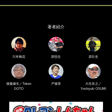
著者紹介
川本梅花
原悦生
原壮史
後藤健生／Takeo
戸塚啓
大住良之／
GOTO
Yoshiyuki OSUMI