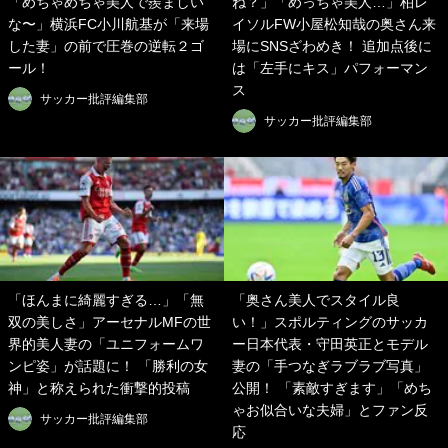
「めちゃめちゃ美人で羨ましい
ね？」「めっちゃ美人…」柏レ
な〜」横浜FC小川航基が「来場
イソルFW小屋松知哉の奥さん来
した妻」の前で圧巻の逆転２ゴ
場にSNSざわめき！ 追加点後に
ール！
は「左手にキス」パフォーマン
ス
サッカー批評編集部
サッカー批評編集部
「ほんまに綺麗すぎる…」「無
「奥さん美人でスタイル良
双の美しさ」アーセナルMFの世
い！」スポルティングのサッカ
界的美人妻の「ユニフォームワ
ー日本代表・守田英正とモデル
ンピ姿」が話題に！ 「勝利の女
妻の「手つなぎラブラブ写真」
神」と称えられた衝撃的投稿
公開！ 「素敵すぎます」「めち
ゃお似合いな夫婦」とファン反
サッカー批評編集部
応