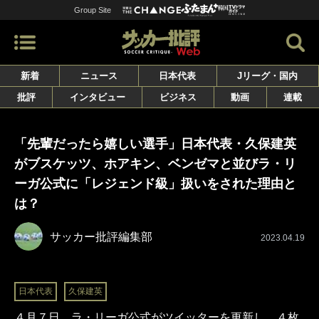
Group Site
新着
ニュース
日本代表
Jリーグ・国内
批評
インタビュー
ビジネス
動画
連載
「先輩だったら嬉しい選手」日本代表・久保建英
がブスケッツ、ホアキン、ベンゼマと並びラ・リ
ーガ公式に「レジェンド級」扱いをされた理由と
は？
サッカー批評編集部
2023.04.19
日本代表
久保建英
４月７日、ラ・リーガ公式がツイッターを更新し、４枚