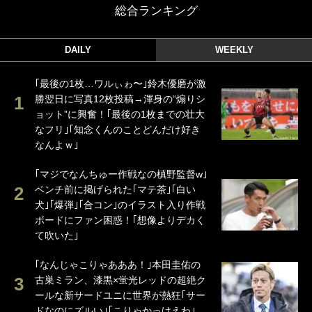
総合ランキング
DAILY
WEEKLY
｢最後の1枚…ワルぃゎ〜｣鈴木優磨が激
勝翌日に写真12枚投稿→渾身の“煽りシ
ョット”に興奮！｢最後の1枚までの壮大
なフリ｣｢知念くんのことどんだけ好き
なんよｗ｣
｢マジでなんちゅー作戦なの槙野監督w｣
ベンチ前に掲げられた｢マテ茶｣｢白い
犬｣｢爆弾｣｢合コン｣のイラスト入り作戦
ボードにファン困惑！｢想像よりデカく
て吹いた｣
｢なんじゃこりゃあああ！｣本田圭佑の
古巣ミラン、漆黒×蛍光レッドの超絶ク
ールな新サードユニに世界が熱狂｢サー
ドなのにズルい｣｢こりゃかっけえわ｣