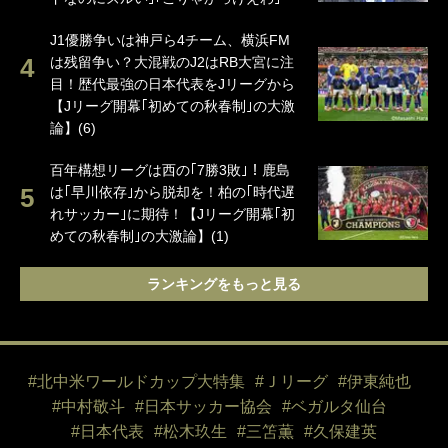
J1優勝争いは神戸ら4チーム、横浜FM
は残留争い？大混戦のJ2はRB大宮に注
目！歴代最強の日本代表をJリーグから
【Jリーグ開幕｢初めての秋春制｣の大激
論】(6)
百年構想リーグは西の｢7勝3敗｣！鹿島
は｢早川依存｣から脱却を！柏の｢時代遅
れサッカー｣に期待！【Jリーグ開幕｢初
めての秋春制｣の大激論】(1)
ランキングをもっと見る
#北中米ワールドカップ大特集
#Ｊリーグ
#伊東純也
#中村敬斗
#日本サッカー協会
#ベガルタ仙台
#日本代表
#松木玖生
#三笘薫
#久保建英