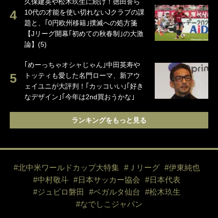
久保建英や松木玖生に続け！徳田誉ら
10代の才能を使い切れないJクラブの課
題と、｢0円欧州移籍｣撲滅への処方箋
【Jリーグ開幕｢初めての秋春制｣の大激
論】(5)
｢めーっちゃオシャじゃん｣中田英寿や
トッティも愛した名門ローマ、新アウ
ェイユニが大評判！｢カッコいい｣｢好き
なデザイン｣｢今年は2nd買おうかな｣
ランキングをもっと見る
#北中米ワールドカップ大特集
#Ｊリーグ
#伊東純也
#中村敬斗
#日本サッカー協会
#日本代表
#ジュビロ磐田
#ベガルタ仙台
#松木玖生
#なでしこジャパン