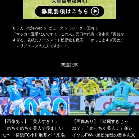
サッカー批評Web
ニュース
Jリーグ・国内
「サッカー選手なんですよ、この人」元日本代表・宮市亮「男前が
すぎる」表紙にチームメート松原健も反応！「かっこよすぎ死ぬ」​
「マリジェンヌ大丈夫ですか...？」
関連記事
【画像あり】「美人すぎ！」
【画像あり】「綺麗すぎじゃ
「めちゃめちゃ美人で羨ましい
ね？」「めっちゃ美人…」柏レ
な〜」横浜FC小川航基が「来場
イソルFW小屋松知哉の奥さん来