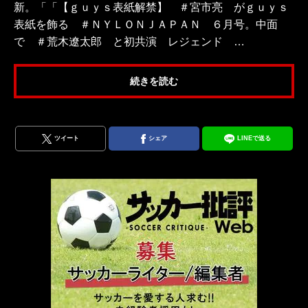
新。「「【ｇｕｙｓ表紙解禁】 ＃宮市亮 がｇｕｙｓ
表紙を飾る ＃ＮＹＬＯＮＪＡＰＡＮ ６月号。中面
で ＃荒木遼太郎 と初共演 レジェンド …
続きを読む
ツイート
シェア
LINEで送る