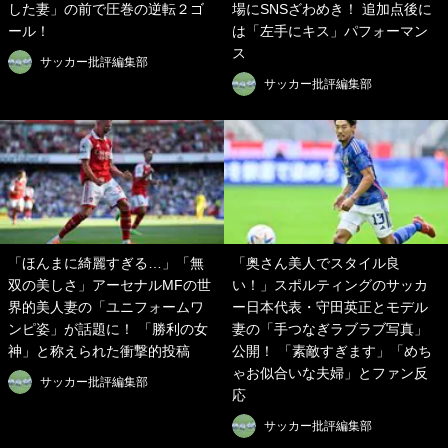
した妻」の前で圧巻の逆転２ゴ
場にSNSざわめき！ 追加点後に
ール！
は「左手にキス」パフォーマン
ス
サッカー批評編集部
サッカー批評編集部
「ほんまに綺麗すぎる…」「無
「奥さん美人でスタイル良
双の美しさ」アーセナルMFの世
い！」スポルティングのサッカ
界的美人妻の「ユニフォームワ
ー日本代表・守田英正とモデル
ンピ姿」が話題に！ 「勝利の女
妻の「手つなぎラブラブ写真」
神」と称えられた衝撃的投稿
公開！ 「素敵すぎます」「めち
ゃお似合いな夫婦」とファン反
サッカー批評編集部
応
サッカー批評編集部