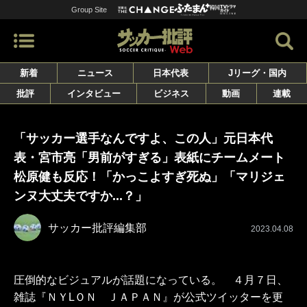
Group Site
新着
ニュース
日本代表
Jリーグ・国内
批評
インタビュー
ビジネス
動画
連載
「サッカー選手なんですよ、この人」元日本代
表・宮市亮「男前がすぎる」表紙にチームメート
松原健も反応！「かっこよすぎ死ぬ」​「マリジェ
ンヌ大丈夫ですか...？」
サッカー批評編集部
2023.04.08
圧倒的なビジュアルが話題になっている。 ４月７日、
雑誌『ＮＹLＯＮ ＪＡＰＡＮ』が公式ツイッターを更