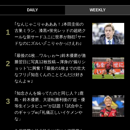
DAILY
WEEKLY
｢なんじゃこりゃあああ！｣本田圭佑の
古巣ミラン、漆黒×蛍光レッドの超絶ク
ールな新サードユニに世界が熱狂｢サー
ドなのにズルい｣｢こりゃかっけえわ｣
｢最後の1枚…ワルぃゎ〜｣鈴木優磨が激
勝翌日に写真12枚投稿→渾身の“煽りシ
ョット”に興奮！｢最後の1枚までの壮大
なフリ｣｢知念くんのことどんだけ好き
なんよｗ｣
｢知念さんを煽ってたのと同じ人？｣鹿
島・鈴木優磨、大逆転勝利後の“超・優
等生インタビュー”が話題！｢試合中と
のギャップw｣｢礼儀正しいイケメンや
な」