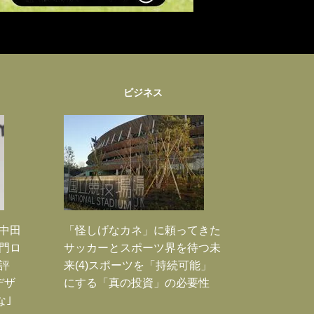
ビジネス
｣中田
「怪しげなカネ」に頼ってきた
門ロ
サッカーとスポーツ界を待つ未
評
来(4)スポーツを「持続可能」
デザ
にする「真の投資」の必要性
な｣