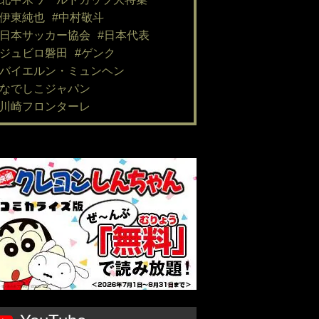
#伊東純也
#中村敬斗
#日本サッカー協会
#日本代表
#ジュビロ磐田
#ゲンク
#バイエルン・ミュンヘン
#なでしこジャパン
#川崎フロンターレ