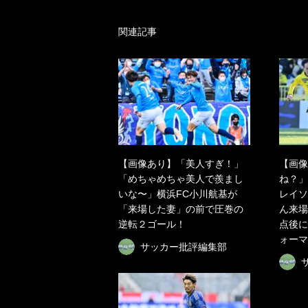
関連記事
【画像あり】「美人すぎ！」
【画像
「めちゃめちゃ美人で羨まし
ね？」
いな〜」横浜FC小川航基が
レイソ
「来場した妻」の前で圧巻の
ん来場
逆転２ゴール！
点後に
ォーマ
サッカー批評編集部