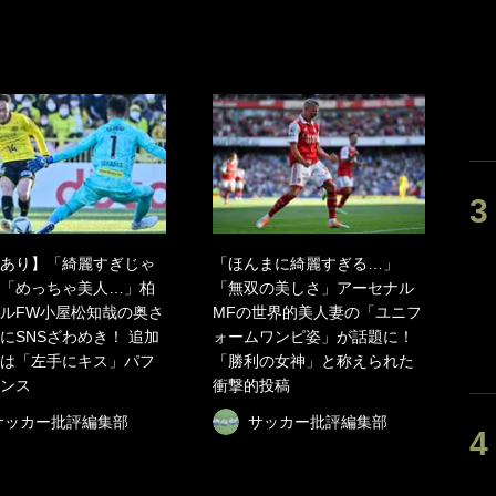
あり】「綺麗すぎじゃ
「ほんまに綺麗すぎる…」
「めっちゃ美人…」柏
「無双の美しさ」アーセナル
ルFW小屋松知哉の奥さ
MFの世界的美人妻の「ユニフ
にSNSざわめき！ 追加
ォームワンピ姿」が話題に！
は「左手にキス」パフ
「勝利の女神」と称えられた
ンス
衝撃的投稿
サッカー批評編集部
サッカー批評編集部