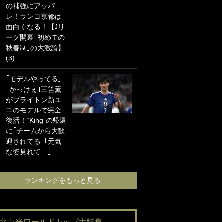
の補強にアッパ
海の夕日”新アウェ
レ！ランコ京都は
イユニに大反響｢か
面白くなる！【Jリ
っこよすぎ｣｢革新
ーグ開幕｢初めての
的｣｢ソソられる！｣
秋春制｣の大激論】
(3)
｢お土産最高すぎ
笑｣｢どうやって入
｢モデルやってる｣
手？｣ブライトン帰
｢かっけぇ｣三笘薫
還の三笘薫、同僚
がブライトン新ユ
に“ポケカ”をプレゼ
ニのモデルで完全
ント！｢薫の笑顔見
復活！“King”の帰還
れてよかった｣｢大
に｢チームから大歓
喜びのリュテル可
迎されてる｣｢元気
愛すぎ｣
な姿見れて…｣
ランキングをも
ランキングをもっと見る
#北中米ワールドカップ大特集