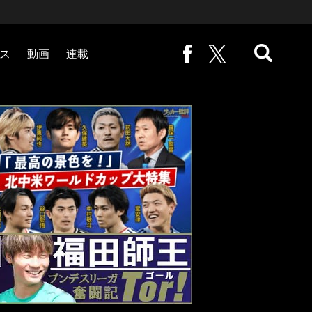
ス
動画
連載
熊崎敬の「路地から始まる処世術」
下田恒幸の「10倍面白くなるサッカー中継の見方」
サッカー批評PHOTOギャラリー「ピッチの焦点」
後藤健生の「蹴球放浪記」
原悦生PHOTOギャラリー「サッカー遠近」
「だれかに言いたくなる記録」
福田師王「ブンデスリーガ奮闘記 Tor!」
大住良之の「この世界のコーナーエリアから」