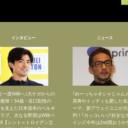
インタビュー
ニュース
う一度W杯へ｣大ケガからの
｢めーっちゃオシャじゃん
復帰！34歳・谷口彰悟の
英寿やトッティも愛した名
跡を支えた日本資本のベルギ
ーマ、新アウェイユニが大
クラブ、次なる野望はW杯ベ
判！｢カッコいい｣｢好きな
8【シント＝トロイデン立
イン｣｢今年は2nd買おうか