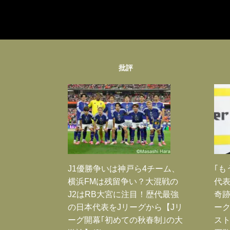
批評
J1優勝争いは神戸ら4チーム、
｢も
横浜FMは残留争い？大混戦の
代表
J2はRB大宮に注目！歴代最強
奇
の日本代表をJリーグから【Jリ
ー
ーグ開幕｢初めての秋春制｣の大
スト