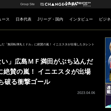
Group Site
ュース
日本代表
Jリーグ・国内
インタビュー
ビジネ
・国内
カー
ネジメント
Jリーグ・国内
戦術
注目選手
海外サッカー
監督
マネー
チームマネジメント
日本代表
んだ「無回転弾丸ミドル」に絶賛の嵐！ イニエスタが出場したタレント
ない」広島ＭＦ満田がぶち込んだ
に絶賛の嵐！ イニエスタが出場
ち破る衝撃ゴール
2023.04.06