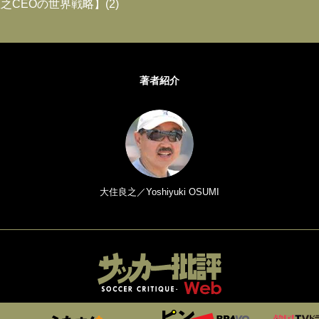
之CEOの世界戦略】(2)
著者紹介
大住良之／Yoshiyuki OSUMI