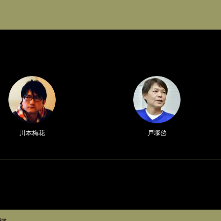
川本梅花
戸塚啓