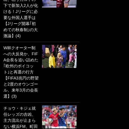
下で新加入2人が化
PKにイタリア代表
ける！Jリーグに必
GKも成す術なし！
要な外国人選手は
｢ノーチャンスすぎ
【Jリーグ開幕｢初
るわ｣｢綺世のPKの
めての秋春制｣の大
上手さは世界屈指
激論】(4)
かも｣
W杯クオーター制
｢また敬斗が魚に
への大反発か、FIF
笑｣菅原由勢がW杯
A会長を追い詰めた
戦士の夏休み秘蔵
｢欧州のボイコッ
ショット公開！ 川
ト｣と再選の行方
口春奈と結婚のモ
【FIFA3兆円の野望
テ男も登場で｢写真
と2度のオウンゴー
全部楽しそう｣｢タ
ル、来年3月の会長
ケの水中かわいす
選】(3)
ぎる」
チョウ・キジェ就
｢セカンドで決まり
任レッズの吉凶、
だな｣19歳の日本代
主力流出が止まら
表MFが加入したス
ない横浜FM、町田
ペイン名門、“地中