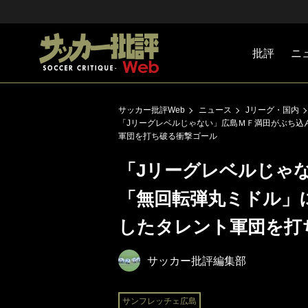
批評
ニ
Jリーグ
戦術
注目選手
海外サッ
監督
マネー
チームマ
日本代表
サッカー批評Web
ニュース
Jリーグ・国内
「Jリーグレベルじゃない」広島ＭＦ満田がぶち込
軍団を打ち破る衝撃ゴール
「Jリーグレベルじゃ
「無回転弾丸ミドル」
したタレント軍団を打
サッカー批評編集部
サンフレッチェ広島