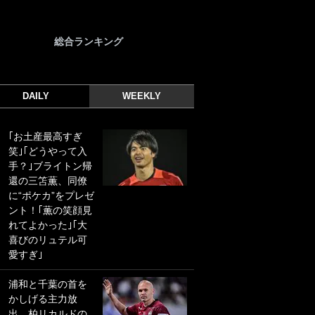
総合ランキング
DAILY
WEEKLY
｢お土産最高すぎ
｢光の速さじゃん｣
笑｣｢どうやって入
｢えっぐいミドル｣
手？｣ブライトン帰
ドイツ名門移籍の
還の三笘薫、同僚
日本代表23歳ボラ
に“ポケカ”をプレゼ
ンチ、移籍後初ゴ
ント！｢薫の笑顔見
ールに驚愕！｢見た
れてよかった｣｢大
事ないシュートや｣
喜びのリュテル可
｢聡がどんどん遠く
愛すぎ｣
なっていく」
浦和と千葉の首を
｢誰が止めれんねん
かしげる主力放
w｣フェイエ上田綺
出、柏リカルドの
世の“神コース”弾丸