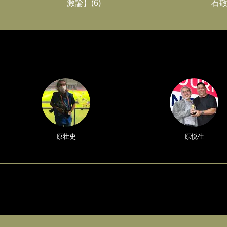
激論】(6)
石敬
原壮史
原悦生