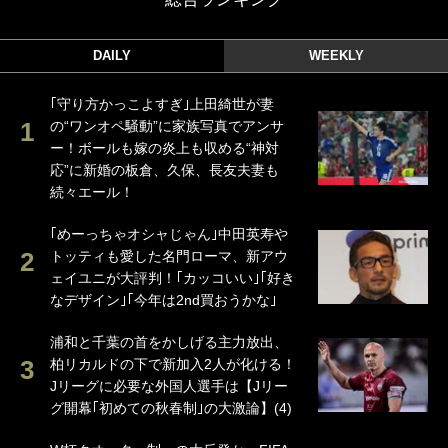
DAILY
WEEKLY
｢守り方かっこよすぎ｣上田綺世が妻
の“ワンオペ騒動”に家族写真でアンサ
ー！ボールも嫁の炎上も収める“神対
応”に新婚の板倉、久保、長友夫妻も
続々エール！
｢めーっちゃオシャじゃん｣中田英寿や
トッティも愛した名門ローマ、新アウ
ェイユニが大評判！｢カッコいい｣｢好き
なデザイン｣｢今年は2nd買おうかな｣
浦和と千葉の首をかしげる主力放出、
柏リカルドの下で新加入2人が化ける！
Jリーグに必要な外国人選手は【Jリー
グ開幕｢初めての秋春制｣の大激論】(4)