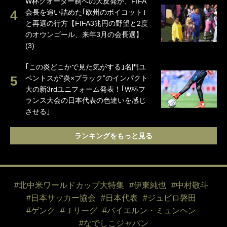
W杯クオーター制への大反発か、FIFA
会長を追い詰めた｢欧州のボイコット｣
と再選の行方【FIFA3兆円の野望と2度
のオウンゴール、来年3月の会長選】
(3)
｢この炎どこかで見た気がする｣名門ユ
ベントスが“炎×ブラック”のインパクト
大の新3rdユニフォーム発表！｢W杯フ
ランス大会の日本代表の色違いを感じ
させる｣
ランキングをもっと見る
#北中米ワールドカップ大特集
#伊東純也
#中村敬斗
#日本サッカー協会
#日本代表
#ジュビロ磐田
#ゲンク
#Ｊリーグ
#バイエルン・ミュンヘン
#なでしこジャパン