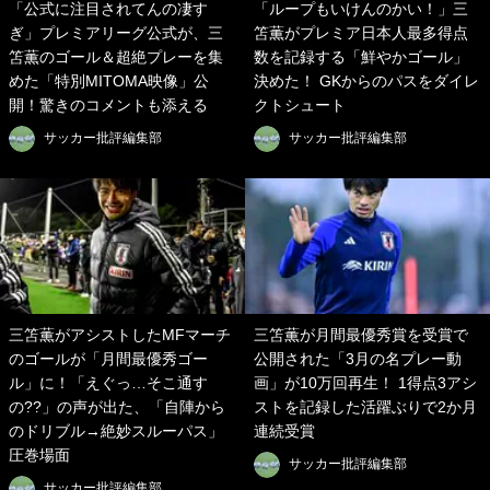
「公式に注目されてんの凄す
「ループもいけんのかい！」三
ぎ」プレミアリーグ公式が、三
笘薫がプレミア日本人最多得点
笘薫のゴール＆超絶プレーを集
数を記録する「鮮やかゴール」
めた「特別MITOMA映像」公
決めた！ GKからのパスをダイレ
開！驚きのコメントも添える
クトシュート
サッカー批評編集部
サッカー批評編集部
三笘薫がアシストしたMFマーチ
三笘薫が月間最優秀賞を受賞で
のゴールが「月間最優秀ゴー
公開された「3月の名プレー動
ル」に！「えぐっ…そこ通す
画」が10万回再生！ 1得点3アシ
の??」の声が出た、「自陣から
ストを記録した活躍ぶりで2か月
のドリブル→絶妙スルーパス」
連続受賞
圧巻場面
サッカー批評編集部
サッカー批評編集部