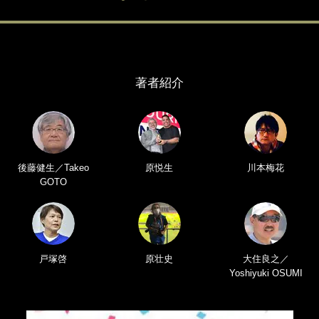
著者紹介
後藤健生／Takeo
原悦生
川本梅花
GOTO
戸塚啓
原壮史
大住良之／
Yoshiyuki OSUMI