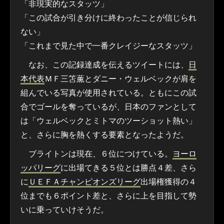
「非現実的なスタッツ」
「この試合が引き分けに終わったことが信じられ
ない」
「これまで見た中で一番クレイジーなスタッツ」
なお、この記録達成を伝えるツイートには、
日
本代表
ＭＦ三笘薫とダニー・ウェルベックが肩を
組んでいる写真が使用されている。ともにこの試
合でゴールを奪っているが、日本のファンとして
は「ウェルベックとミトマのツーショット熱い」
と、さらに胸を熱くする要素となったようだ。
ブライトンは現在、６位につけている。
ヨーロ
ッパリーグ
に出場てきる５位とは勝点４差、さら
に
ＵＥＦＡ
チャンピオンズリーグ
出場権獲得の４
位までも６ポイント差と、さらに上を目指して勢
いに乗っていけそうだ。