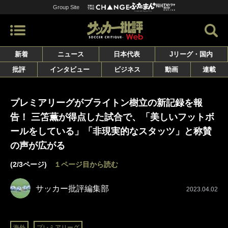
Group Site
新着
ニュース
日本代表
Jリーグ・国内
批評
インタビュー
ビジネス
動画
連載
プレミアリーグがブライトン樹立の新記録を報
告！ 三笘薫が得点した試合で、「美しいフットボ
ールをしている」「非現実的なスタッツ」と称賛
の声が広がる
(2/3ページ)
１ページ目から読む
サッカー批評編集部
2023.04.02
海外
プレミアリーグ