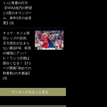
ト｣と再選の行方
海の夕日”新アウェ
【FIFA3兆円の野望
イユニに大反響｢か
と2度のオウンゴー
っこよすぎ｣｢革新
ル、来年3月の会長
的｣｢ソソられる！｣
選】(3)
｢お土産最高すぎ
チョウ・キジェ就
笑｣｢どうやって入
任レッズの吉凶、
手？｣ブライトン帰
主力流出が止まら
還の三笘薫、同僚
ない横浜FM、町田
に“ポケカ”をプレゼ
の補強にアッパ
ント！｢薫の笑顔見
レ！ランコ京都は
れてよかった｣｢大
面白くなる！【Jリ
喜びのリュテル可
ーグ開幕｢初めての
愛すぎ｣
秋春制｣の大激論】
(3)
ランキングをも
ランキングをもっと見る