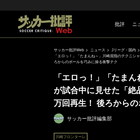
批評
ニ
Jリーグ
戦術
注目選手
海外サッ
監督
マネー
チームマ
日本代表
サッカー批評Web
ニュース
Jリーグ・国内
「エロっ！」「たまんね～」川崎屈指のテクニシャ
ろからのボールを巧みに操る衝撃テク
「エロっ！」「たまん
が試合中に見せた「絶品
万回再生！ 後ろから
サッカー批評編集部
川崎フロンターレ