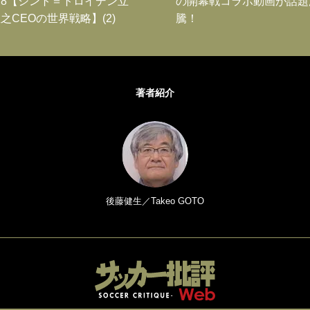
8【シント＝トロイデン立
の開幕戦コラボ動画が話題
之CEOの世界戦略】(2)
騰！
著者紹介
後藤健生／Takeo GOTO