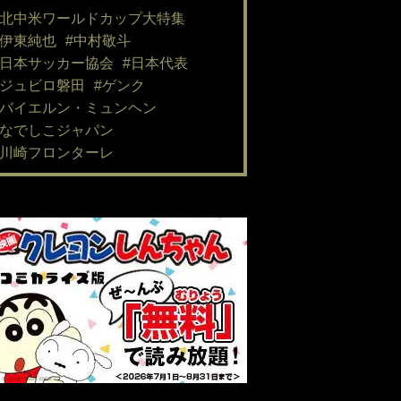
#北中米ワールドカップ大特集
#伊東純也
#中村敬斗
#日本サッカー協会
#日本代表
#ジュビロ磐田
#ゲンク
#バイエルン・ミュンヘン
#なでしこジャパン
#川崎フロンターレ