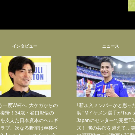
インタビュー
ニュース
う一度W杯へ｣大ケガからの
｢新加入メンバーかと思っ
復帰！34歳・谷口彰悟の
浜FMイケメン選手がTravis
跡を支えた日本資本のベルギ
Japanのセンターで完璧T
クラブ、次なる野望はW杯ベ
ズ！ 涙の共演を越えて…