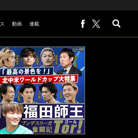
ス
動画
連載
熊崎敬の「路地から始まる処世術」
下田恒幸の「10倍面白くなるサッカー中継の見方」
サッカー批評PHOTOギャラリー「ピッチの焦点」
後藤健生の「蹴球放浪記」
原悦生PHOTOギャラリー「サッカー遠近」
「だれかに言いたくなる記録」
福田師王「ブンデスリーガ奮闘記 Tor!」
大住良之の「この世界のコーナーエリアから」