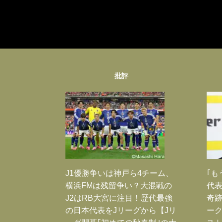
批評
J1優勝争いは神戸ら4チーム、
｢も
横浜FMは残留争い？大混戦の
代表
J2はRB大宮に注目！歴代最強
奇
の日本代表をJリーグから【Jリ
ー