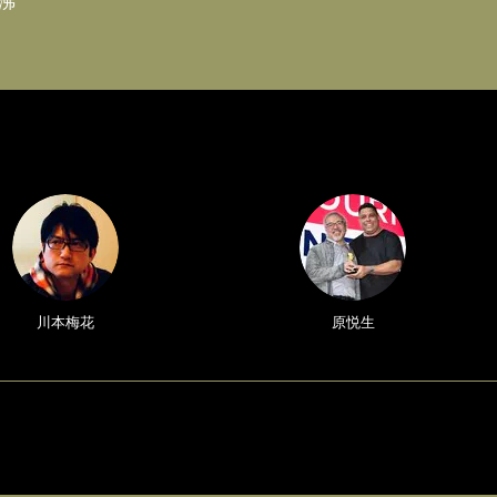
沸
川本梅花
原悦生