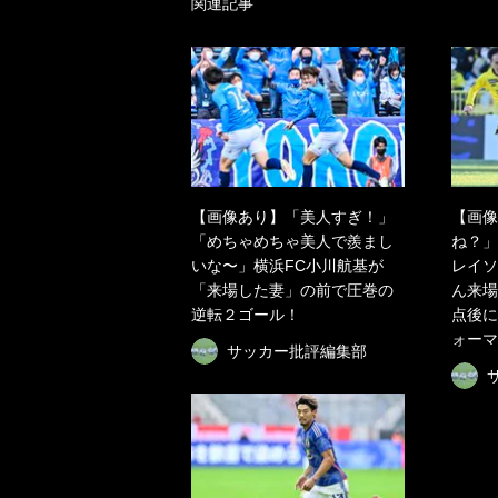
関連記事
【画像あり】「美人すぎ！」
【画像
「めちゃめちゃ美人で羨まし
ね？」
いな〜」横浜FC小川航基が
レイソ
「来場した妻」の前で圧巻の
ん来場
逆転２ゴール！
点後に
ォーマ
サッカー批評編集部