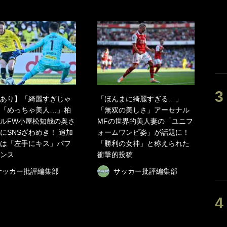
あり】「綺麗すぎじゃ
「ほんまに綺麗すぎる…」
「めっちゃ美人…」柏
「無双の美しさ」アーセナル
ルFW小屋松知哉の奥さ
MFの世界的美人妻の「ユニフ
にSNSざわめき！ 追加
ォームワンピ姿」が話題に！
は「左手にキス」パフ
「勝利の女神」と称えられた
ンス
衝撃的投稿
サッカー批評編集部
サッカー批評編集部