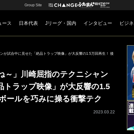
Group Site
ュース
日本代表
Jリーグ・国内
インタビュー
ビジネ
・国内
カー
ネジメント
Jリーグ・国内
戦術
注目選手
海外サッカー
監督
マネー
チームマネジメント
日本代表
ンが試合中に見せた「絶品トラップ映像」が大反響の1.5万回再生！ 後
ね～」川崎屈指のテクニシャン
トラップ映像」が大反響の1.5
のボールを巧みに操る衝撃テク
2023.03.22