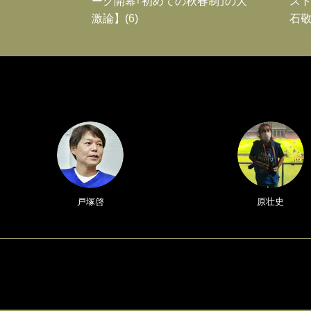
ーグ開幕｢初めての秋春制｣の大
スト
激論】(6)
石敬
戸塚啓
原壮史