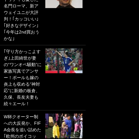
名門ローマ、新ア
PKにイタリア代表
ウェイユニが大評
GKも成す術なし！
判！｢カッコいい｣
｢ノーチャンスすぎ
｢好きなデザイン｣
るわ｣｢綺世のPKの
｢今年は2nd買おう
上手さは世界屈指
かな｣
かも｣
｢守り方かっこよす
｢また敬斗が魚に
ぎ｣上田綺世が妻
笑｣菅原由勢がW杯
の“ワンオペ騒動”に
戦士の夏休み秘蔵
家族写真でアンサ
ショット公開！ 川
ー！ボールも嫁の
口春奈と結婚のモ
炎上も収める“神対
テ男も登場で｢写真
応”に新婚の板倉、
全部楽しそう｣｢タ
久保、長友夫妻も
ケの水中かわいす
続々エール！
ぎる」
W杯クオーター制
｢セカンドで決まり
への大反発か、FIF
だな｣19歳の日本代
A会長を追い詰めた
表MFが加入したス
｢欧州のボイコッ
ペイン名門、“地中