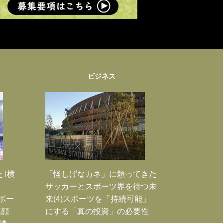
ビジネス
た｣横
「怪しげなカネ」に頼ってきた
サッカーとスポーツ界を待つ未
Jポー
来(4)スポーツを「持続可能」
笑顔
にする「真の投資」の必要性