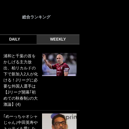
総合ランキング
DAILY
WEEKLY
浦和と千葉の首を
｢光の速さじゃん｣
かしげる主力放
｢えっぐいミドル｣
出、柏リカルドの
ドイツ名門移籍の
下で新加入2人が化
日本代表23歳ボラ
ける！Jリーグに必
ンチ、移籍後初ゴ
要な外国人選手は
ールに驚愕！｢見た
【Jリーグ開幕｢初
事ないシュートや｣
めての秋春制｣の大
｢聡がどんどん遠く
激論】(4)
なっていく」
｢めーっちゃオシャ
｢誰が止めれんねん
じゃん｣中田英寿や
w｣フェイエ上田綺
トッティも愛した
世の“神コース”弾丸