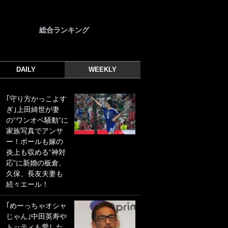
総合ランキング
DAILY
WEEKLY
｢守り方かっこよす
｢光の速さじゃん｣
ぎ｣上田綺世が妻
｢えっぐいミドル｣
の“ワンオペ騒動”に
ドイツ名門移籍の
家族写真でアンサ
日本代表23歳ボラ
ー！ボールも嫁の
ンチ、移籍後初ゴ
炎上も収める“神対
ールに驚愕！｢見た
応”に新婚の板倉、
事ないシュートや｣
久保、長友夫妻も
｢聡がどんどん遠く
続々エール！
なっていく」
｢めーっちゃオシャ
｢誰が止めれんねん
じゃん｣中田英寿や
w｣フェイエ上田綺
トッティも愛した
世の“神コース”弾丸