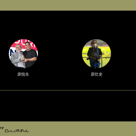
原悦生
原壮史