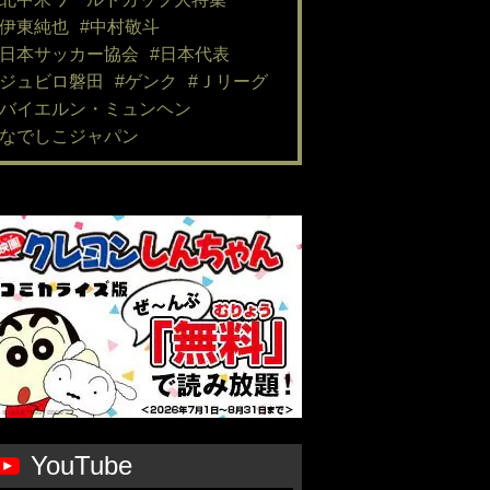
#伊東純也
#中村敬斗
#日本サッカー協会
#日本代表
#ジュビロ磐田
#ゲンク
#Ｊリーグ
#バイエルン・ミュンヘン
#なでしこジャパン
YouTube