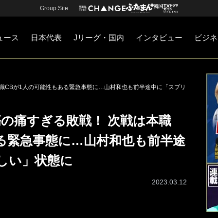
Group Site
ュース
日本代表
Jリーグ・国内
インタビュー
ビジネ
・国内
カー
ネジメント
Jリーグ・国内
戦術
注目選手
海外サッカー
監督
マネー
チームマネジメント
日本代表
本職CBが1人の可能性もある緊急事態に…山村和也も前半途中に「スプリ
傷の痛すぎる敗戦！ 次戦は本職
ある緊急事態に…山村和也も前半途
しい」状態に
2023.03.12