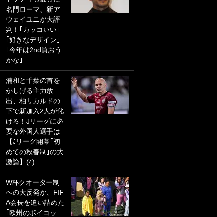
名門ローマ、新ア
PKにイタリア代表
ウェイユニが大評
GKも成す術なし！
判！｢カッコいい｣
｢ノーチャンスすぎ
｢好きなデザイン｣
るわ｣｢綺世のPKの
｢今年は2nd買おう
上手さは世界屈指
かな｣
かも｣
浦和と千葉の首を
｢また敬斗が魚に
かしげる主力放
笑｣菅原由勢がW杯
出、柏リカルドの
戦士の夏休み秘蔵
下で新加入2人が化
ショット公開！ 川
ける！Jリーグに必
口春奈と結婚のモ
要な外国人選手は
テ男も登場で｢写真
【Jリーグ開幕｢初
全部楽しそう｣｢タ
めての秋春制｣の大
ケの水中かわいす
激論】(4)
ぎる」
W杯クオーター制
｢セカンドで決まり
への大反発か、FIF
だな｣19歳の日本代
A会長を追い詰めた
表MFが加入したス
｢欧州のボイコッ
ペイン名門、“地中