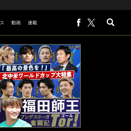
ス
動画
連載
熊崎敬の「路地から始まる処世術」
下田恒幸の「10倍面白くなるサッカー中継の見方」
サッカー批評PHOTOギャラリー「ピッチの焦点」
後藤健生の「蹴球放浪記」
原悦生PHOTOギャラリー「サッカー遠近」
「だれかに言いたくなる記録」
福田師王「ブンデスリーガ奮闘記 Tor!」
大住良之の「この世界のコーナーエリアから」