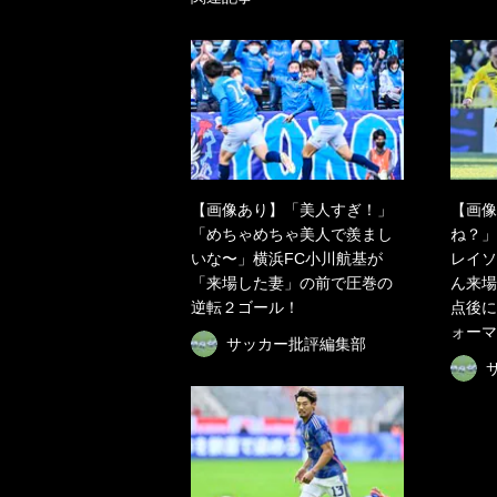
【画像あり】「美人すぎ！」
【画像
「めちゃめちゃ美人で羨まし
ね？」
いな〜」横浜FC小川航基が
レイソ
「来場した妻」の前で圧巻の
ん来場
逆転２ゴール！
点後に
ォーマ
サッカー批評編集部