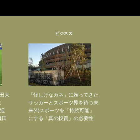
ビジネス
鎌田大
「怪しげなカネ」に頼ってきた
乗
サッカーとスポーツ界を待つ未
歓迎
来(4)スポーツを「持続可能」
鎌田
にする「真の投資」の必要性