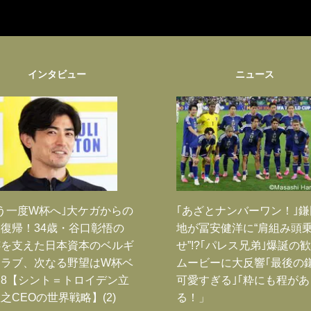
インタビュー
ニュース
う一度W杯へ｣大ケガからの
｢あざとナンバーワン！｣
復帰！34歳・谷口彰悟の
地が冨安健洋に“肩組み頭
跡を支えた日本資本のベルギ
せ”!?｢パレス兄弟｣爆誕の
クラブ、次なる野望はW杯ベ
ムービーに大反響｢最後の
8【シント＝トロイデン立
可愛すぎる｣｢粋にも程があ
之CEOの世界戦略】(2)
る！」