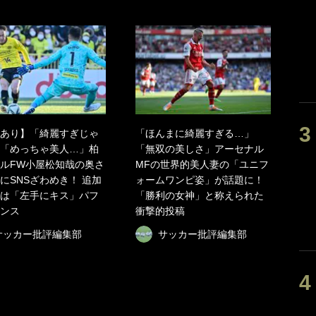
あり】「綺麗すぎじゃ
「ほんまに綺麗すぎる…」
「めっちゃ美人…」柏
「無双の美しさ」アーセナル
ルFW小屋松知哉の奥さ
MFの世界的美人妻の「ユニフ
にSNSざわめき！ 追加
ォームワンピ姿」が話題に！
は「左手にキス」パフ
「勝利の女神」と称えられた
ンス
衝撃的投稿
サッカー批評編集部
サッカー批評編集部