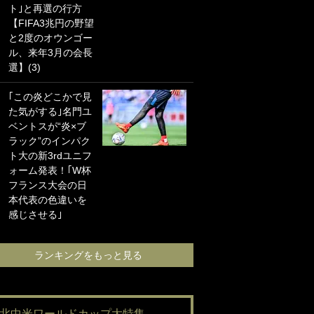
ト｣と再選の行方
海の夕日”新アウェ
【FIFA3兆円の野望
イユニに大反響｢か
と2度のオウンゴー
っこよすぎ｣｢革新
ル、来年3月の会長
的｣｢ソソられる！｣
選】(3)
｢お土産最高すぎ
｢この炎どこかで見
笑｣｢どうやって入
た気がする｣名門ユ
手？｣ブライトン帰
ベントスが“炎×ブ
還の三笘薫、同僚
ラック”のインパク
に“ポケカ”をプレゼ
ト大の新3rdユニフ
ント！｢薫の笑顔見
ォーム発表！｢W杯
れてよかった｣｢大
フランス大会の日
喜びのリュテル可
本代表の色違いを
愛すぎ｣
感じさせる｣
ランキングをも
ランキングをもっと見る
#北中米ワールドカップ大特集