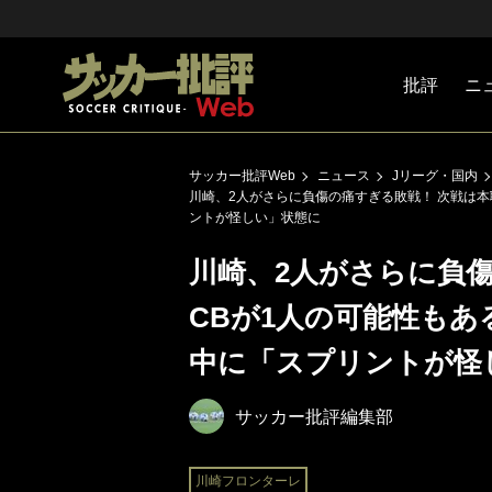
批評
ニ
Jリーグ
戦術
注目選手
海外サッ
監督
マネー
チームマ
日本代表
サッカー批評Web
ニュース
Jリーグ・国内
川崎、2人がさらに負傷の痛すぎる敗戦！ 次戦は
ントが怪しい」状態に
川崎、2人がさらに負
CBが1人の可能性も
中に「スプリントが怪
サッカー批評編集部
川崎フロンターレ