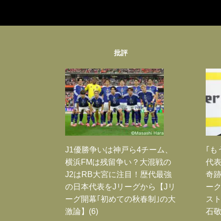
批評
J1優勝争いは神戸ら4チーム、
｢も
横浜FMは残留争い？大混戦の
代表
J2はRB大宮に注目！歴代最強
奇
の日本代表をJリーグから【Jリ
ー
ーグ開幕｢初めての秋春制｣の大
スト
激論】(6)
石敬