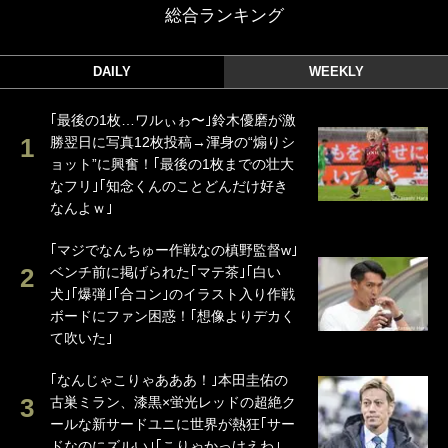
総合ランキング
DAILY
WEEKLY
｢最後の1枚…ワルぃゎ〜｣鈴木優磨が激
勝翌日に写真12枚投稿→渾身の“煽りシ
ョット”に興奮！｢最後の1枚までの壮大
なフリ｣｢知念くんのことどんだけ好き
なんよｗ｣
｢マジでなんちゅー作戦なの槙野監督w｣
ベンチ前に掲げられた｢マテ茶｣｢白い
犬｣｢爆弾｣｢合コン｣のイラスト入り作戦
ボードにファン困惑！｢想像よりデカく
て吹いた｣
｢なんじゃこりゃあああ！｣本田圭佑の
古巣ミラン、漆黒×蛍光レッドの超絶ク
ールな新サードユニに世界が熱狂｢サー
ドなのにズルい｣｢こりゃかっけえわ｣