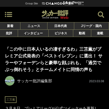
Group Site
新着
ニュース
日本代表
Jリーグ・国内
批評
インタビュー
ビジネス
動画
連載
「この中に日本人いるの凄すぎるわ」三笘薫がプ
レミア公式発表の「ベストイレブン」に選出！ サ
ラーやフォーデンらと豪華な顔ぶれも、「過労で
ぶっ倒れそう」とチームメイトに同情の声も
サッカー批評編集部
2023.03.08
三笘薫
３月８日、プレミアリーグが公式ツイッターを更新し、