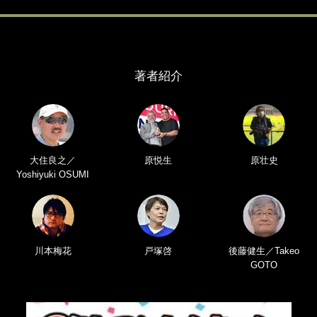
著者紹介
大住良之／
原悦生
原壮史
Yoshiyuki OSUMI
川本梅花
戸塚啓
後藤健生／Takeo
GOTO