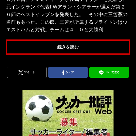
元イングランド代表FWアラン・シアラーが選んだ第２
６節のベストイレブンを発表した。 その中に三笘薫の
名前もあった。この節、三笘が所属するブライトンはウ
エストハムと対戦。チームは４－０と大勝利…
続きを読む
ツイート
シェア
LINEで送る