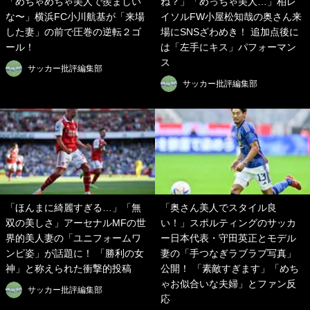
「めちゃめちゃ美人で羨ましい
ね？」「めっちゃ美人…」柏レ
な〜」横浜FC小川航基が「来場
イソルFW小屋松知哉の奥さん来
した妻」の前で圧巻の逆転２ゴ
場にSNSざわめき！ 追加点後に
ール！
は「左手にキス」パフォーマン
ス
サッカー批評編集部
サッカー批評編集部
「ほんまに綺麗すぎる…」「無
「奥さん美人でスタイル良
双の美しさ」アーセナルMFの世
い！」スポルティングのサッカ
界的美人妻の「ユニフォームワ
ー日本代表・守田英正とモデル
ンピ姿」が話題に！ 「勝利の女
妻の「手つなぎラブラブ写真」
神」と称えられた衝撃的投稿
公開！ 「素敵すぎます」「めち
ゃお似合いな夫婦」とファン反
サッカー批評編集部
応