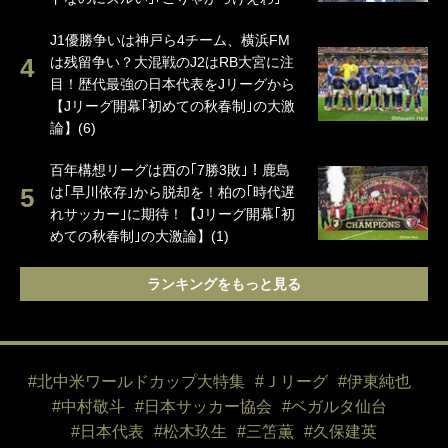
J1優勝争いは神戸ら4チーム、横浜FM
は残留争い？大混戦のJ2はRB大宮に注
目！歴代最強の日本代表をJリーグから
【Jリーグ開幕｢初めての秋春制｣の大激
論】(6)
百年構想リーグは西の｢7勝3敗｣！鹿島
は｢早川依存｣から脱却を！柏の｢時代遅
れサッカー｣に期待！【Jリーグ開幕｢初
めての秋春制｣の大激論】(1)
ランキングをもっと見る
#北中米ワールドカップ大特集
#Ｊリーグ
#伊東純也
#中村敬斗
#日本サッカー協会
#ベガルタ仙台
#日本代表
#松木玖生
#三笘薫
#久保建英