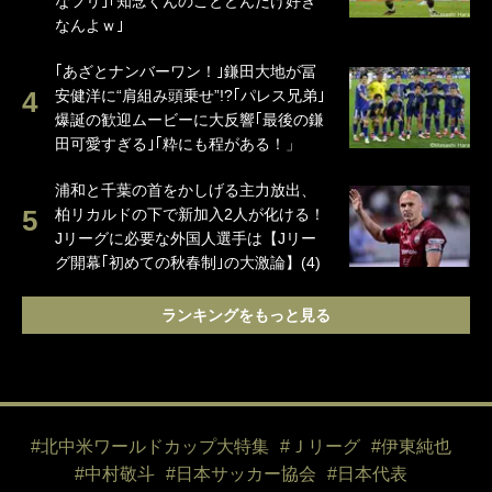
なフリ｣｢知念くんのことどんだけ好き
なんよｗ｣
｢あざとナンバーワン！｣鎌田大地が冨
安健洋に“肩組み頭乗せ”!?｢パレス兄弟｣
爆誕の歓迎ムービーに大反響｢最後の鎌
田可愛すぎる｣｢粋にも程がある！」
浦和と千葉の首をかしげる主力放出、
柏リカルドの下で新加入2人が化ける！
Jリーグに必要な外国人選手は【Jリー
グ開幕｢初めての秋春制｣の大激論】(4)
ランキングをもっと見る
#北中米ワールドカップ大特集
#Ｊリーグ
#伊東純也
#中村敬斗
#日本サッカー協会
#日本代表