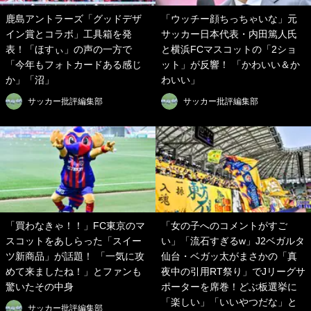
鹿島アントラーズ「グッドデザ
「ウッチー顔ちっちゃいな」元
イン賞とコラボ」工具箱を発
サッカー日本代表・内田篤人氏
表！「ほすぃ」の声の一方で
と横浜FCマスコットの「2ショ
「今年もフォトカードある感じ
ット」が反響！ 「かわいい＆か
か」「沼」
わいい」
サッカー批評編集部
サッカー批評編集部
「買わなきゃ！！」FC東京のマ
「女の子へのコメントがすご
スコットをあしらった「スイー
い」「流石すぎるw」J2ベガルタ
ツ新商品」が話題！ 「一気に攻
仙台・ベガッ太がまさかの「真
めて来ましたね！」とファンも
夜中の引用RT祭り」でJリーグサ
驚いたその中身
ポーターを席巻！どぶ板選挙に
「楽しい」「いいやつだな」と
サッカー批評編集部