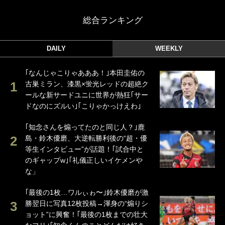
総合ランキング
DAILY
WEEKLY
｢なんじゃこりゃあああ！｣本田圭佑の
古巣ミラン、漆黒×蛍光レッドの超絶ク
ールな新サードユニに世界が熱狂｢サー
ドなのにズルい｣｢こりゃかっけえわ｣
｢知念さんを煽ってたのと同じ人？｣鹿
島・鈴木優磨、大逆転勝利後の“超・優
等生インタビュー”が話題！｢試合中と
のギャップw｣｢礼儀正しいイケメンや
な」
｢最後の1枚…ワルぃゎ〜｣鈴木優磨が激
勝翌日に写真12枚投稿→渾身の“煽りシ
ョット”に興奮！｢最後の1枚までの壮大