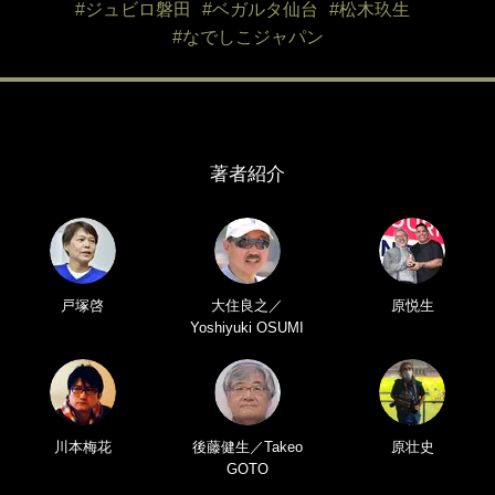
#ジュビロ磐田
#ベガルタ仙台
#松木玖生
#なでしこジャパン
著者紹介
戸塚啓
大住良之／
原悦生
Yoshiyuki OSUMI
川本梅花
後藤健生／Takeo
原壮史
GOTO