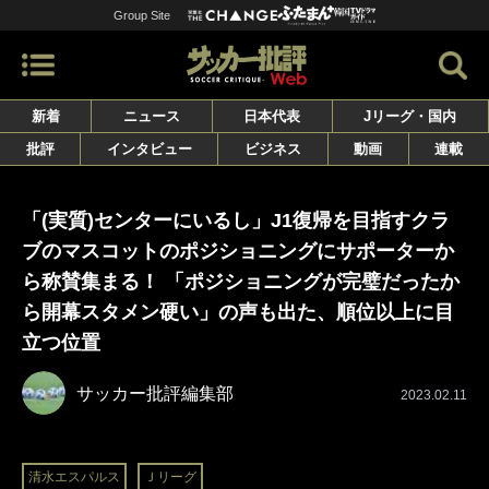
Group Site
新着
ニュース
日本代表
Jリーグ・国内
批評
インタビュー
ビジネス
動画
連載
「(実質)センターにいるし」J1復帰を目指すクラ
ブのマスコットのポジショニングにサポーターか
ら称賛集まる！ 「ポジショニングが完璧だったか
ら開幕スタメン硬い」の声も出た、順位以上に目
立つ位置
サッカー批評編集部
2023.02.11
清水エスパルス
Ｊリーグ