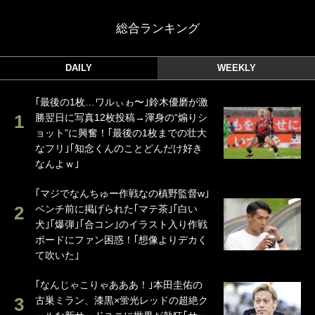
総合ランキング
DAILY
WEEKLY
｢最後の1枚…ワルぃゎ〜｣鈴木優磨が激
勝翌日に写真12枚投稿→渾身の“煽りシ
ョット”に興奮！｢最後の1枚までの壮大
なフリ｣｢知念くんのことどんだけ好き
なんよｗ｣
｢マジでなんちゅー作戦なの槙野監督w｣
ベンチ前に掲げられた｢マテ茶｣｢白い
犬｣｢爆弾｣｢合コン｣のイラスト入り作戦
ボードにファン困惑！｢想像よりデカく
て吹いた｣
｢なんじゃこりゃあああ！｣本田圭佑の
古巣ミラン、漆黒×蛍光レッドの超絶ク