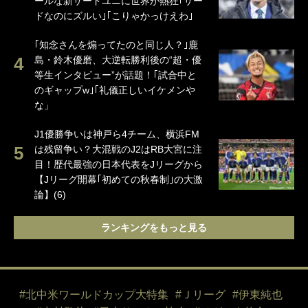
ールな新サードユニに世界が熱狂｢サー
ドなのにズルい｣｢こりゃかっけえわ｣
｢知念さんを煽ってたのと同じ人？｣鹿
島・鈴木優磨、大逆転勝利後の“超・優
等生インタビュー”が話題！｢試合中と
のギャップw｣｢礼儀正しいイケメンや
な」
J1優勝争いは神戸ら4チーム、横浜FM
は残留争い？大混戦のJ2はRB大宮に注
目！歴代最強の日本代表をJリーグから
【Jリーグ開幕｢初めての秋春制｣の大激
論】(6)
ランキングをもっと見る
#北中米ワールドカップ大特集
#Ｊリーグ
#伊東純也