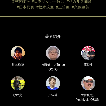
#中村敬斗
#日本サッカー協会
#ベガルタ仙台
#日本代表
#松木玖生
#三笘薫
#久保建英
著者紹介
川本梅花
後藤健生／Takeo
原悦生
GOTO
原壮史
戸塚啓
大住良之／
Yoshiyuki OSUMI