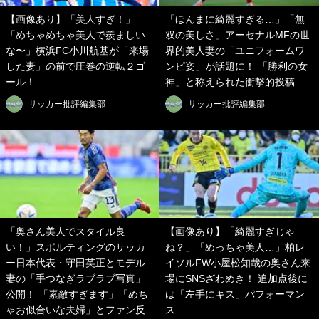
【画像あり】「美人すぎ！」
「ほんまに綺麗すぎる…」「無
「めちゃめちゃ美人で羨ましい
双の美しさ」アーセナルMFの世
な〜」横浜FC小川航基が「来場
界的美人妻の「ユニフォームワ
した妻」の前で圧巻の逆転２ゴ
ンピ姿」が話題に！ 「勝利の女
ール！
神」と称えられた衝撃的投稿
サッカー批評編集部
サッカー批評編集部
「奥さん美人でスタイル良
【画像あり】「綺麗すぎじゃ
い！」スポルティングのサッカ
ね？」「めっちゃ美人…」柏レ
ー日本代表・守田英正とモデル
イソルFW小屋松知哉の奥さん来
妻の「手つなぎラブラブ写真」
場にSNSざわめき！ 追加点後に
公開！ 「素敵すぎます」「めち
は「左手にキス」パフォーマン
ゃお似合いな夫婦」とファン反
ス