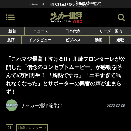
Group Site
新着
ニュース
日本代表
Jリーグ・国内
批評
インタビュー
ビジネス
動画
連載
「これマジ最高！泣ける!!」川崎フロンターレが公
開した「信念のコンセプトムービー」が感動を呼
んで5万回再生！ 「胸熱ですね」「エモすぎて眠
れなくなった」とサポーターの興奮の声が止まら
ず！
サッカー批評編集部
2023.02.08
J1
川崎フロンターレ