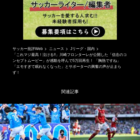
サッカー批評Web
ニュース
Jリーグ・国内
「これマジ最高！泣ける!!」川崎フロンターレが公開した「信念のコ
ンセプトムービー」が感動を呼んで5万回再生！ 「胸熱ですね」
「エモすぎて眠れなくなった」とサポーターの興奮の声が止まら
ず！
関連記事