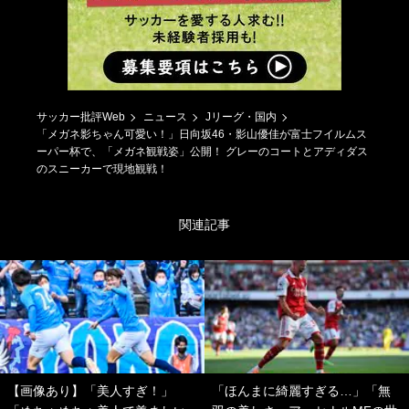
サッカー批評Web
ニュース
Jリーグ・国内
「メガネ影ちゃん可愛い！」日向坂46・影山優佳が富士フイルムス
ーパー杯で、「メガネ観戦姿」公開！ グレーのコートとアディダス
のスニーカーで現地観戦！
関連記事
【画像あり】「美人すぎ！」
「ほんまに綺麗すぎる…」「無