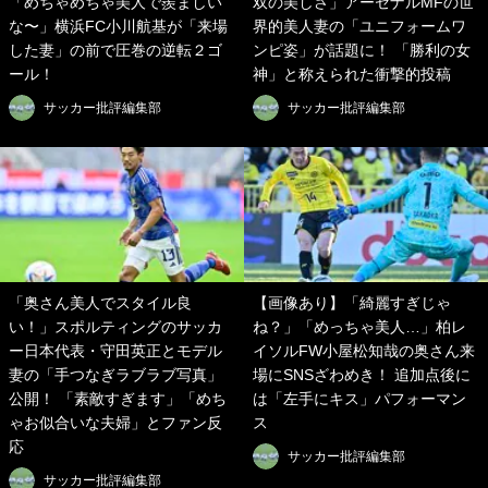
「めちゃめちゃ美人で羨ましい
双の美しさ」アーセナルMFの世
な〜」横浜FC小川航基が「来場
界的美人妻の「ユニフォームワ
した妻」の前で圧巻の逆転２ゴ
ンピ姿」が話題に！ 「勝利の女
ール！
神」と称えられた衝撃的投稿
サッカー批評編集部
サッカー批評編集部
「奥さん美人でスタイル良
【画像あり】「綺麗すぎじゃ
い！」スポルティングのサッカ
ね？」「めっちゃ美人…」柏レ
ー日本代表・守田英正とモデル
イソルFW小屋松知哉の奥さん来
妻の「手つなぎラブラブ写真」
場にSNSざわめき！ 追加点後に
公開！ 「素敵すぎます」「めち
は「左手にキス」パフォーマン
ゃお似合いな夫婦」とファン反
ス
応
サッカー批評編集部
サッカー批評編集部