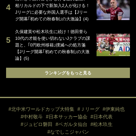
柏リカルドの下で新加入2人が化ける！
Jリーグに必要な外国人選手は【Jリー
グ開幕｢初めての秋春制｣の大激論】(4)
久保建英や松木玖生に続け！徳田誉ら
10代の才能を使い切れないJクラブの課
題と、｢0円欧州移籍｣撲滅への処方箋
【Jリーグ開幕｢初めての秋春制｣の大激
論】(5)
ランキングをもっと見る
#北中米ワールドカップ大特集
#Ｊリーグ
#伊東純也
#中村敬斗
#日本サッカー協会
#日本代表
#ジュビロ磐田
#ベガルタ仙台
#松木玖生
#なでしこジャパン