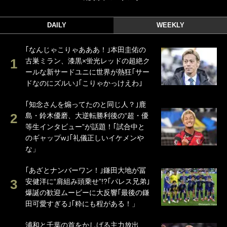
DAILY
WEEKLY
｢なんじゃこりゃあああ！｣本田圭佑の
古巣ミラン、漆黒×蛍光レッドの超絶ク
ールな新サードユニに世界が熱狂｢サー
ドなのにズルい｣｢こりゃかっけえわ｣
｢知念さんを煽ってたのと同じ人？｣鹿
島・鈴木優磨、大逆転勝利後の“超・優
等生インタビュー”が話題！｢試合中と
のギャップw｣｢礼儀正しいイケメンや
な」
｢あざとナンバーワン！｣鎌田大地が冨
安健洋に“肩組み頭乗せ”!?｢パレス兄弟｣
爆誕の歓迎ムービーに大反響｢最後の鎌
田可愛すぎる｣｢粋にも程がある！」
浦和と千葉の首をかしげる主力放出、