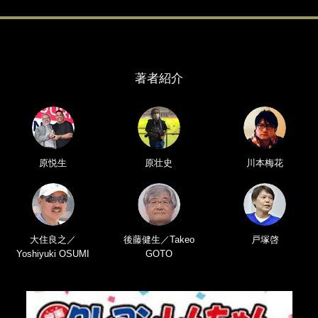
著者紹介
原悦生
原壮史
川本梅花
大住良之／
後藤健生／Takeo
戸塚啓
Yoshiyuki OSUMI
GOTO