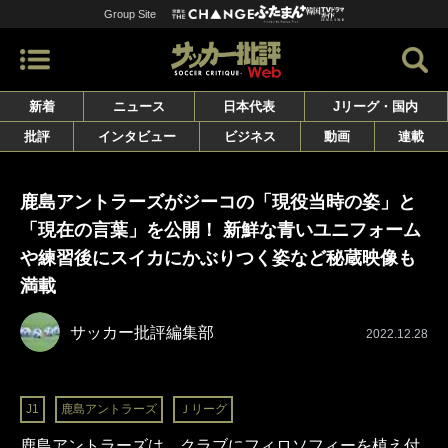
Group Site
新着
ニュース
日本代表
Jリーグ・国内
批評
インタビュー
ビジネス
動画
連載
鹿島アントラーズがジーコの「現役当時の姿」と
「現在の言葉」を公開！ 新鮮な青いユニフォーム
や練習後にスイカにかぶりつく姿など秘蔵映像も
満載
サッカー批評編集部
2022.12.28
J1
鹿島アントラーズ
Ｊリーグ
鹿島アントラーズは、クラブにフィロソフィーを植え付