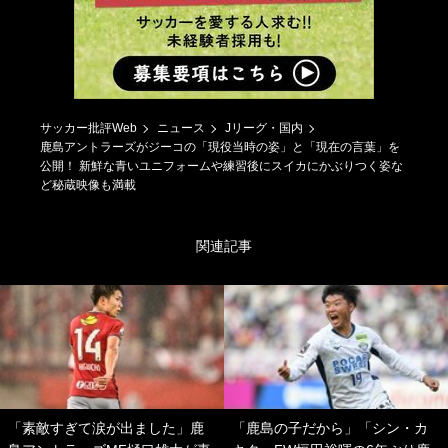
サッカー批評Web
ニュース
Jリーグ・国内
鹿島アントラーズがジーコの「現役当時の姿」と「現在の言葉」を
公開！ 新鮮な青いユニフォームや練習後にスイカにかぶりつく姿な
ど秘蔵映像も満載
関連記事
「素敵すぎて涙が出ました」鹿
「鹿島の子だから」「シン・カ