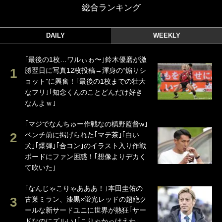
総合ランキング
DAILY
WEEKLY
｢最後の1枚…ワルぃゎ〜｣鈴木優磨が激
勝翌日に写真12枚投稿→渾身の“煽りシ
ョット”に興奮！｢最後の1枚までの壮大
なフリ｣｢知念くんのことどんだけ好き
なんよｗ｣
｢マジでなんちゅー作戦なの槙野監督w｣
ベンチ前に掲げられた｢マテ茶｣｢白い
犬｣｢爆弾｣｢合コン｣のイラスト入り作戦
ボードにファン困惑！｢想像よりデカく
て吹いた｣
｢なんじゃこりゃあああ！｣本田圭佑の
古巣ミラン、漆黒×蛍光レッドの超絶ク
ールな新サードユニに世界が熱狂｢サー
ドなのにズルい｣｢こりゃかっけえわ｣