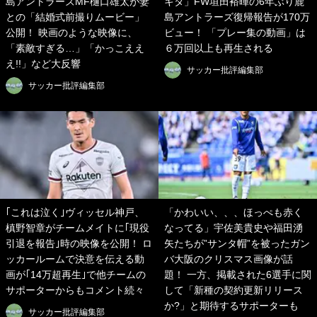
島アントラーズMF樋口雄太が妻
キタ」FW垣田裕暉の6年ぶり鹿
との「結婚式前撮りムービー」
島アントラーズ復帰報告が170万
公開！ 映画のような映像に、
ビュー！ 「プレー集の動画」は
「素敵すぎる…」「かっこええ
６万回以上も再生される
え!!」など大反響
サッカー批評編集部
サッカー批評編集部
｢これは泣く｣ヴィッセル神戸、
「かわいい、、、ほっぺも赤く
槙野智章がチームメイトに｢現役
なってる」宇佐美貴史や福田湧
引退を報告｣時の映像を公開！ ロ
矢たちが”サンタ帽”を被ったガン
ッカールームで決意を伝える動
バ大阪のクリスマス画像が話
画が｢14万超再生｣で他チームの
題！ 一方、掲載された6選手に関
サポーターからもコメント続々
して「新種の契約更新リリース
か?」と期待するサポーターも
サッカー批評編集部