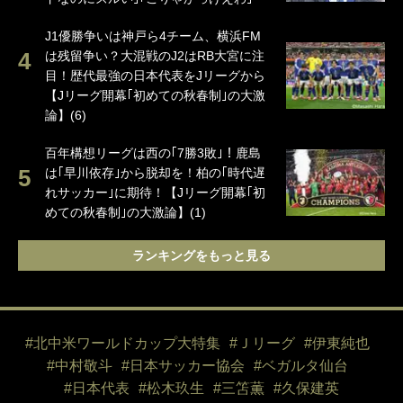
J1優勝争いは神戸ら4チーム、横浜FM
は残留争い？大混戦のJ2はRB大宮に注
目！歴代最強の日本代表をJリーグから
【Jリーグ開幕｢初めての秋春制｣の大激
論】(6)
百年構想リーグは西の｢7勝3敗｣！鹿島
は｢早川依存｣から脱却を！柏の｢時代遅
れサッカー｣に期待！【Jリーグ開幕｢初
めての秋春制｣の大激論】(1)
ランキングをもっと見る
#北中米ワールドカップ大特集
#Ｊリーグ
#伊東純也
#中村敬斗
#日本サッカー協会
#ベガルタ仙台
#日本代表
#松木玖生
#三笘薫
#久保建英