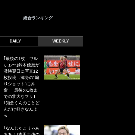
総合ランキング
DAILY
WEEKLY
｢最後の1枚…ワル
｢光の速さじゃん｣
ぃゎ〜｣鈴木優磨が
｢えっぐいミドル｣
激勝翌日に写真12
ドイツ名門移籍の
枚投稿→渾身の“煽
日本代表23歳ボラ
りショット”に興
ンチ、移籍後初ゴ
奮！｢最後の1枚ま
ールに驚愕！｢見た
での壮大なフリ｣
事ないシュートや｣
｢知念くんのことど
｢聡がどんどん遠く
んだけ好きなんよ
なっていく」
ｗ｣
｢誰が止めれんねん
｢なんじゃこりゃあ
w｣フェイエ上田綺
ああ！｣本田圭佑の
世の“神コース”弾丸