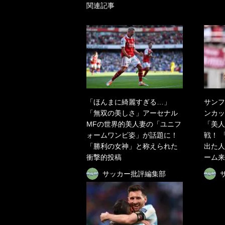
関連記事
「ほんまに綺麗すぎる…」
サンフ
「無双の美しさ」アーセナル
ンカッ
MFの世界的美人妻の「ユニフ
「美人
ォームワンピ姿」が話題に！
戦！ 
「勝利の女神」と称えられた
出た人
衝撃的投稿
ーム来
サッカー批評編集部