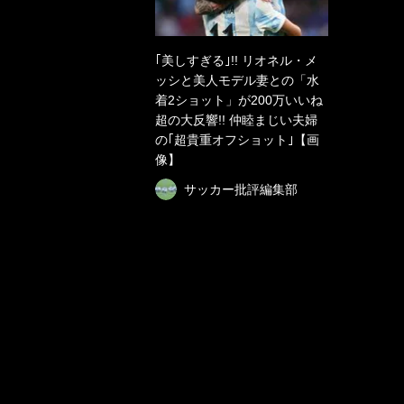
｢美しすぎる｣!! リオネル・メ
ッシと美人モデル妻との「水
着2ショット」が200万いいね
超の大反響!! 仲睦まじい夫婦
の｢超貴重オフショット｣【画
像】
サッカー批評編集部