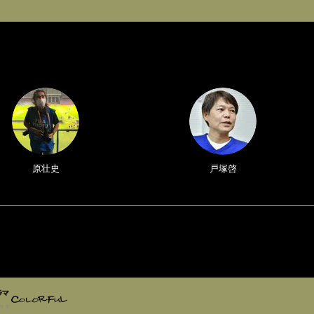
原壮史
戸塚啓