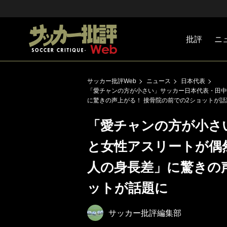
批評
ニ
Jリーグ
戦術
注目選手
海外サッ
監督
マネー
チームマ
日本代表
サッカー批評Web
ニュース
日本代表
「愛チャンの方が小さい」サッカー日本代表・田中
に驚きの声上がる！ 接骨院の前での2ショットが話
「愛チャンの方が小さ
と女性アスリートが偶
人の身長差」に驚きの
ットが話題に
サッカー批評編集部