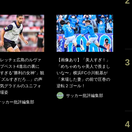
レッチェ広島のルヴァ
【画像あり】「美人すぎ！」
プベスト4進出の裏に
「めちゃめちゃ美人で羨まし
すぎる“勝利の女神”」観
いな〜」横浜FC小川航基が
「ズルすぎだろ…」の声
「来場した妻」の前で圧巻の
気グラドルのユニフォ
逆転２ゴール！
場姿
サッカー批評編集部
サッカー批評編集部