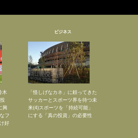
ビジネス
鈴木
「怪しげなカネ」に頼ってきた
枚投
サッカーとスポーツ界を待つ未
に興
来(4)スポーツを「持続可能」
大なフ
にする「真の投資」の必要性
だけ好