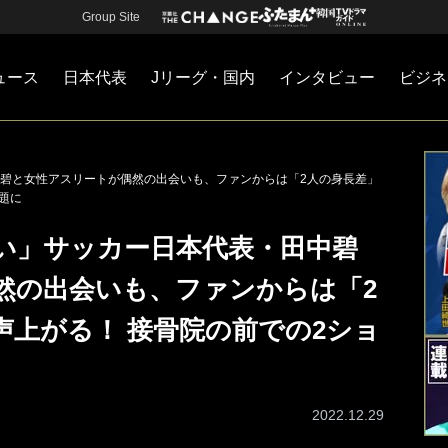
Group Site
ュース
日本代表
Jリーグ・国内
インタビュー
ビジネ
・国内
カー
ネジメント
Jリーグ・国内
戦術
注目選手
海外サッカー
監督
マネー
チームマネジメント
日本代表
碧と女性アスリートが偶然の出会いも、ファンからは「2人の身長差」
題に
い」サッカー日本代表・田中碧
然の出会いも、ファンからは「2
声上がる！ 接骨院の前での2ショ
2022.12.29