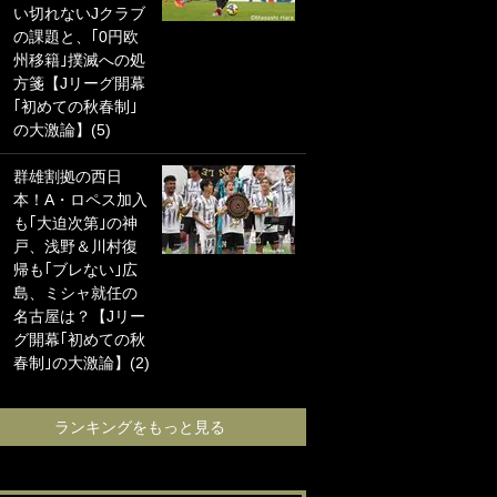
い切れないJクラブ
に“ポケカ”をプレゼ
の課題と、｢0円欧
ント！｢薫の笑顔見
州移籍｣撲滅への処
れてよかった｣｢大
方箋【Jリーグ開幕
喜びのリュテル可
｢初めての秋春制｣
愛すぎ｣
の大激論】(5)
浦和と千葉の首を
群雄割拠の西日
かしげる主力放
本！A・ロペス加入
出、柏リカルドの
も｢大迫次第｣の神
下で新加入2人が化
戸、浅野＆川村復
ける！Jリーグに必
帰も｢ブレない｣広
要な外国人選手は
島、ミシャ就任の
【Jリーグ開幕｢初
名古屋は？【Jリー
めての秋春制｣の大
グ開幕｢初めての秋
激論】(4)
春制｣の大激論】(2)
ランキングをも
ランキングをもっと見る