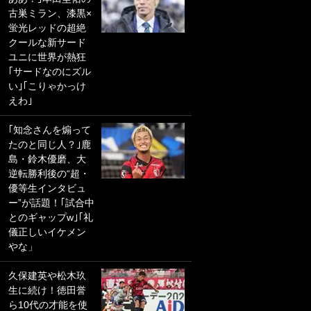
古巣ミラン、漆黒×
PKにイタリア代表
蛍光レッドの超絶
GKも成す術なし！
クールな新サード
｢ノーチャンスすぎ
ユニに世界が熱狂
るわ｣｢綺世のPKの
｢サードなのにズル
上手さは世界屈指
い｣｢こりゃかっけ
かも｣
えわ｣
｢また敬斗が魚に
｢知念さんを煽って
笑｣菅原由勢がW杯
たのと同じ人？｣鹿
戦士の夏休み秘蔵
島・鈴木優磨、大
ショット公開！ 川
逆転勝利後の“超・
口春奈と結婚のモ
優等生インタビュ
テ男も登場で｢写真
ー”が話題！｢試合中
全部楽しそう｣｢タ
とのギャップw｣｢礼
ケの水中かわいす
儀正しいイケメン
ぎる」
やな」
｢お土産最高すぎ
久保建英や松木玖
笑｣｢どうやって入
生に続け！徳田誉
手？｣ブライトン帰
ら10代の才能を使
還の三笘薫、同僚