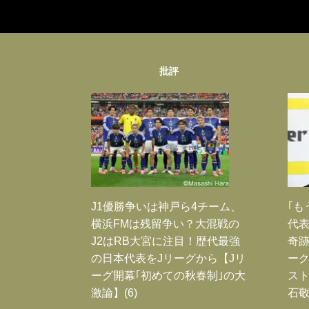
批評
J1優勝争いは神戸ら4チーム、
｢も
横浜FMは残留争い？大混戦の
代表
J2はRB大宮に注目！歴代最強
奇
の日本代表をJリーグから【Jリ
ー
ーグ開幕｢初めての秋春制｣の大
スト
激論】(6)
石敬