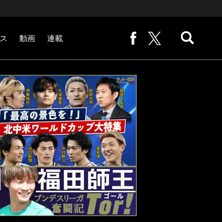
ス
動画
連載
熊崎敬の「路地から始まる処世術」
下田恒幸の「10倍面白くなるサッカー中継の見方」
サッカー批評PHOTOギャラリー「ピッチの焦点」
後藤健生の「蹴球放浪記」
原悦生PHOTOギャラリー「サッカー遠近」
「だれかに言いたくなる記録」
福田師王「ブンデスリーガ奮闘記 Tor!」
大住良之の「この世界のコーナーエリアから」