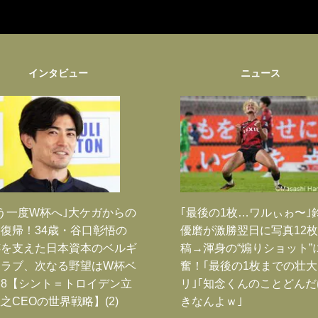
インタビュー
ニュース
う一度W杯へ｣大ケガからの
｢最後の1枚…ワルぃゎ〜｣
復帰！34歳・谷口彰悟の
優磨が激勝翌日に写真12
跡を支えた日本資本のベルギ
稿→渾身の“煽りショット”
クラブ、次なる野望はW杯ベ
奮！｢最後の1枚までの壮
8【シント＝トロイデン立
リ｣｢知念くんのことどん
之CEOの世界戦略】(2)
きなんよｗ｣