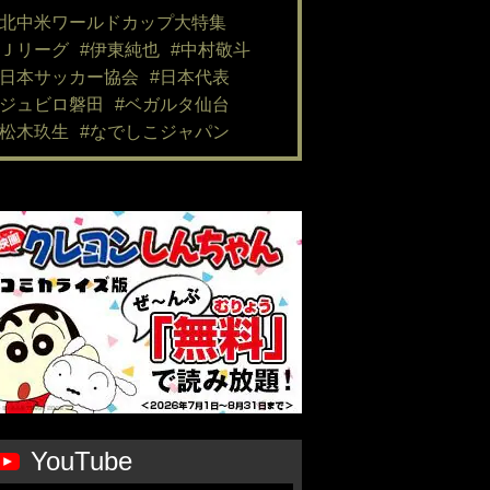
#北中米ワールドカップ大特集
#Ｊリーグ
#伊東純也
#中村敬斗
#日本サッカー協会
#日本代表
#ジュビロ磐田
#ベガルタ仙台
#松木玖生
#なでしこジャパン
YouTube