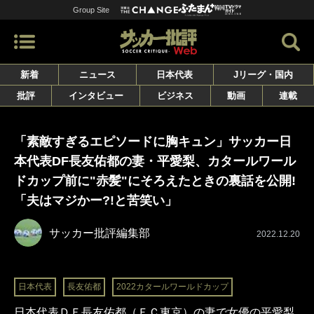
Group Site
新着
ニュース
日本代表
Jリーグ・国内
批評
インタビュー
ビジネス
動画
連載
「素敵すぎるエピソードに胸キュン」サッカー日
本代表DF長友佑都の妻・平愛梨、カタールワール
ドカップ前に"赤髪"にそろえたときの裏話を公開!
「夫はマジかー?!と苦笑い」
サッカー批評編集部
2022.12.20
日本代表
長友佑都
2022カタールワールドカップ
日本代表ＤＦ長友佑都（ＦＣ東京）の妻で女優の平愛梨