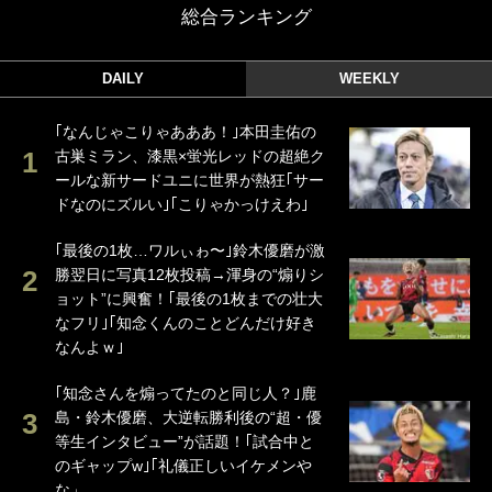
総合ランキング
DAILY
WEEKLY
｢なんじゃこりゃあああ！｣本田圭佑の
古巣ミラン、漆黒×蛍光レッドの超絶ク
ールな新サードユニに世界が熱狂｢サー
ドなのにズルい｣｢こりゃかっけえわ｣
｢最後の1枚…ワルぃゎ〜｣鈴木優磨が激
勝翌日に写真12枚投稿→渾身の“煽りシ
ョット”に興奮！｢最後の1枚までの壮大
なフリ｣｢知念くんのことどんだけ好き
なんよｗ｣
｢知念さんを煽ってたのと同じ人？｣鹿
島・鈴木優磨、大逆転勝利後の“超・優
等生インタビュー”が話題！｢試合中と
のギャップw｣｢礼儀正しいイケメンや
な」