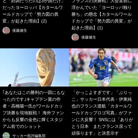
と「好調だったのは3か国だけ」
フランスの決勝戦」大会直前に
だったヨーロッパ【カタールワ
浮かんでいた「ヨーロッパ独り
ールドカップで「勢力図の異
勝ち」の懸念【カタールワール
変」が起きた理由】(2)
ドカップで「勢力図の異変」が
起きた理由】(1)
後藤健生
後藤健生
｢あなたはこの勝利の一因にもな
「かっこよすぎです」「ぶりっ
ったのです｣キャプテン翼の作
こ」サッカー日本代表・伊東純
者・高橋陽一氏がワールドカッ
也のフランス渡航「カタールワ
プ決勝を現地観戦！ 海外ファン
ールドカップロゴ写真」がファ
からも反響の金色に輝くスタジ
ンに大反響！ SNSには「ありが
アム前でのショット
とう日本 またフランス戻って
頑張ります」と決意示す
サッカー批評編集部