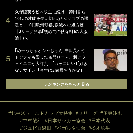
久保建英や松木玖生に続け！徳田誉ら
10代の才能を使い切れないJクラブの課
題と、｢0円欧州移籍｣撲滅への処方箋
【Jリーグ開幕｢初めての秋春制｣の大激
論】(5)
｢めーっちゃオシャじゃん｣中田英寿や
トッティも愛した名門ローマ、新アウ
ェイユニが大評判！｢カッコいい｣｢好き
なデザイン｣｢今年は2nd買おうかな｣
ランキングをもっと見る
#北中米ワールドカップ大特集
#Ｊリーグ
#伊東純也
#中村敬斗
#日本サッカー協会
#日本代表
#ジュビロ磐田
#ベガルタ仙台
#松木玖生