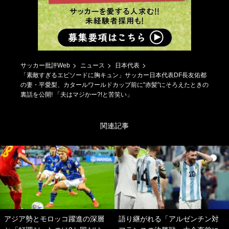
サッカー批評Web
ニュース
日本代表
「素敵すぎるエピソードに胸キュン」サッカー日本代表DF長友佑都
の妻・平愛梨、カタールワールドカップ前に"赤髪"にそろえたときの
裏話を公開! 「夫はマジかー?!と苦笑い」
関連記事
アジア勢とモロッコ躍進の深層
語り継がれる「アルゼンチン対