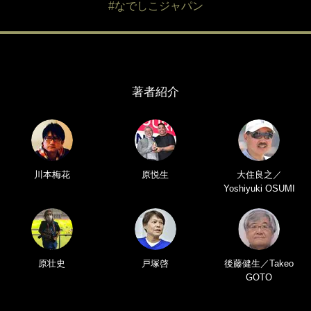
#なでしこジャパン
著者紹介
川本梅花
原悦生
大住良之／
Yoshiyuki OSUMI
原壮史
戸塚啓
後藤健生／Takeo
GOTO