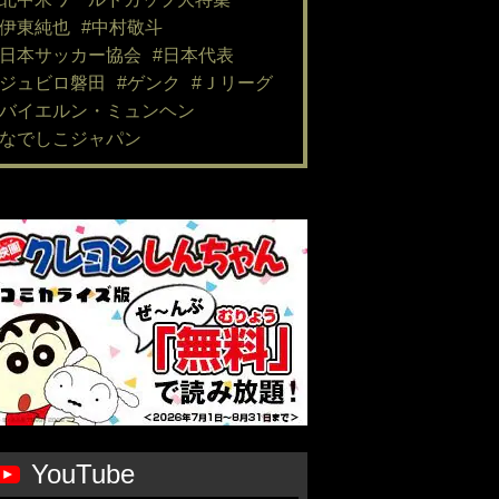
#伊東純也
#中村敬斗
#日本サッカー協会
#日本代表
#ジュビロ磐田
#ゲンク
#Ｊリーグ
#バイエルン・ミュンヘン
#なでしこジャパン
YouTube