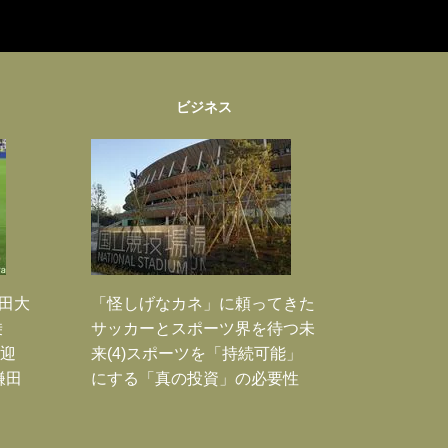
ビジネス
鎌田大
「怪しげなカネ」に頼ってきた
乗
サッカーとスポーツ界を待つ未
歓迎
来(4)スポーツを「持続可能」
鎌田
にする「真の投資」の必要性