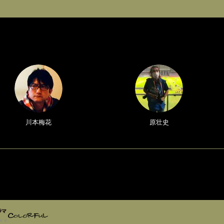
川本梅花
原壮史