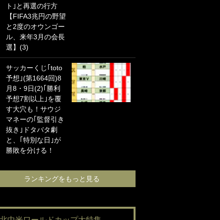
ト｣と再選の行方
海の夕日”新アウェ
【FIFA3兆円の野望
イユニに大反響｢か
と2度のオウンゴー
っこよすぎ｣｢革新
ル、来年3月の会長
的｣｢ソソられる！｣
選】(3)
｢お土産最高すぎ
サッカーくじ｢toto
笑｣｢どうやって入
予想｣(第1664回)8
手？｣ブライトン帰
月8・9日(2)｢勝利
還の三笘薫、同僚
予想7割以上｣を覆
に“ポケカ”をプレゼ
す大穴も！サウジ
ント！｢薫の笑顔見
マネーの｢監督引き
れてよかった｣｢大
抜き｣ドタバタ劇
喜びのリュテル可
と、｢特別な日｣が
愛すぎ｣
勝敗を分ける！
ランキングをも
ランキングをもっと見る
#北中米ワールドカップ大特集