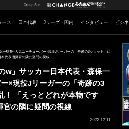
Group Site
ュース
日本代表
Jリーグ・国内
インタビュー
ビジネ
・国内
カー
ネジメント
Jリーグ・国内
戦術
注目選手
海外サッカー
監督
マネー
チームマネジメント
日本代表
保一監督×人気ユーチューバー×現役Jリーガーの「奇跡の3ショット」に
日本代表指揮官の隣に疑問の視線
のw」サッカー日本代表・森保一
ー×現役Jリーガーの「奇跡の3
乱！ 「えっとどれが本物です
揮官の隣に疑問の視線
2022.12.11