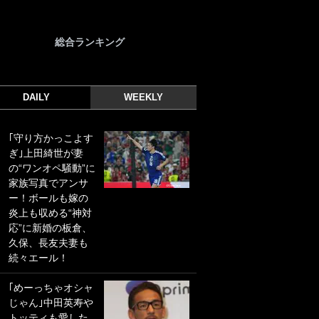
総合ランキング
DAILY
WEEKLY
｢守り方かっこよす
｢光の速さじゃん｣
ぎ｣上田綺世が妻
｢えっぐいミドル｣
の“ワンオペ騒動”に
ドイツ名門移籍の
家族写真でアンサ
日本代表23歳ボラ
ー！ボールも嫁の
ンチ、移籍後初ゴ
炎上も収める“神対
ールに驚愕！｢見た
応”に新婚の板倉、
事ないシュートや｣
久保、長友夫妻も
｢聡がどんどん遠く
続々エール！
なっていく」
｢めーっちゃオシャ
｢誰が止めれんねん
じゃん｣中田英寿や
w｣フェイエ上田綺
トッティも愛した
世の“神コース”弾丸