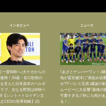
インタビュー
ニュース
う一度W杯へ｣大ケガからの
｢あざとナンバーワン！｣
復帰！34歳・谷口彰悟の
地が冨安健洋に“肩組み頭
跡を支えた日本資本のベルギ
せ”!?｢パレス兄弟｣爆誕の
クラブ、次なる野望はW杯ベ
ムービーに大反響｢最後の
8【シント＝トロイデン立
可愛すぎる｣｢粋にも程があ
之CEOの世界戦略】(2)
る！」