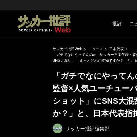
批評
ニ
Jリーグ
戦術
注目選手
海外サッ
監督
マネー
チームマ
日本代表
サッカー批評Web
ニュース
日本代表
「ガチでなにやってんのw」サッカー日本代表・森
SNS大混乱！ 「えっとどれが本物ですか？」と、
「ガチでなにやってん
監督×人気ユーチューバ
ショット」にSNS大混
か？」と、日本代表指
サッカー批評編集部