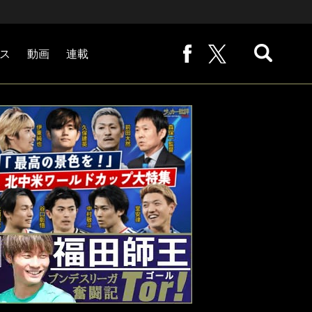
ス
動画
連載
熊崎敬の「路地から始まる処世術」
下田恒幸の「10倍面白くなるサッカー中継の見方」
サッカー批評PHOTOギャラリー「ピッチの焦点」
後藤健生の「蹴球放浪記」
原悦生PHOTOギャラリー「サッカー遠近」
「だれかに言いたくなる記録」
福田師王「ブンデスリーガ奮闘記 Tor!」
大住良之の「この世界のコーナーエリアから」