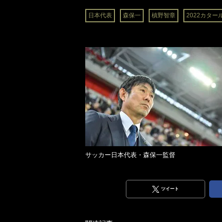
日本代表
森保一
槙野智章
2022カタ
サッカー日本代表・森保一監督
ツイート