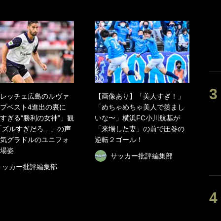
レッチェ広島のルヴァ
【画像あり】「美人すぎ！」
プベスト4進出の裏に
「めちゃめちゃ美人で羨まし
すぎる“勝利の女神”」観
いな〜」横浜FC小川航基が
「ズルすぎだろ…」の声
「来場した妻」の前で圧巻の
気グラドルのユニフォ
逆転２ゴール！
場姿
サッカー批評編集部
サッカー批評編集部