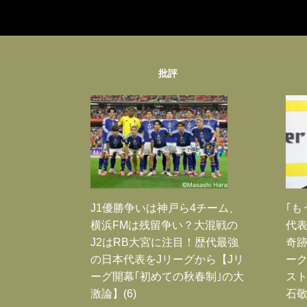
批評
J1優勝争いは神戸ら4チーム、
｢も
横浜FMは残留争い？大混戦の
代表
J2はRB大宮に注目！歴代最強
奇
の日本代表をJリーグから【Jリ
ー
ーグ開幕｢初めての秋春制｣の大
スト
激論】(6)
石敬