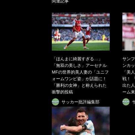
関連記事
「ほんまに綺麗すぎる…」
サンフ
「無双の美しさ」アーセナル
ンカッ
MFの世界的美人妻の「ユニフ
「美人
ォームワンピ姿」が話題に！
戦！ 
「勝利の女神」と称えられた
出た人
衝撃的投稿
ーム来
サッカー批評編集部