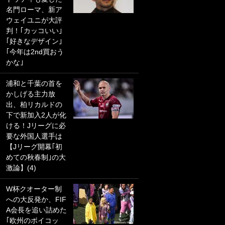
名門ローマ、新ア
PKにイタリア代表
ウェイユニが大評
GKも成す術なし！
判！｢カッコいい｣
｢ノーチャンスすぎ
｢好きなデザイン｣
るわ｣｢綺世のPKの
｢今年は2nd買おう
上手さは世界屈指
かな｣
かも｣
浦和と千葉の首を
｢また敬斗が魚に
かしげる主力放
笑｣菅原由勢がW杯
出、柏リカルドの
戦士の夏休み秘蔵
下で新加入2人が化
ショット公開！ 川
ける！Jリーグに必
口春奈と結婚のモ
要な外国人選手は
テ男も登場で｢写真
【Jリーグ開幕｢初
全部楽しそう｣｢タ
めての秋春制｣の大
ケの水中かわいす
激論】(4)
ぎる」
W杯クオーター制
｢セカンドで決まり
への大反発か、FIF
だな｣19歳の日本代
A会長を追い詰めた
表MFが加入したス
｢欧州のボイコッ
ペイン名門、“地中