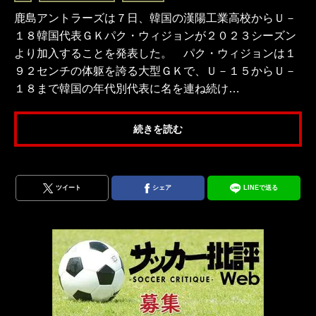
鹿島アントラーズは７日、韓国の漢陽工業高校からＵ－
１８韓国代表ＧＫパク・ウィジョンが２０２３シーズン
より加入することを発表した。 パク・ウィジョンは１
９２センチの体躯を誇る大型ＧＫで、Ｕ－１５からＵ－
１８まで韓国の年代別代表に名を連ね続け…
続きを読む
ツイート
シェア
LINEで送る