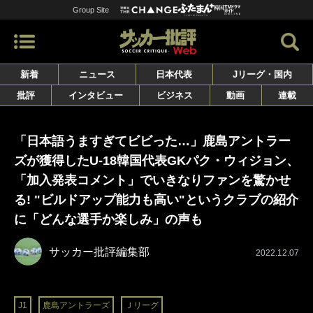
Group Site
新着
ニュース
日本代表
Jリーグ・国内
批評
インタビュー
ビジネス
動画
連載
「日本語うますぎてビビった…」鹿島アントラー
ズが獲得したU-18韓国代表GKパク・ウィジョン、
「加入発表コメント」でいきなりファンを驚かせ
る! "ビルドアップ能力も高い"というクラブの紹介
に「どんな選手か楽しみ」の声も
サッカー批評編集部
2022.12.07
J1
鹿島アントラーズ
Ｊリーグ