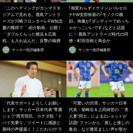
「このヘディングがカシマスタ
｢相変わらずイケメン｣バルセロ
ジアムで見れる」鹿島アントラ
ナFW安部裕葵の｢モノクロ横
ーズが川崎フロンターレFW知念
顔」画像が｢ダンディーでめっち
慶の獲得で「 紹介動画」公開！
ゃかっこいいです｣などと話題
「ダブルくらった横浜＆広島
に！ 鹿島アントラーズ時代の同
戦」も入れ込んだ、反撃の狼煙
僚・町田浩樹と再会か
サッカー批評編集部
サッカー批評編集部
「代表サポートよろしくお願い
「可愛いの渋滞」サッカー日本
します」サッカー日本代表"専属
代表・柴崎岳＆上田綺世の「”美
シェフ"西芳照氏、カナダ戦「ド
人妻”同士」による2ショットが
バイ先乗り」ツイートに感謝と
話題! ファンから「推しと推しの
期待の声援届く！こだわりの“ラ
集合」など微笑ましい声が挙が