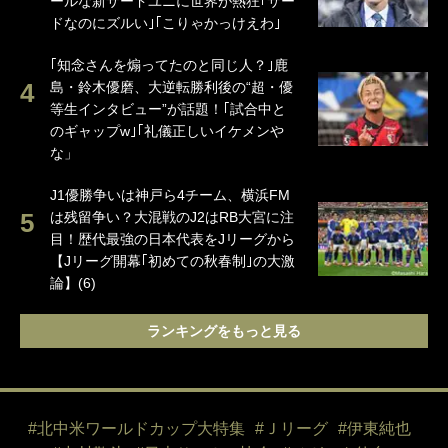
ールな新サードユニに世界が熱狂｢サー
ドなのにズルい｣｢こりゃかっけえわ｣
｢知念さんを煽ってたのと同じ人？｣鹿
島・鈴木優磨、大逆転勝利後の“超・優
等生インタビュー”が話題！｢試合中と
のギャップw｣｢礼儀正しいイケメンや
な」
J1優勝争いは神戸ら4チーム、横浜FM
は残留争い？大混戦のJ2はRB大宮に注
目！歴代最強の日本代表をJリーグから
【Jリーグ開幕｢初めての秋春制｣の大激
論】(6)
ランキングをもっと見る
#北中米ワールドカップ大特集
#Ｊリーグ
#伊東純也