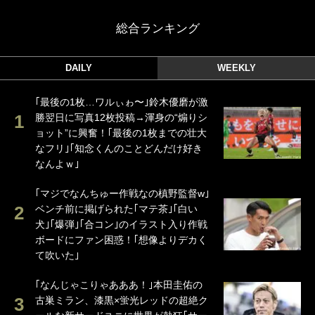
総合ランキング
DAILY
WEEKLY
｢最後の1枚…ワルぃゎ〜｣鈴木優磨が激
勝翌日に写真12枚投稿→渾身の“煽りシ
ョット”に興奮！｢最後の1枚までの壮大
なフリ｣｢知念くんのことどんだけ好き
なんよｗ｣
｢マジでなんちゅー作戦なの槙野監督w｣
ベンチ前に掲げられた｢マテ茶｣｢白い
犬｣｢爆弾｣｢合コン｣のイラスト入り作戦
ボードにファン困惑！｢想像よりデカく
て吹いた｣
｢なんじゃこりゃあああ！｣本田圭佑の
古巣ミラン、漆黒×蛍光レッドの超絶ク