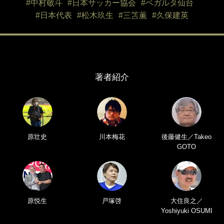
#中村敬斗
#日本サッカー協会
#ベガルタ仙台
#日本代表
#松木玖生
#三笘薫
#久保建英
著者紹介
原壮史
川本梅花
後藤健生／Takeo
GOTO
原悦生
戸塚啓
大住良之／
Yoshiyuki OSUMI