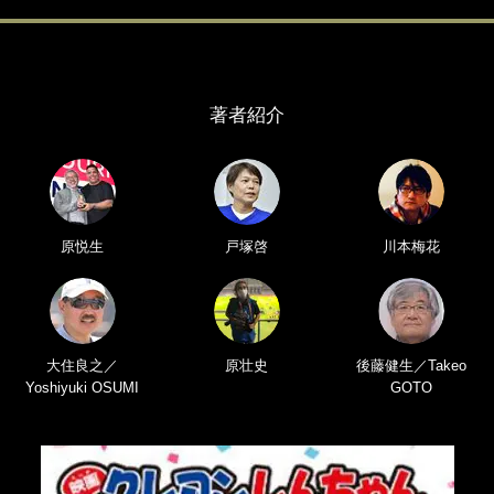
著者紹介
原悦生
戸塚啓
川本梅花
大住良之／
原壮史
後藤健生／Takeo
Yoshiyuki OSUMI
GOTO