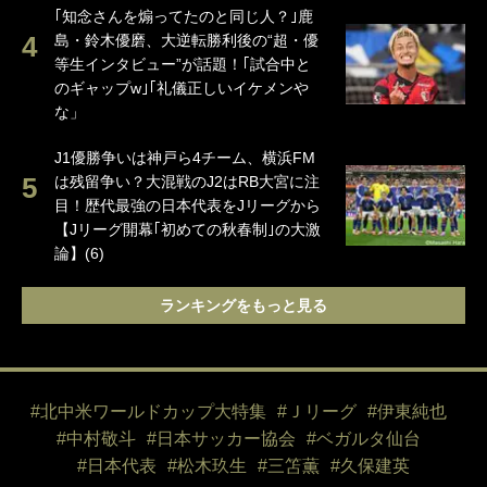
｢知念さんを煽ってたのと同じ人？｣鹿
島・鈴木優磨、大逆転勝利後の“超・優
等生インタビュー”が話題！｢試合中と
のギャップw｣｢礼儀正しいイケメンや
な」
J1優勝争いは神戸ら4チーム、横浜FM
は残留争い？大混戦のJ2はRB大宮に注
目！歴代最強の日本代表をJリーグから
【Jリーグ開幕｢初めての秋春制｣の大激
論】(6)
ランキングをもっと見る
#北中米ワールドカップ大特集
#Ｊリーグ
#伊東純也
#中村敬斗
#日本サッカー協会
#ベガルタ仙台
#日本代表
#松木玖生
#三笘薫
#久保建英