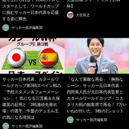
スターとして、ワールドカップ
杯】
に挑むサッカー日本代表を応援
大住良之
する姿に脚光
サッカー批評編集部
サッカー日本代表、カタールワ
「なんて素敵な再会」「胸熱な
ールドカップ第3戦スペイン戦の
シーン」サッカー元日本代表・
「予想スタメン＆フォーメーシ
内田篤人氏が元日本代表監督と
ョン」！ 気になる三笘薫＆久保
カタールワールドカップ・コス
建英の起用と「3戦連続先発出
タリカ戦の観客席で再会！ 7万い
場」の選手…中盤のデュエル王
いねが付いた、3枚の2ショット
の気になる現況は
サッカー批評編集部
サッカー批評編集部