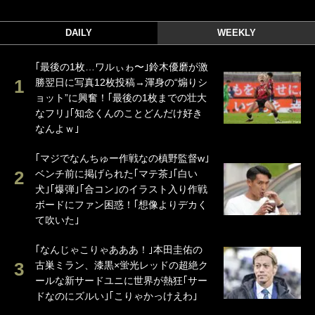
DAILY
WEEKLY
｢最後の1枚…ワルぃゎ〜｣鈴木優磨が激
勝翌日に写真12枚投稿→渾身の“煽りシ
ョット”に興奮！｢最後の1枚までの壮大
なフリ｣｢知念くんのことどんだけ好き
なんよｗ｣
｢マジでなんちゅー作戦なの槙野監督w｣
ベンチ前に掲げられた｢マテ茶｣｢白い
犬｣｢爆弾｣｢合コン｣のイラスト入り作戦
ボードにファン困惑！｢想像よりデカく
て吹いた｣
｢なんじゃこりゃあああ！｣本田圭佑の
古巣ミラン、漆黒×蛍光レッドの超絶ク
ールな新サードユニに世界が熱狂｢サー
ドなのにズルい｣｢こりゃかっけえわ｣