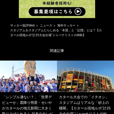
サッカー批評Web
ニュース
海外サッカー
スタジアムをスタジアムたらしめる「本質」と「記憶」とは？【カ
タール現地ルポ“計25大会出場”ジャーナリストのW杯】
関連記事
「シンプル凄ない？」「世界デ
カタール大会での「イチオシ」
ビューか」霜降り明星・せいや
スタジアムはリアルな「砂上の
がカタールの地元新聞に大きく
楼閣」【カタール現地ルポ“計25
取り上げられる！ 日本のテレビ
大会出場”ジャーナリストのW