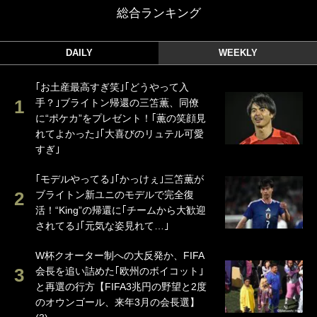
総合ランキング
DAILY
WEEKLY
｢お土産最高すぎ笑｣｢どうやって入
手？｣ブライトン帰還の三笘薫、同僚
に“ポケカ”をプレゼント！｢薫の笑顔見
れてよかった｣｢大喜びのリュテル可愛
すぎ｣
｢モデルやってる｣｢かっけぇ｣三笘薫が
ブライトン新ユニのモデルで完全復
活！“King”の帰還に｢チームから大歓迎
されてる｣｢元気な姿見れて…｣
W杯クオーター制への大反発か、FIFA
会長を追い詰めた｢欧州のボイコット｣
と再選の行方【FIFA3兆円の野望と2度
のオウンゴール、来年3月の会長選】