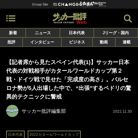
Group Site
新着
ニュース
日本代表
Jリーグ・国内
批評
インタビュー
ビジネス
動画
連載
【記者席から見たスペイン代表(1)】サッカー日本
代表の対戦相手がカタールワールドカップ第２
戦・ドイツ戦で見せた「完成度の高さ」。バルセ
ロナ勢が5人出場した中で、“出張”するペドリの驚
異的テクニックに警戒
サッカー批評編集部
2022.11.30
日本代表
2022カタールワールドカップ