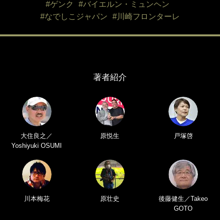
#ゲンク
#バイエルン・ミュンヘン
#なでしこジャパン
#川崎フロンターレ
著者紹介
大住良之／
原悦生
戸塚啓
Yoshiyuki OSUMI
川本梅花
原壮史
後藤健生／Takeo
GOTO