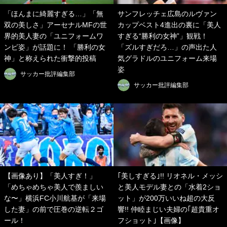
「ほんまに綺麗すぎる…」「無
サンフレッチェ広島のルヴァン
双の美しさ」アーセナルMFの世
カップベスト4進出の裏に「美人
界的美人妻の「ユニフォームワ
すぎる“勝利の女神”」観戦！
ンピ姿」が話題に！ 「勝利の女
「ズルすぎだろ…」の声出た人
神」と称えられた衝撃的投稿
気グラドルのユニフォーム来場
姿
サッカー批評編集部
サッカー批評編集部
【画像あり】「美人すぎ！」
｢美しすぎる｣!! リオネル・メッシ
「めちゃめちゃ美人で羨ましい
と美人モデル妻との「水着2ショ
な〜」横浜FC小川航基が「来場
ット」が200万いいね超の大反
した妻」の前で圧巻の逆転２ゴ
響!! 仲睦まじい夫婦の｢超貴重オ
ール！
フショット｣【画像】