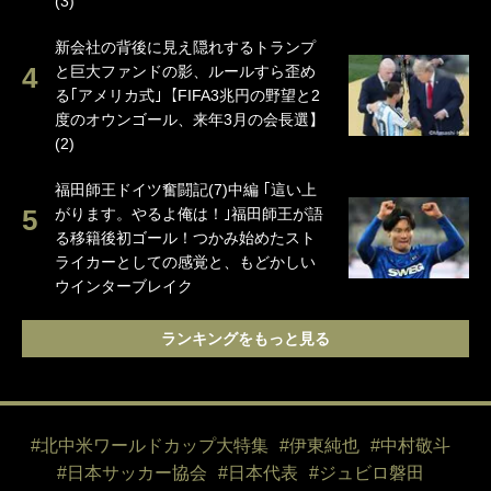
(3)
新会社の背後に見え隠れするトランプ
と巨大ファンドの影、ルールすら歪め
る｢アメリカ式｣【FIFA3兆円の野望と2
度のオウンゴール、来年3月の会長選】
(2)
福田師王ドイツ奮闘記(7)中編 ｢這い上
がります。やるよ俺は！｣福田師王が語
る移籍後初ゴール！つかみ始めたスト
ライカーとしての感覚と、もどかしい
ウインターブレイク
ランキングをもっと見る
#北中米ワールドカップ大特集
#伊東純也
#中村敬斗
#日本サッカー協会
#日本代表
#ジュビロ磐田