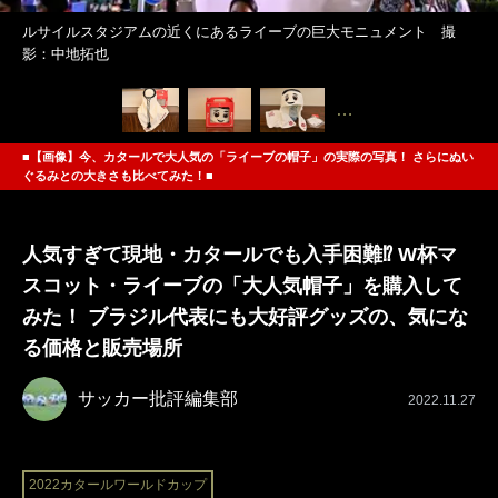
ルサイルスタジアムの近くにあるライーブの巨大モニュメント 撮
影：中地拓也
…
■【画像】今、カタールで大人気の「ライーブの帽子」の実際の写真！ さらにぬい
ぐるみとの大きさも比べてみた！■
人気すぎて現地・カタールでも入手困難⁉ W杯マ
スコット・ライーブの「大人気帽子」を購入して
みた！ ブラジル代表にも大好評グッズの、気にな
る価格と販売場所
サッカー批評編集部
2022.11.27
2022カタールワールドカップ