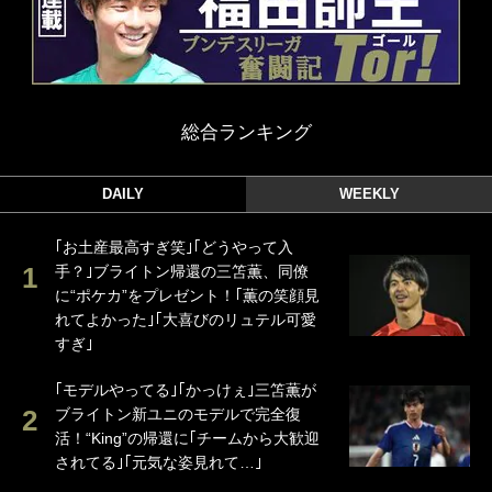
総合ランキング
DAILY
WEEKLY
｢お土産最高すぎ笑｣｢どうやって入
手？｣ブライトン帰還の三笘薫、同僚
に“ポケカ”をプレゼント！｢薫の笑顔見
れてよかった｣｢大喜びのリュテル可愛
すぎ｣
｢モデルやってる｣｢かっけぇ｣三笘薫が
ブライトン新ユニのモデルで完全復
活！“King”の帰還に｢チームから大歓迎
されてる｣｢元気な姿見れて…｣