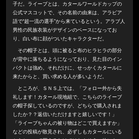
子だ。ライーブとは、カタールワールドカップの
公式マスコットで、その名前の由来は、アラビア
語で“超一流の選手”から来ているという。アラブ人
男性の民族衣装がデザインのベースになってお
り、白い布に顔がついたキャラクターだ。
その帽子とは、頭に被ると布のヒラヒラの部分
が背中に落ちるようになっており、見た目のイン
パクトは強め。それだけに、せっかくカタールに
来たからと、買い求める人が多いようだ。
ところが、ＳＮＳ上では、「フォロー外から失
礼します！カタール現地組で、こちらのライーブ
の帽子探しているのですが、どちらで購入されま
したか？？返信いただけますと嬉しいです！」
「ライーブちゃんの被り物はどこで買えますか」
などの投稿が散見され、必ずしもカタールにいる