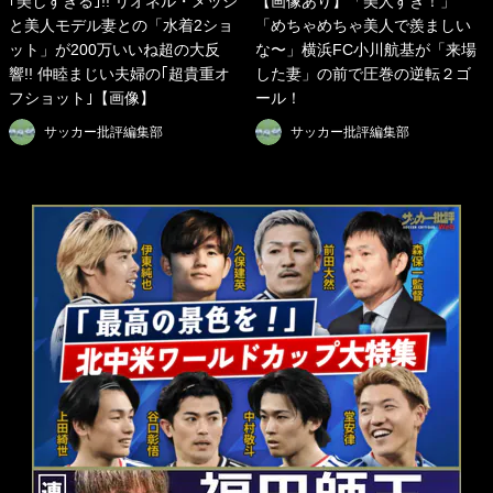
｢美しすぎる｣!! リオネル・メッシ
【画像あり】「美人すぎ！」
と美人モデル妻との「水着2ショ
「めちゃめちゃ美人で羨ましい
ット」が200万いいね超の大反
な〜」横浜FC小川航基が「来場
響!! 仲睦まじい夫婦の｢超貴重オ
した妻」の前で圧巻の逆転２ゴ
フショット｣【画像】
ール！
サッカー批評編集部
サッカー批評編集部