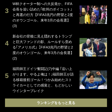
W杯クオーター制への大反発か、FIFA
会長を追い詰めた｢欧州のボイコット｣
と再選の行方【FIFA3兆円の野望と2度
のオウンゴール、来年3月の会長選】
(3)
新会社の背後に見え隠れするトランプ
と巨大ファンドの影、ルールすら歪め
る｢アメリカ式｣【FIFA3兆円の野望と2
度のオウンゴール、来年3月の会長選】
(2)
福田師王ドイツ奮闘記(7)中編 ｢這い上
がります。やるよ俺は！｣福田師王が語
る移籍後初ゴール！つかみ始めたスト
ライカーとしての感覚と、もどかしい
ウインターブレイク
ランキングをもっと見る