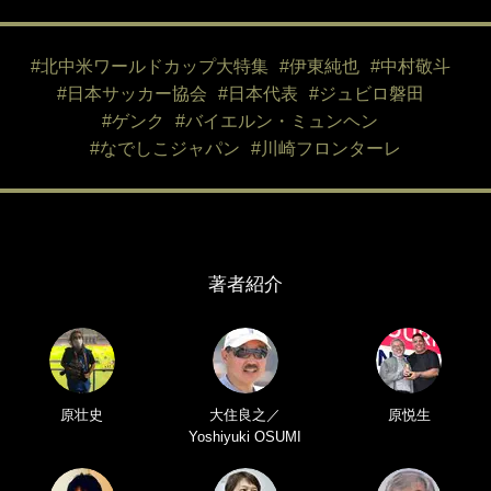
#北中米ワールドカップ大特集
#伊東純也
#中村敬斗
#日本サッカー協会
#日本代表
#ジュビロ磐田
#ゲンク
#バイエルン・ミュンヘン
#なでしこジャパン
#川崎フロンターレ
著者紹介
原壮史
大住良之／
原悦生
Yoshiyuki OSUMI