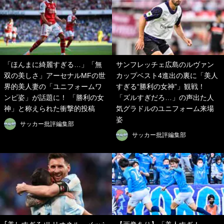
「ほんまに綺麗すぎる…」「無
サンフレッチェ広島のルヴァン
双の美しさ」アーセナルMFの世
カップベスト4進出の裏に「美人
界的美人妻の「ユニフォームワ
すぎる“勝利の女神”」観戦！
ンピ姿」が話題に！ 「勝利の女
「ズルすぎだろ…」の声出た人
神」と称えられた衝撃的投稿
気グラドルのユニフォーム来場
姿
サッカー批評編集部
サッカー批評編集部