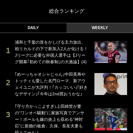
総合ランキング
DAILY
WEEKLY
浦和と千葉の首をかしげる主力放出、
柏リカルドの下で新加入2人が化ける！
Jリーグに必要な外国人選手は【Jリー
グ開幕｢初めての秋春制｣の大激論】(4)
｢めーっちゃオシャじゃん｣中田英寿や
トッティも愛した名門ローマ、新アウ
ェイユニが大評判！｢カッコいい｣｢好き
なデザイン｣｢今年は2nd買おうかな｣
｢守り方かっこよすぎ｣上田綺世が妻
の“ワンオペ騒動”に家族写真でアンサ
ー！ボールも嫁の炎上も収める“神対
応”に新婚の板倉、久保、長友夫妻も
続々エール！