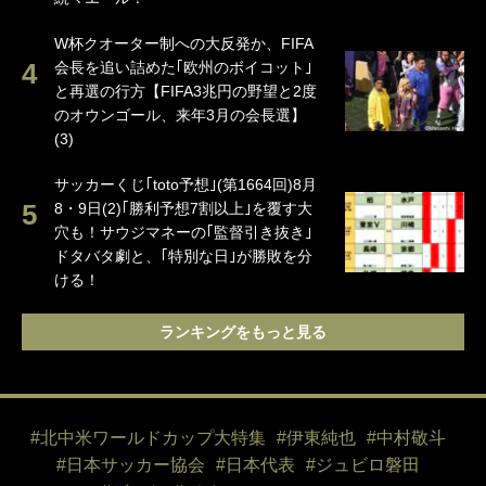
W杯クオーター制への大反発か、FIFA
会長を追い詰めた｢欧州のボイコット｣
と再選の行方【FIFA3兆円の野望と2度
のオウンゴール、来年3月の会長選】
(3)
サッカーくじ｢toto予想｣(第1664回)8月
8・9日(2)｢勝利予想7割以上｣を覆す大
穴も！サウジマネーの｢監督引き抜き｣
ドタバタ劇と、｢特別な日｣が勝敗を分
ける！
ランキングをもっと見る
#北中米ワールドカップ大特集
#伊東純也
#中村敬斗
#日本サッカー協会
#日本代表
#ジュビロ磐田