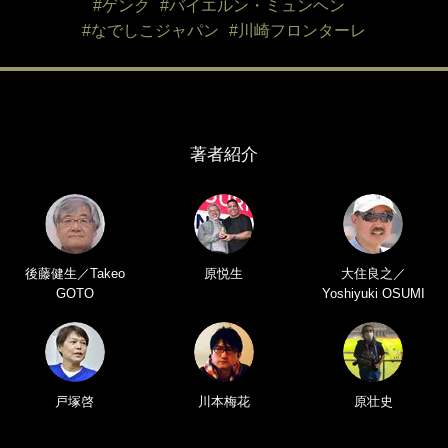
#ゲンク
#バイエルン・ミュンヘン
#なでしこジャパン
#川崎フロンターレ
著者紹介
後藤健生／Takeo
原悦生
大住良之／
GOTO
Yoshiyuki OSUMI
戸塚啓
川本梅花
原壮史