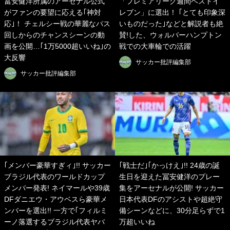
冨安健洋所属のアーセナル公式
「プレミアリーグ週間ベストイ
がファンの要望に応える｢神対
レブン」に選出！ ｢とても印象深
応｣！ チェルシー戦の華麗なパス
いものだった｣などと解説者も絶
回しからのチャンスシーンの動
賛!した、ウォルバーハンプトン
画を公開…｢1万5000超いいね｣の
戦での大車輪での活躍
大反響
サッカー批評編集部
サッカー批評編集部
｢メンバー豪華すぎィ｣!! サッカー
｢戦士だ｣｢かっけえ｣!! 24歳の誕
ブラジル代表のワールドカップ
生日を迎えた冨安健洋のプレー
メンバー発表! ネイマールや39歳
集をアーセナルが公開! サッカー
DFダニエウ・アウベスら豪華メ
日本代表DFのアシストや超絶守
ンバーを選出!! 一方で｢フィルミ
備シーンなどに、30分足らずで1
ーノ落選するブラジル代表ヤバ
万超いいね