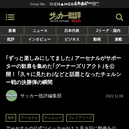
Group Site
新着
ニュース
日本代表
Jリーグ・国内
批評
インタビュー
ビジネス
動画
連載
｢ずっと楽しみにしてました｣ アーセナルがサポー
ターの歓喜を集めた｢グーナーズリアクト｣を公
開！ ｢久々に見たわ｣などと話題となったチェルシ
ー戦の決勝弾の瞬間
サッカー批評編集部
2022.11.09
海外
アーセナル
チェルシー
プレミアリーグ
アーセナルの公式ツイッターが１１月９日に動画を公