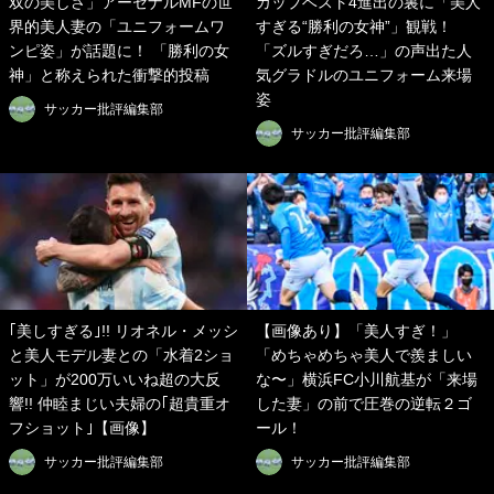
双の美しさ」アーセナルMFの世
カップベスト4進出の裏に「美人
界的美人妻の「ユニフォームワ
すぎる“勝利の女神”」観戦！
ンピ姿」が話題に！ 「勝利の女
「ズルすぎだろ…」の声出た人
神」と称えられた衝撃的投稿
気グラドルのユニフォーム来場
姿
サッカー批評編集部
サッカー批評編集部
｢美しすぎる｣!! リオネル・メッシ
【画像あり】「美人すぎ！」
と美人モデル妻との「水着2ショ
「めちゃめちゃ美人で羨ましい
ット」が200万いいね超の大反
な〜」横浜FC小川航基が「来場
響!! 仲睦まじい夫婦の｢超貴重オ
した妻」の前で圧巻の逆転２ゴ
フショット｣【画像】
ール！
サッカー批評編集部
サッカー批評編集部