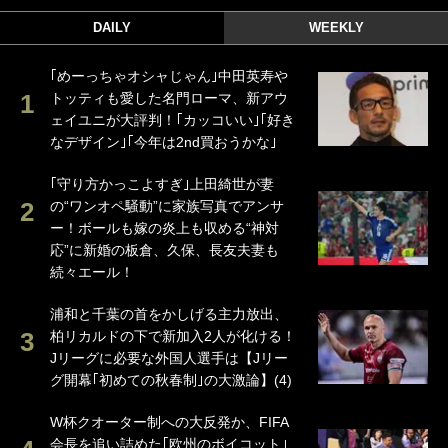
DAILY
WEEKLY
｢めーっちゃオシャじゃん｣中田英寿や
トッティも愛した名門ローマ、新アウ
ェイユニが大評判！｢カッコいい｣｢好き
なデザイン｣｢今年は2nd買おうかな｣
｢守り方かっこよすぎ｣上田綺世が妻
の“ワンオペ騒動”に家族写真でアンサ
ー！ボールも嫁の炎上も収める“神対
応”に新婚の板倉、久保、長友夫妻も
続々エール！
浦和と千葉の首をかしげる主力放出、
柏リカルドの下で新加入2人が化ける！
Jリーグに必要な外国人選手は【Jリー
グ開幕｢初めての秋春制｣の大激論】(4)
W杯クオーター制への大反発か、FIFA
会長を追い詰めた｢欧州のボイコット｣