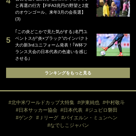
と再選の行方【FIFA3兆円の野望と2度
のオウンゴール、来年3月の会長選】
(3)
｢この炎どこかで見た気がする｣名門ユ
ベントスが“炎×ブラック”のインパクト
大の新3rdユニフォーム発表！｢W杯フ
ランス大会の日本代表の色違いを感じ
させる｣
ランキングをもっと見る
#北中米ワールドカップ大特集
#伊東純也
#中村敬斗
#日本サッカー協会
#日本代表
#ジュビロ磐田
#ゲンク
#Ｊリーグ
#バイエルン・ミュンヘン
#なでしこジャパン