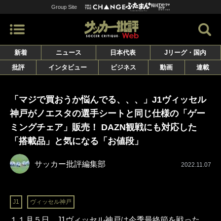
Group Site
新着
ニュース
日本代表
Jリーグ・国内
批評
インタビュー
ビジネス
動画
連載
「マジで買おうか悩んでる、、、」J1ヴィッセル
神戸がノエスタの選手シートと同じ仕様の「ゲー
ミングチェア」販売！ DAZN観戦にも対応した
「搭載品」と気になる「お値段」
サッカー批評編集部
2022.11.07
J1
ヴィッセル神戸
１１月５日、J1ヴィッセル神戸は今季最終節を戦った。