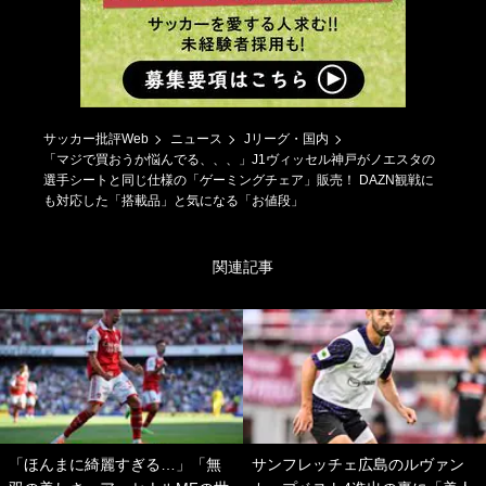
サッカー批評Web
ニュース
Jリーグ・国内
「マジで買おうか悩んでる、、、」J1ヴィッセル神戸がノエスタの
選手シートと同じ仕様の「ゲーミングチェア」販売！ DAZN観戦に
も対応した「搭載品」と気になる「お値段」
関連記事
「ほんまに綺麗すぎる…」「無
サンフレッチェ広島のルヴァン