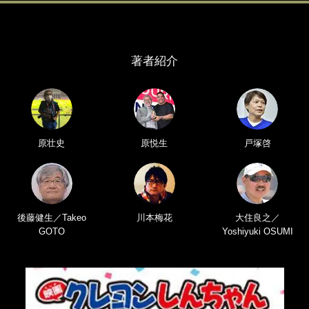
著者紹介
原壮史
原悦生
戸塚啓
後藤健生／Takeo
川本梅花
大住良之／
GOTO
Yoshiyuki OSUMI